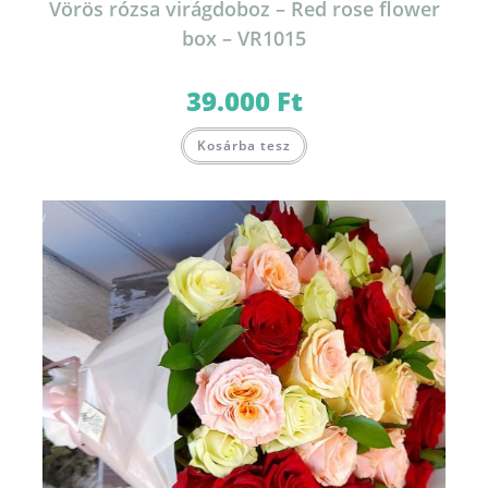
Vörös rózsa virágdoboz – Red rose flower
box – VR1015
39.000
Ft
Kosárba tesz