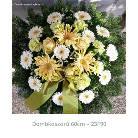
Dombkoszorú 60cm – 23F90