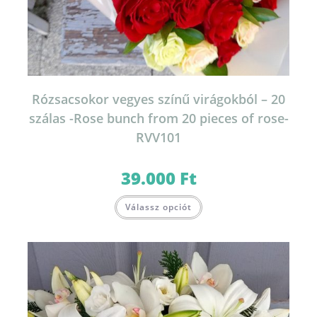
Rózsacsokor vegyes színű virágokból – 20
szálas -Rose bunch from 20 pieces of rose-
RVV101
39.000
Ft
Válassz opciót