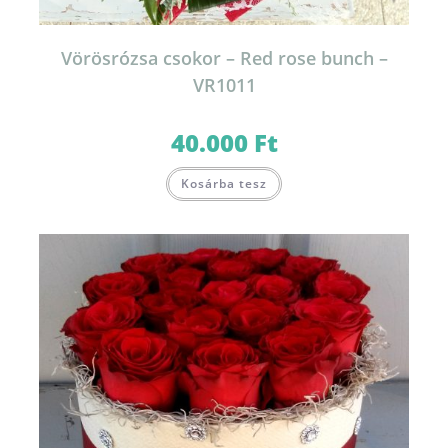
Vörösrózsa csokor – Red rose bunch –
VR1011
40.000
Ft
Kosárba tesz