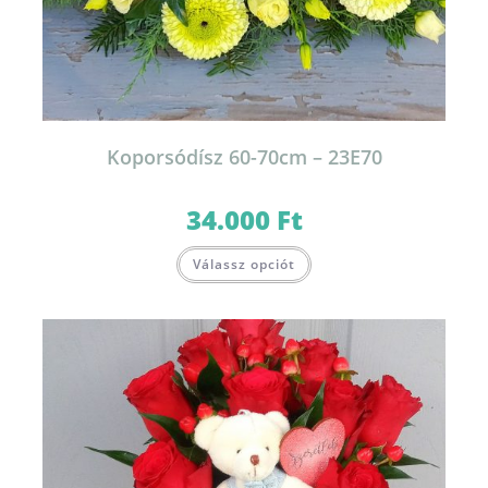
Koporsódísz 60-70cm – 23E70
34.000
Ft
Válassz opciót