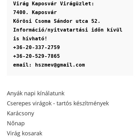
Virág Kaposvár Virágüzlet:
7400. Kaposvár
Kőrösi Csoma Sándor utca 52.
Információ/nyitvatartási időn kívül 
is hívható!
+36-20-337-2759
+36-20-529-7865
email: hszmev@gmail.com
Anyák napi kínálatunk
Cserepes virágok - tartós készítmények
Karácsony
Nőnap
Virág kosarak