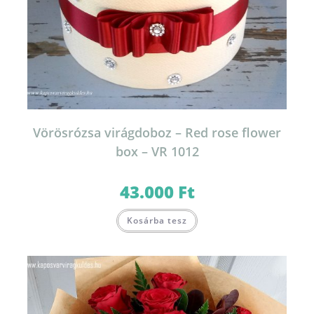
Vörösrózsa virágdoboz – Red rose flower
box – VR 1012
43.000
Ft
Kosárba tesz