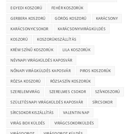
EGYEDI KOSZORÚ
FEHÉR KOSZORÚK
GERBERA KOSZORÚ
GÖRÖG KOSZORÚ
KARÁCSONY
KARÁCSONYICSOKOR
KARÁCSONYIVIRÁGKÜLDÉS
KOSZORÚ
KOSZORÚKISZÁLLÍTÁS
KRÉM SZÍNŰ KOSZORÚK
LILA KOSZORÚK
NÉVNAPI VIRÁGKÜLDÉS KAPOSVÁR
NŐNAPI VIRÁGKÜLDÉS KAPOSVÁR
PIROS KOSZORÚK
RÓZSA KOSZORÚ
RÓZSASZÍN KOSZORÚK
SZERELEMVIRÁG
SZERELMES CSOKOR
SZÍVKOSZORÚ
SZÜLETÉSNAPI VIRÁGKÜLDÉS KAPOSVÁR
SÍRCSOKOR
SÍRCSOKOR KISZÁLLÍTÁS
VALENTIN NAP
VIRÁG BOX KÜLDÉS
VIRÁGCSOKORKÜLDÉS
VIRÁGDOBOZ
VIRÁGDOBOZ KÜLDÉS