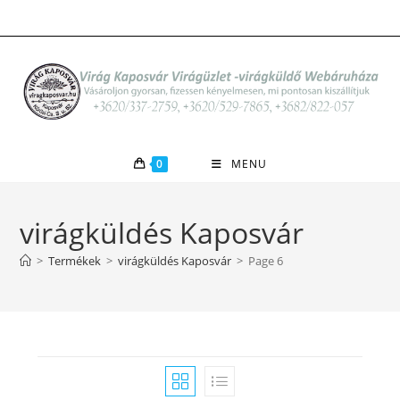
Skip
to
content
0
MENU
virágküldés Kaposvár
>
Termékek
>
virágküldés Kaposvár
>
Page 6