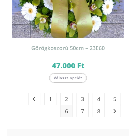
Görögkoszorú 50cm – 23E60
47.000
Ft
Válassz opciót
1
2
3
4
5
6
7
8