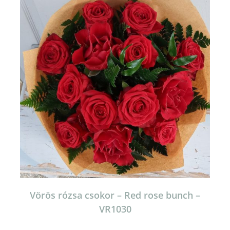
Vörös rózsa csokor – Red rose bunch –
VR1030