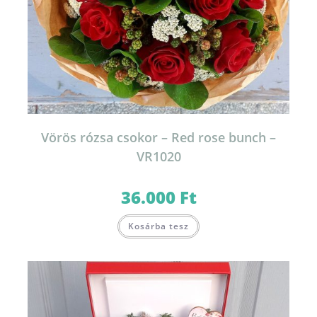
Vörös rózsa csokor – Red rose bunch –
VR1020
36.000
Ft
Kosárba tesz