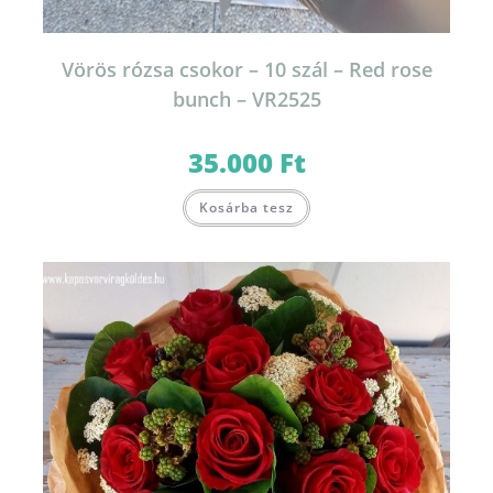
Vörös rózsa csokor – 10 szál – Red rose
bunch – VR2525
35.000
Ft
Kosárba tesz