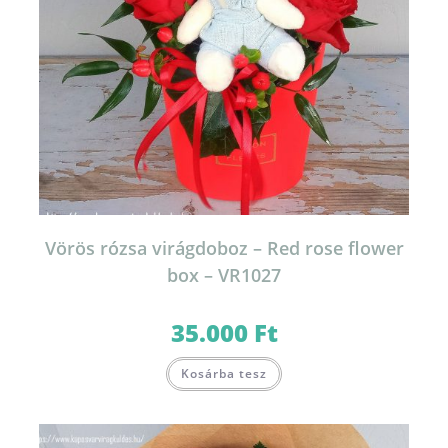
Vörös rózsa virágdoboz – Red rose flower
box – VR1027
35.000
Ft
Kosárba tesz