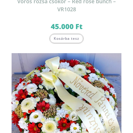
Vörös rózsa csokor – Red rose bunch –
VR1028
45.000
Ft
Kosárba tesz