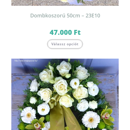
Dombkoszorú 50cm – 23E10
47.000
Ft
Válassz opciót