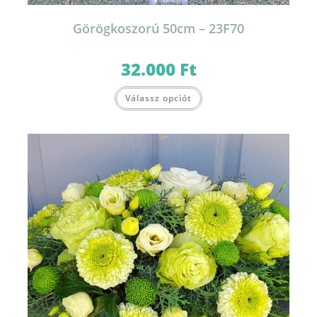
Görögkoszorú 50cm – 23F70
32.000
Ft
Válassz opciót