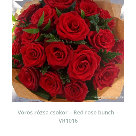
Vörös rózsa csokor – Red rose bunch –
VR1016