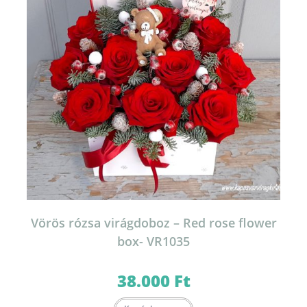
Vörös rózsa virágdoboz – Red rose flower
box- VR1035
38.000
Ft