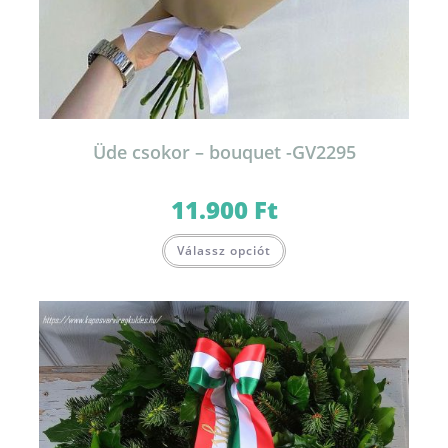
Üde csokor – bouquet -GV2295
11.900
Ft
Válassz opciót