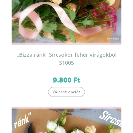
„Bízza ránk” Sírcsokor fehér virágokból
S1005
9.800
Ft
Válassz opciót