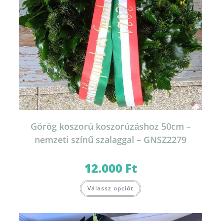
Görög koszorú koszorúzáshoz 50cm –
nemzeti színű szalaggal – GNSZ2279
12.000
Ft
Válassz opciót