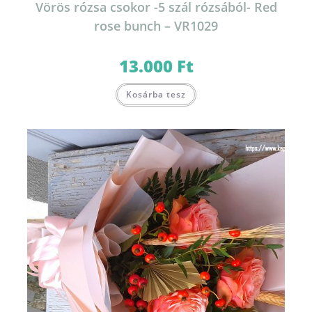
Vörös rózsa csokor -5 szál rózsából- Red
rose bunch – VR1029
13.000
Ft
Kosárba tesz