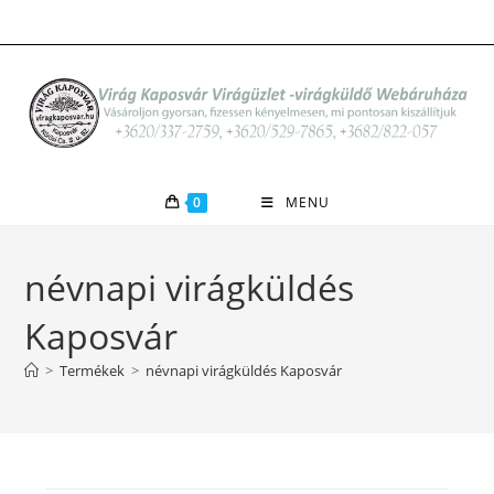
Skip
to
content
0
MENU
névnapi virágküldés
Kaposvár
>
Termékek
>
névnapi virágküldés Kaposvár