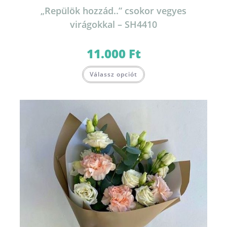
„Repülök hozzád..” csokor vegyes
virágokkal – SH4410
11.000
Ft
Válassz opciót