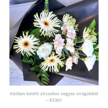
Kézben kötött sírcsokor vegyes virágokból
– KS301