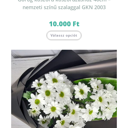
nemzeti színű szalaggal GKN 2003
10.000
Ft
Válassz opciót