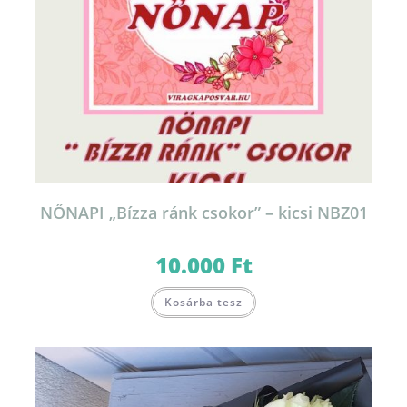
NŐNAPI „Bízza ránk csokor” – kicsi NBZ01
10.000
Ft
Kosárba tesz