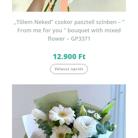
„Tőlem Neked” csokor pasztell színben – ”
From me for you ” bouquet with mixed
flower – GP3371
12.900
Ft
Válassz opciót