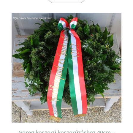
Görög koszorú koszorúzáshoz 40cm –