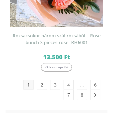
Rózsacsokor három szál rózsából – Rose
bunch 3 pieces rose- RH6001
13.500
Ft
Válassz opciót
1
2
3
4
…
6
7
8