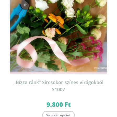
„Bízza ránk” Sírcsokor színes virágokból
S1007
9.800
Ft
Válassz opciót