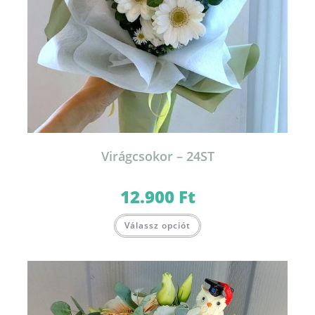
Virágcsokor – 24ST
12.900
Ft
Válassz opciót