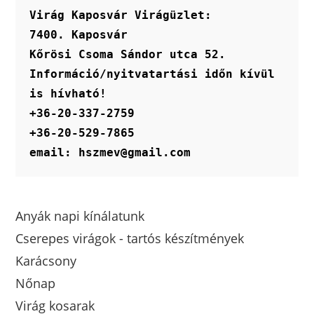
Virág Kaposvár Virágüzlet:
7400. Kaposvár
Kőrösi Csoma Sándor utca 52.
Információ/nyitvatartási időn kívül 
is hívható!
+36-20-337-2759
+36-20-529-7865
email: hszmev@gmail.com
Anyák napi kínálatunk
Cserepes virágok - tartós készítmények
Karácsony
Nőnap
Virág kosarak