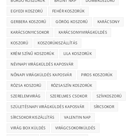
BORDÓ KOSZORÚK
BÁLINT NAP
DOMBKOSZORÚ
EGYEDI KOSZORÚ
FEHÉR KOSZORÚK
GERBERA KOSZORÚ
GÖRÖG KOSZORÚ
KARÁCSONY
KARÁCSONYICSOKOR
KARÁCSONYIVIRÁGKÜLDÉS
KOSZORÚ
KOSZORÚKISZÁLLÍTÁS
KRÉM SZÍNŰ KOSZORÚK
LILA KOSZORÚK
NÉVNAPI VIRÁGKÜLDÉS KAPOSVÁR
NŐNAPI VIRÁGKÜLDÉS KAPOSVÁR
PIROS KOSZORÚK
RÓZSA KOSZORÚ
RÓZSASZÍN KOSZORÚK
SZERELEMVIRÁG
SZERELMES CSOKOR
SZÍVKOSZORÚ
SZÜLETÉSNAPI VIRÁGKÜLDÉS KAPOSVÁR
SÍRCSOKOR
SÍRCSOKOR KISZÁLLÍTÁS
VALENTIN NAP
VIRÁG BOX KÜLDÉS
VIRÁGCSOKORKÜLDÉS