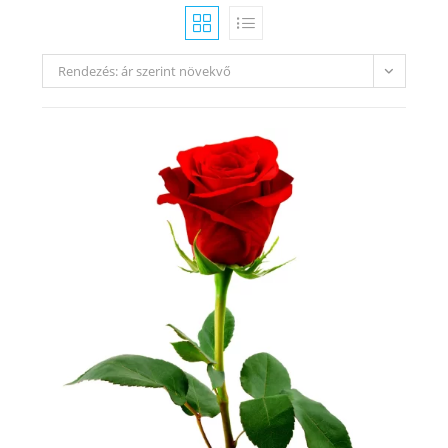
Rendezés: ár szerint növekvő