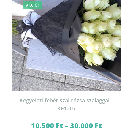
AKCIÓ!
Kegyeleti fehér szál rózsa szalaggal –
KF1207
10.500
Ft
–
30.000
Ft
Ártartomány:
10.500 Ft
-