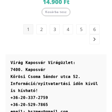
14.900
Ft
Kosárba tesz
1
2
3
4
5
6
Virág Kaposvár Virágüzlet:
7400. Kaposvár
Kőrösi Csoma Sándor utca 52.
Információ/nyitvatartási időn kívül 
is hívható!
+36-20-337-2759
+36-20-529-7865
email: hszmev@gmail.com