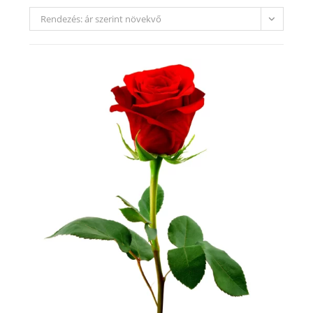
Rendezés: ár szerint növekvő