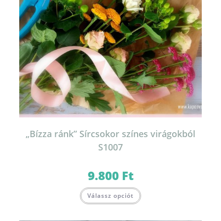
„Bízza ránk” Sírcsokor színes virágokból
S1007
9.800
Ft
Válassz opciót