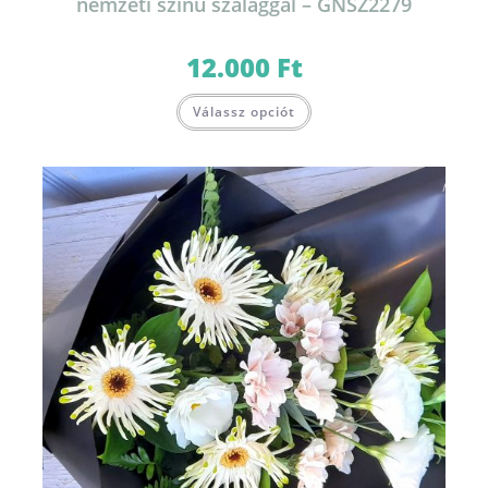
nemzeti színű szalaggal – GNSZ2279
12.000
Ft
Válassz opciót