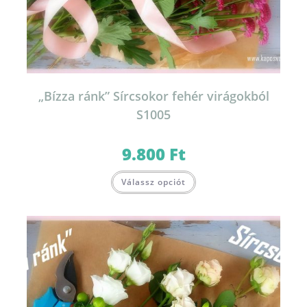
„Bízza ránk” Sírcsokor fehér virágokból
S1005
9.800
Ft
Válassz opciót