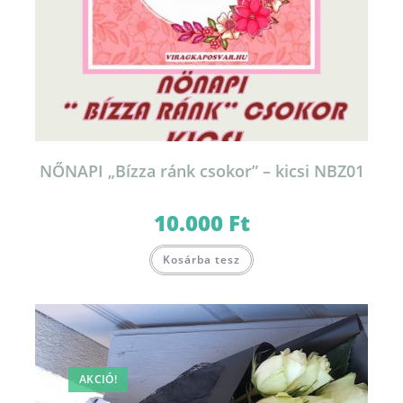
NŐNAPI „Bízza ránk csokor” – kicsi NBZ01
10.000
Ft
Kosárba tesz
AKCIÓ!