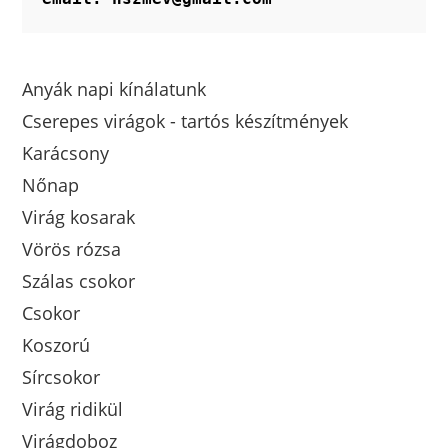
Anyák napi kínálatunk
Cserepes virágok - tartós készítmények
Karácsony
Nőnap
Virág kosarak
Vörös rózsa
Szálas csokor
Csokor
Koszorú
Sírcsokor
Virág ridikül
Virágdoboz