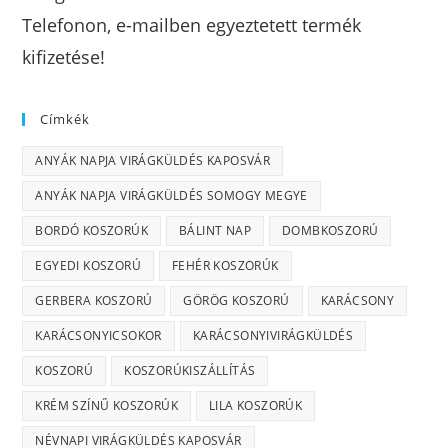
Telefonon, e-mailben egyeztetett termék
kifizetése!
Címkék
ANYÁK NAPJA VIRÁGKÜLDÉS KAPOSVÁR
ANYÁK NAPJA VIRÁGKÜLDÉS SOMOGY MEGYE
BORDÓ KOSZORÚK
BÁLINT NAP
DOMBKOSZORÚ
EGYEDI KOSZORÚ
FEHÉR KOSZORÚK
GERBERA KOSZORÚ
GÖRÖG KOSZORÚ
KARÁCSONY
KARÁCSONYICSOKOR
KARÁCSONYIVIRÁGKÜLDÉS
KOSZORÚ
KOSZORÚKISZÁLLÍTÁS
KRÉM SZÍNŰ KOSZORÚK
LILA KOSZORÚK
NÉVNAPI VIRÁGKÜLDÉS KAPOSVÁR