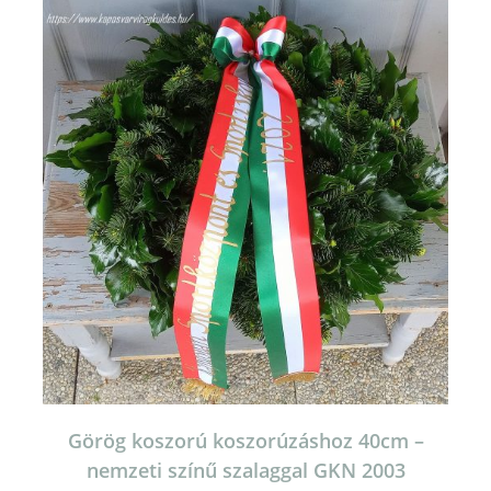
Görög koszorú koszorúzáshoz 40cm –
nemzeti színű szalaggal GKN 2003