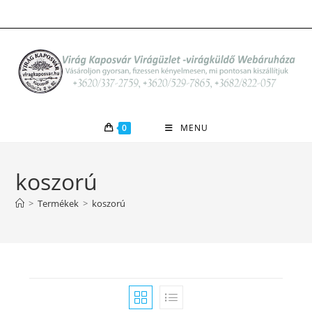
Skip
to
content
0
MENU
koszorú
>
Termékek
>
koszorú