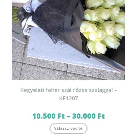
Kegyeleti fehér szál rózsa szalaggal –
KF1207
10.500
Ft
–
30.000
Ft
Ártartomány:
10.500 Ft
-
Ennek
30.000 Ft
Válassz opciót
a
terméknek