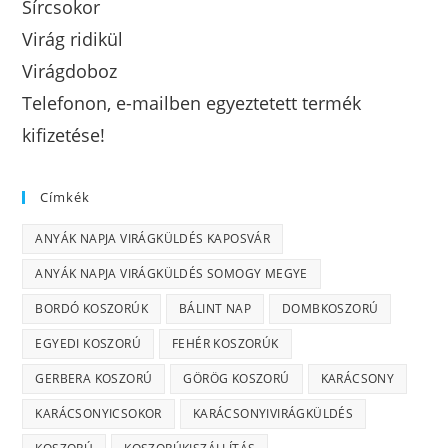
Sírcsokor
Virág ridikül
Virágdoboz
Telefonon, e-mailben egyeztetett termék
kifizetése!
Címkék
ANYÁK NAPJA VIRÁGKÜLDÉS KAPOSVÁR
ANYÁK NAPJA VIRÁGKÜLDÉS SOMOGY MEGYE
BORDÓ KOSZORÚK
BÁLINT NAP
DOMBKOSZORÚ
EGYEDI KOSZORÚ
FEHÉR KOSZORÚK
GERBERA KOSZORÚ
GÖRÖG KOSZORÚ
KARÁCSONY
KARÁCSONYICSOKOR
KARÁCSONYIVIRÁGKÜLDÉS