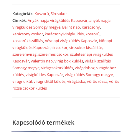
közepes
-
Kategóriák:
Koszorú
,
Sírcsokor
KS100
Címkék:
Anyák napja virágküldés Kaposvár
,
anyák napja
mennyiség
virágküldés Somogy megye
,
Bálint nap
,
Karácsony
,
karácsonyicsokor
,
karácsonyivirágküldés
,
koszorú
,
koszorúkiszállítás
,
névnapi virágküldés Kaposvár
,
Nőnapi
virágküldés Kaposvár
,
sírcsokor
,
sírcsokor kiszállítás
,
szerelemvirág
,
szerelmes csokor
,
születésnapi virágküldés
Kaposvár
,
Valentin nap
,
virág box küldés
,
virág kiszállítás
Somogy megye
,
virágcsokorküldés
,
virágdoboz
,
virágdoboz
küldés
,
virágküldés Kaposvár
,
virágküldés Somogy megye
,
virágridikül
,
virágridikül küldés
,
virágtáska
,
vörös rózsa
,
vörös
rózsa csokor küldés
Kapcsolódó termékek