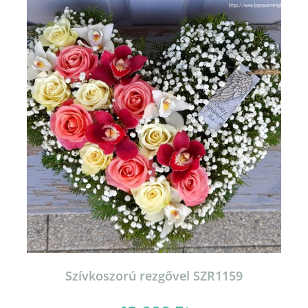
Szívkoszorú rezgővel SZR1159