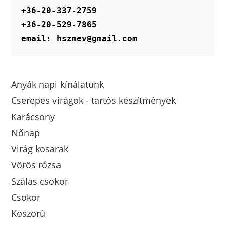
+36-20-337-2759
+36-20-529-7865
email: hszmev@gmail.com
Anyák napi kínálatunk
Cserepes virágok - tartós készítmények
Karácsony
Nőnap
Virág kosarak
Vörös rózsa
Szálas csokor
Csokor
Koszorú