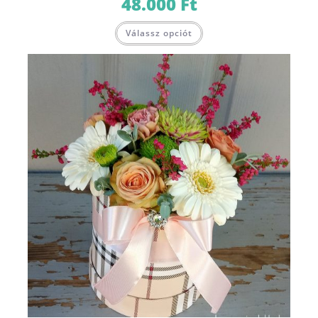
48.000
Ft
Válassz opciót