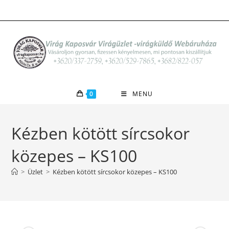
Skip
to
content
0
MENU
Kézben kötött sírcsokor
közepes – KS100
>
Üzlet
>
Kézben kötött sírcsokor közepes – KS100