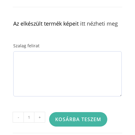
Az elkészült termék képeit
itt nézheti meg
Szalag felirat
Kézben
-
+
KOSÁRBA TESZEM
kötött
sírcsokor