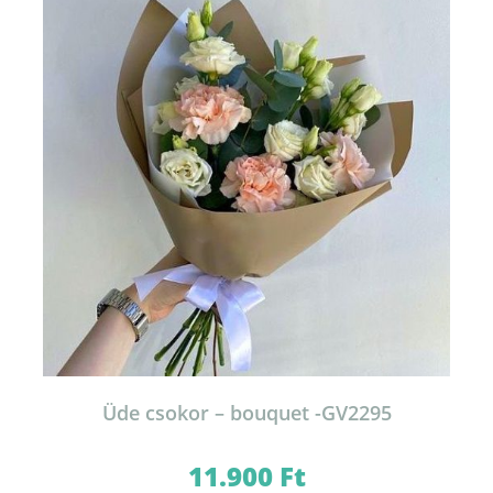
Üde csokor – bouquet -GV2295
11.900
Ft