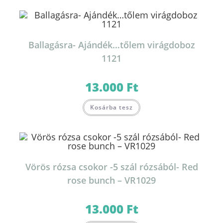
Ballagásra- Ajándék…tőlem virágdoboz
1121
13.000
Ft
Kosárba tesz
Vörös rózsa csokor -5 szál rózsából- Red
rose bunch – VR1029
13.000
Ft