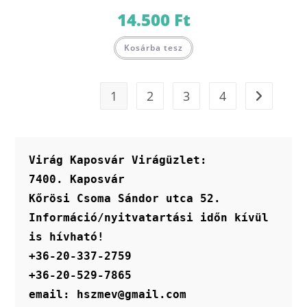
14.500
Ft
Kosárba tesz
1
2
3
4
Virág Kaposvár Virágüzlet:
7400. Kaposvár
Kőrösi Csoma Sándor utca 52.
Információ/nyitvatartási időn kívül 
is hívható!
+36-20-337-2759
+36-20-529-7865
email: hszmev@gmail.com