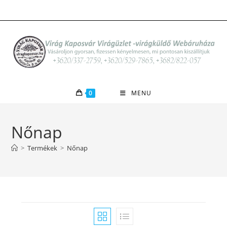
Skip
to
content
0
MENU
Nőnap
>
Termékek
>
Nőnap