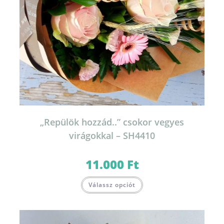
„Repülök hozzád..” csokor vegyes
virágokkal – SH4410
11.000
Ft
Válassz opciót