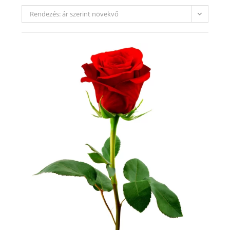
Rendezés: ár szerint növekvő