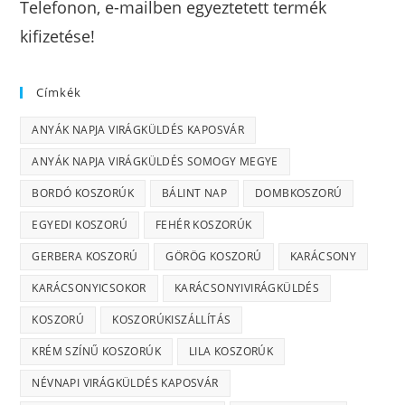
Telefonon, e-mailben egyeztetett termék
kifizetése!
Címkék
ANYÁK NAPJA VIRÁGKÜLDÉS KAPOSVÁR
ANYÁK NAPJA VIRÁGKÜLDÉS SOMOGY MEGYE
BORDÓ KOSZORÚK
BÁLINT NAP
DOMBKOSZORÚ
EGYEDI KOSZORÚ
FEHÉR KOSZORÚK
GERBERA KOSZORÚ
GÖRÖG KOSZORÚ
KARÁCSONY
KARÁCSONYICSOKOR
KARÁCSONYIVIRÁGKÜLDÉS
KOSZORÚ
KOSZORÚKISZÁLLÍTÁS
KRÉM SZÍNŰ KOSZORÚK
LILA KOSZORÚK
NÉVNAPI VIRÁGKÜLDÉS KAPOSVÁR