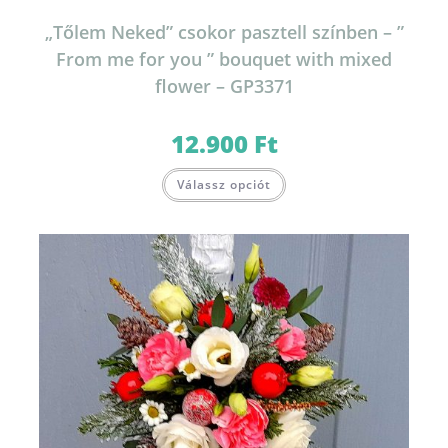
„Tőlem Neked” csokor pasztell színben – ”
From me for you ” bouquet with mixed
flower – GP3371
12.900
Ft
Válassz opciót