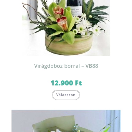
Virágdoboz borral – VB88
12.900
Ft
Válasszon