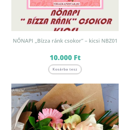
NŐNAPI „Bízza ránk csokor” – kicsi NBZ01
10.000
Ft
Kosárba tesz