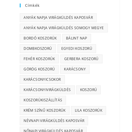
Címkék
ANYÁK NAPJA VIRÁGKÜLDÉS KAPOSVÁR
ANYÁK NAPJA VIRÁGKÜLDÉS SOMOGY MEGYE
BORDÓ KOSZORÚK
BÁLINT NAP
DOMBKOSZORÚ
EGYEDI KOSZORÚ
FEHÉR KOSZORÚK
GERBERA KOSZORÚ
GÖRÖG KOSZORÚ
KARÁCSONY
KARÁCSONYICSOKOR
KARÁCSONYIVIRÁGKÜLDÉS
KOSZORÚ
KOSZORÚKISZÁLLÍTÁS
KRÉM SZÍNŰ KOSZORÚK
LILA KOSZORÚK
NÉVNAPI VIRÁGKÜLDÉS KAPOSVÁR
NŐNAPI VIRÁGKÜLDÉS KAPOSVÁR