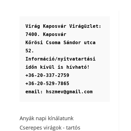
Virág Kaposvár Virágüzlet:
7400. Kaposvár
Kőrösi Csoma Sándor utca 
52.
Információ/nyitvatartási 
időn kívül is hívható!
+36-20-337-2759
+36-20-529-7865
email: hszmev@gmail.com
Anyák napi kínálatunk
Cserepes virágok - tartós