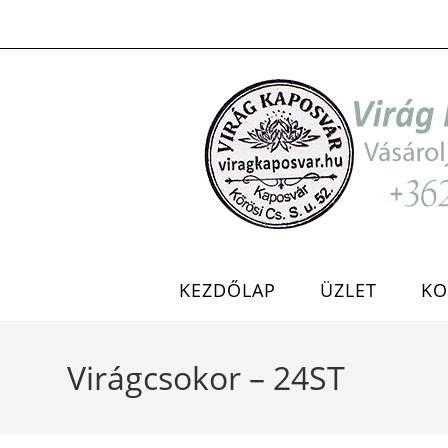
Skip
to
content
KEZDŐLAP
ÜZLET
KO
Virágcsokor – 24ST