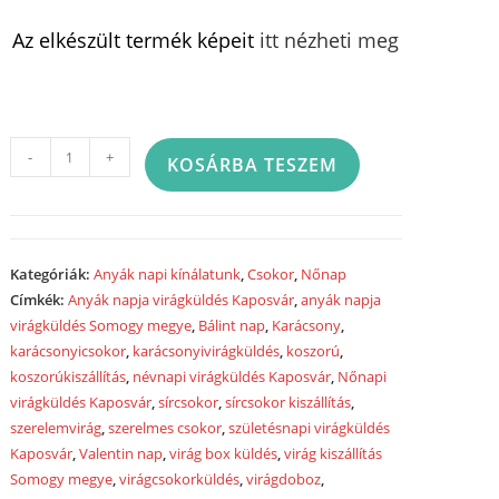
Az elkészült termék képeit
itt nézheti meg
Virágcsokor
-
+
KOSÁRBA TESZEM
-
24ST
mennyiség
Kategóriák:
Anyák napi kínálatunk
,
Csokor
,
Nőnap
Címkék:
Anyák napja virágküldés Kaposvár
,
anyák napja
virágküldés Somogy megye
,
Bálint nap
,
Karácsony
,
karácsonyicsokor
,
karácsonyivirágküldés
,
koszorú
,
koszorúkiszállítás
,
névnapi virágküldés Kaposvár
,
Nőnapi
virágküldés Kaposvár
,
sírcsokor
,
sírcsokor kiszállítás
,
szerelemvirág
,
szerelmes csokor
,
születésnapi virágküldés
Kaposvár
,
Valentin nap
,
virág box küldés
,
virág kiszállítás
Somogy megye
,
virágcsokorküldés
,
virágdoboz
,