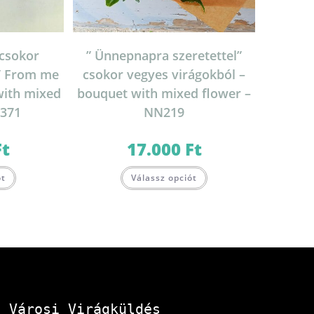
csokor
” Ünnepnapra szeretettel”
 ” From me
csokor vegyes virágokból –
with mixed
bouquet with mixed flower –
3371
NN219
Ft
17.000
Ft
ót
Válassz opciót
Városi Virágküldés 