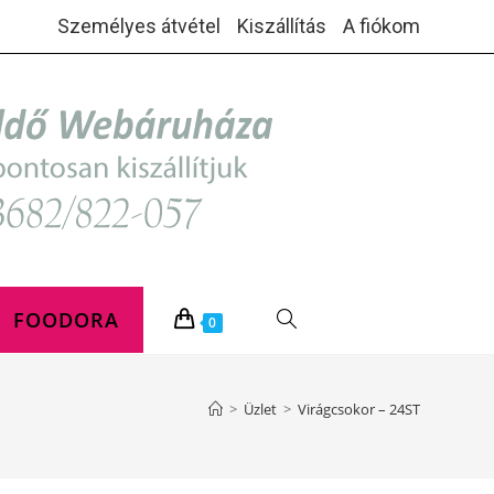
Személyes átvétel
Kiszállítás
A fiókom
FOODORA
TOGGLE
0
WEBSITE
>
Üzlet
>
Virágcsokor – 24ST
SEARCH