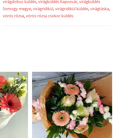
virágdoboz küldés
,
virágküldés Kaposvár
,
virágküldés
Somogy megye
,
virágridikül
,
virágridikül küldés
,
virágtáska
,
vörös rózsa
,
vörös rózsa csokor küldés