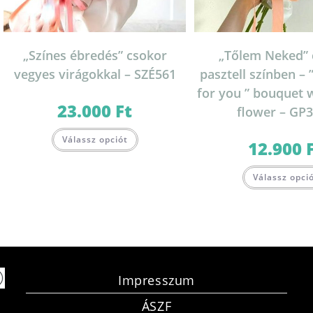
„Színes ébredés” csokor
„Tőlem Neked” 
vegyes virágokkal – SZÉ561
pasztell színben –
for you ” bouquet 
23.000
Ft
flower – GP
Válassz opciót
12.900
Válassz opci
Impresszum
ÁSZF