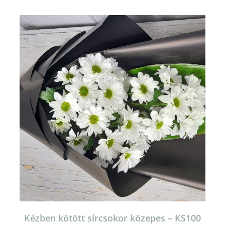
Kézben kötött sírcsokor közepes – KS100