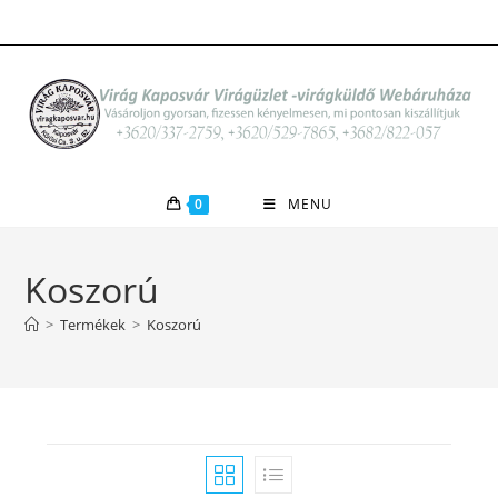
Skip
to
content
0
MENU
Koszorú
>
Termékek
>
Koszorú