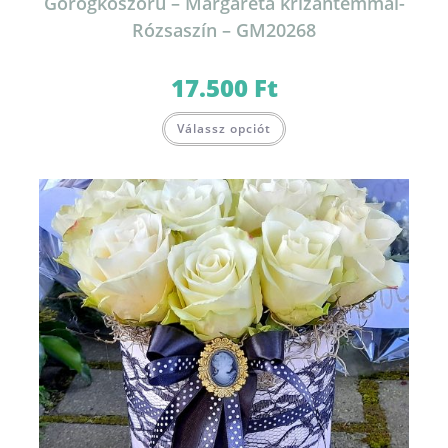
Görögkoszorú – Margaréta krizantémmal-
Rózsaszín – GM20268
17.500
Ft
Válassz opciót