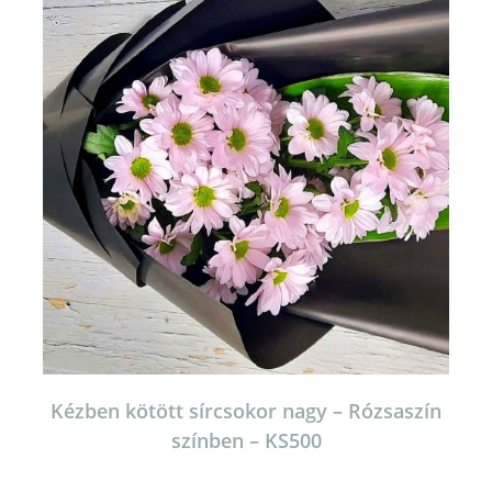
Kézben kötött sírcsokor nagy – Rózsaszín
színben – KS500