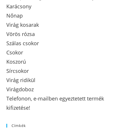
Karácsony
Nőnap
Virág kosarak
Vörös rózsa
Szálas csokor
Csokor
Koszorú
Sírcsokor
Virág ridikül
Virágdoboz
Telefonon, e-mailben egyeztetett termék
kifizetése!
Címkék