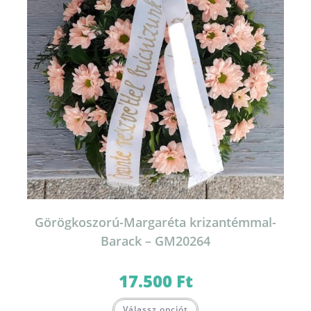
Görögkoszorú-Margaréta krizantémmal-
Barack – GM20264
17.500
Ft
Válassz opciót