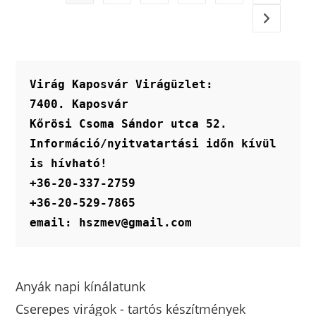
Virág Kaposvár Virágüzlet:
7400. Kaposvár
Kőrösi Csoma Sándor utca 52.
Információ/nyitvatartási időn kívül 
is hívható!
+36-20-337-2759
+36-20-529-7865
email: hszmev@gmail.com
Anyák napi kínálatunk
Cserepes virágok - tartós készítmények