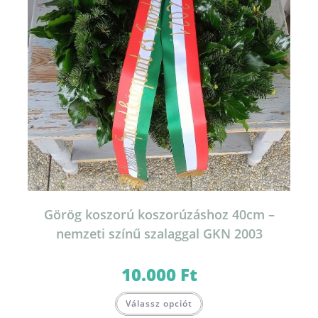
Görög koszorú koszorúzáshoz 40cm –
nemzeti színű szalaggal GKN 2003
10.000
Ft
Válassz opciót