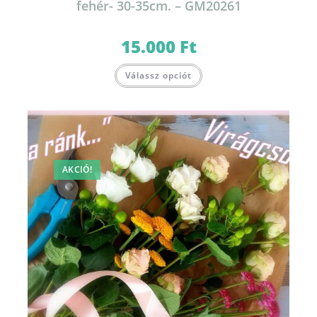
fehér- 30-35cm. – GM20261
15.000
Ft
Válassz opciót
AKCIÓ!