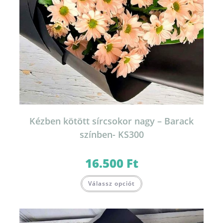
Kézben kötött sírcsokor nagy – Barack
színben- KS300
16.500
Ft
Válassz opciót