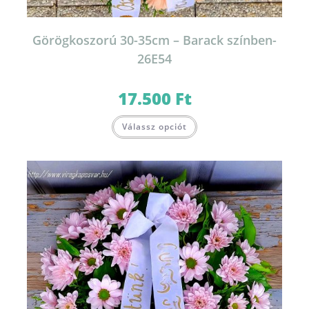
Görögkoszorú 30-35cm – Barack színben-
26E54
17.500
Ft
Válassz opciót