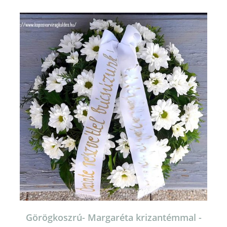
Görögkoszrú- Margaréta krizantémmal -