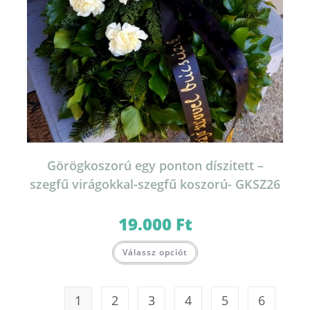
Görögkoszorú egy ponton díszitett –
szegfű virágokkal-szegfű koszorú- GKSZ26
19.000
Ft
Válassz opciót
1
2
3
4
5
6