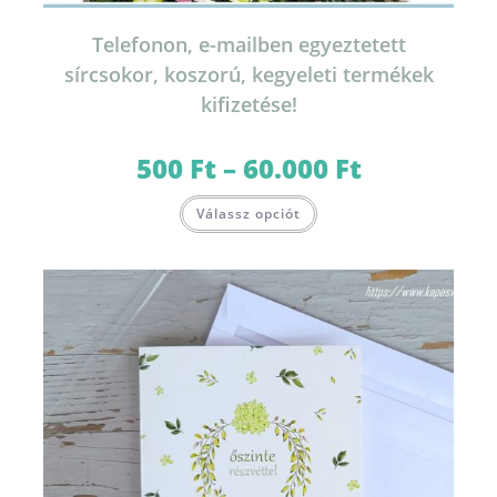
Telefonon, e-mailben egyeztetett
sírcsokor, koszorú, kegyeleti termékek
kifizetése!
500
Ft
–
60.000
Ft
Ártartomány:
500 Ft
-
Ennek
60.000 Ft
Válassz opciót
a
terméknek
több
variációja
van.
A
változatok
a
termékoldalon
választhatók
ki