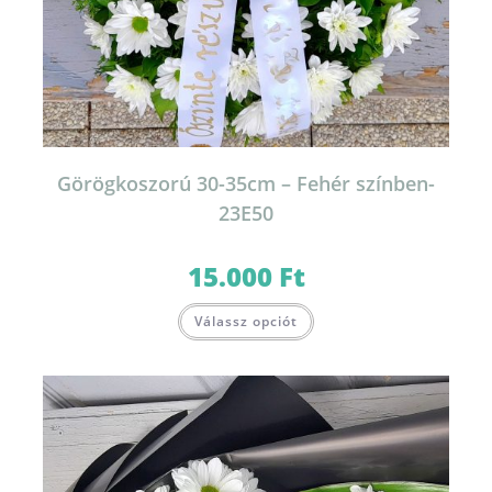
Görögkoszorú 30-35cm – Fehér színben-
23E50
15.000
Ft
Válassz opciót