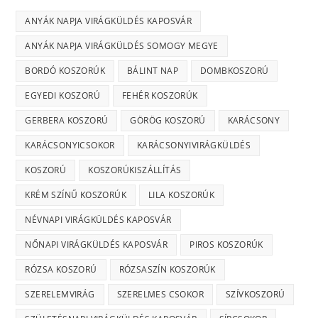
ANYÁK NAPJA VIRÁGKÜLDÉS KAPOSVÁR
ANYÁK NAPJA VIRÁGKÜLDÉS SOMOGY MEGYE
BORDÓ KOSZORÚK
BÁLINT NAP
DOMBKOSZORÚ
EGYEDI KOSZORÚ
FEHÉR KOSZORÚK
GERBERA KOSZORÚ
GÖRÖG KOSZORÚ
KARÁCSONY
KARÁCSONYICSOKOR
KARÁCSONYIVIRÁGKÜLDÉS
KOSZORÚ
KOSZORÚKISZÁLLÍTÁS
KRÉM SZÍNŰ KOSZORÚK
LILA KOSZORÚK
NÉVNAPI VIRÁGKÜLDÉS KAPOSVÁR
NŐNAPI VIRÁGKÜLDÉS KAPOSVÁR
PIROS KOSZORÚK
RÓZSA KOSZORÚ
RÓZSASZÍN KOSZORÚK
SZERELEMVIRÁG
SZERELMES CSOKOR
SZÍVKOSZORÚ