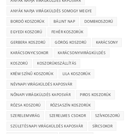
ANYÁK NAPJA VIRÁGKÜLDÉS KAPOSVÁR
ANYÁK NAPJA VIRÁGKÜLDÉS SOMOGY MEGYE
BORDÓ KOSZORÚK
BÁLINT NAP
DOMBKOSZORÚ
EGYEDI KOSZORÚ
FEHÉR KOSZORÚK
GERBERA KOSZORÚ
GÖRÖG KOSZORÚ
KARÁCSONY
KARÁCSONYICSOKOR
KARÁCSONYIVIRÁGKÜLDÉS
KOSZORÚ
KOSZORÚKISZÁLLÍTÁS
KRÉM SZÍNŰ KOSZORÚK
LILA KOSZORÚK
NÉVNAPI VIRÁGKÜLDÉS KAPOSVÁR
NŐNAPI VIRÁGKÜLDÉS KAPOSVÁR
PIROS KOSZORÚK
RÓZSA KOSZORÚ
RÓZSASZÍN KOSZORÚK
SZERELEMVIRÁG
SZERELMES CSOKOR
SZÍVKOSZORÚ
SZÜLETÉSNAPI VIRÁGKÜLDÉS KAPOSVÁR
SÍRCSOKOR