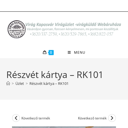
Skip
to
content
0
MENU
Részvét kártya – RK101
>
Üzlet
>
Részvét kártya – RK101
Következő termék
Következő termék