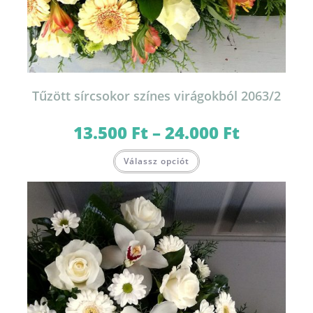
Tűzött sírcsokor színes virágokból 2063/2
13.500
Ft
–
24.000
Ft
Ártartomány:
13.500 Ft
-
Ennek
24.000 Ft
Válassz opciót
a
terméknek
több
variációja
van.
A
változatok
a
termékoldalon
választhatók
ki