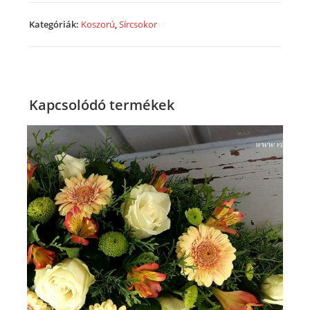
mennyiség
Kategóriák:
Koszorú
,
Sírcsokor
Kapcsolódó termékek