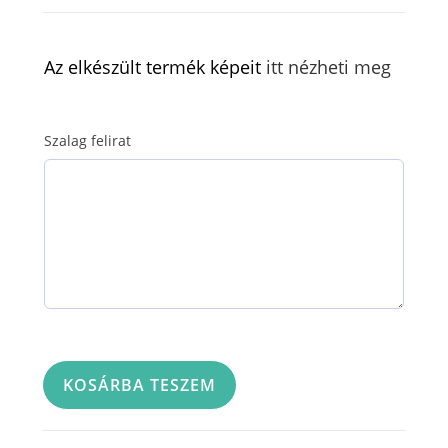
Az elkészült termék képeit
itt nézheti meg
Szalag felirat
Részvét
KOSÁRBA TESZEM
kártya
-
RK101