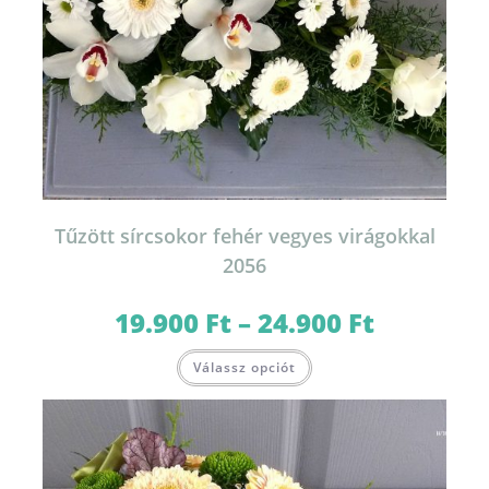
Tűzött sírcsokor fehér vegyes virágokkal
2056
19.900
Ft
–
24.900
Ft
Ártartomány:
19.900 Ft
-
Ennek
24.900 Ft
Válassz opciót
a
terméknek
több
variációja
van.
A
változatok
a