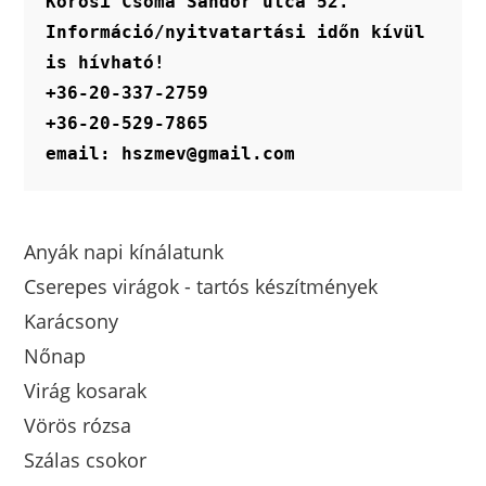
Kőrösi Csoma Sándor utca 52.
Információ/nyitvatartási időn kívül 
is hívható!
+36-20-337-2759
+36-20-529-7865
email: hszmev@gmail.com
Anyák napi kínálatunk
Cserepes virágok - tartós készítmények
Karácsony
Nőnap
Virág kosarak
Vörös rózsa
Szálas csokor