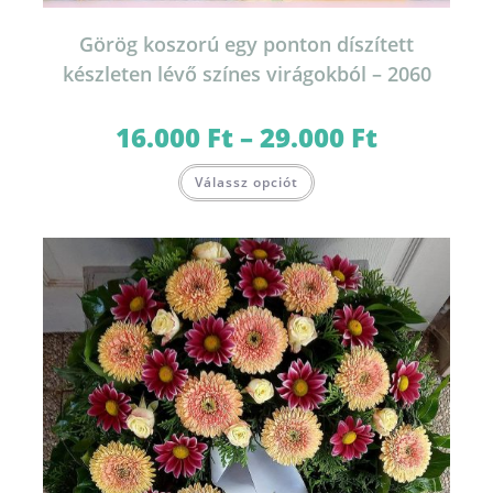
Görög koszorú egy ponton díszített
készleten lévő színes virágokból – 2060
16.000
Ft
–
29.000
Ft
Ártartomány:
16.000 Ft
-
Ennek
29.000 Ft
Válassz opciót
a
terméknek
több
variációja
van.
A
változatok
a
termékoldalon
választhatók
ki