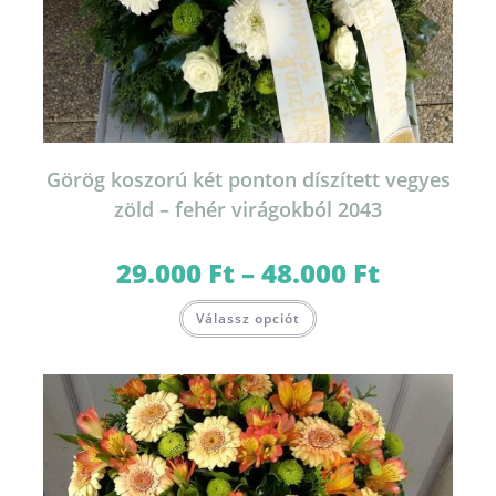
Görög koszorú két ponton díszített vegyes
zöld – fehér virágokból 2043
29.000
Ft
–
48.000
Ft
Ártartomány:
29.000 Ft
-
Ennek
48.000 Ft
Válassz opciót
a
terméknek
több
variációja
van.
A
változatok
a
termékoldalon
választhatók
ki