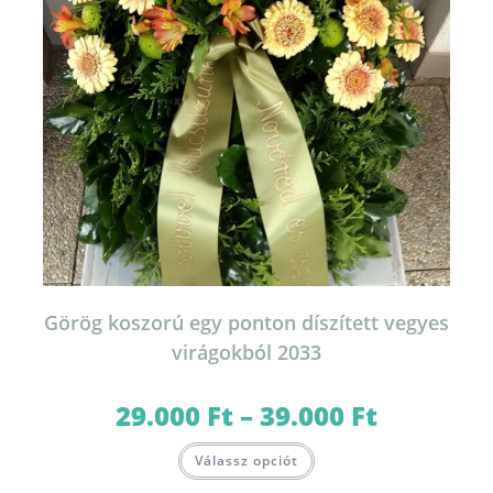
Görög koszorú egy ponton díszített vegyes
virágokból 2033
29.000
Ft
–
39.000
Ft
Ártartomány:
29.000 Ft
-
Ennek
39.000 Ft
Válassz opciót
a
terméknek