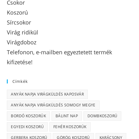
Csokor
Koszorú
Sírcsokor
Virág ridikül
Virágdoboz
Telefonon, e-mailben egyeztetett termék
kifizetése!
Címkék
ANYÁK NAPJA VIRÁGKÜLDÉS KAPOSVÁR
ANYÁK NAPJA VIRÁGKÜLDÉS SOMOGY MEGYE
BORDÓ KOSZORÚK
BÁLINT NAP
DOMBKOSZORÚ
EGYEDI KOSZORÚ
FEHÉR KOSZORÚK
GERBERA KOSZORÚ
GÖRÖG KOSZORÚ
KARÁCSONY