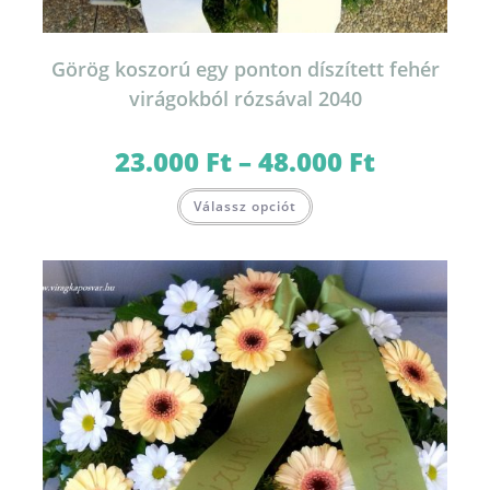
Görög koszorú egy ponton díszített fehér
virágokból rózsával 2040
23.000
Ft
–
48.000
Ft
Ártartomány:
23.000 Ft
-
Ennek
48.000 Ft
Válassz opciót
a
terméknek
több
variációja
van.
A
változatok
a
termékoldalon
választhatók
ki