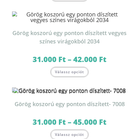
terméknek
több
variációja
van.
A
változatok
a
termékoldalon
Görög koszorú egy ponton díszített vegyes
választhatók
ki
színes virágokból 2034
31.000
Ft
–
42.000
Ft
Ártartomány:
31.000 Ft
-
Ennek
42.000 Ft
Válassz opciót
a
terméknek
több
variációja
van.
A
változatok
Görög koszorú egy ponton díszített- 7008
a
termékoldalon
választhatók
ki
31.000
Ft
–
45.000
Ft
Ártartomány:
31.000 Ft
-
Ennek
45.000 Ft
Válassz opciót
a