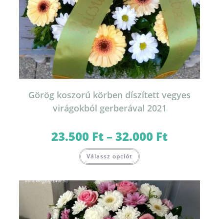
Görög koszorú körben díszített vegyes
virágokból gerberával 2021
23.500
Ft
–
32.000
Ft
Ártartomány:
23.500 Ft
-
Ennek
32.000 Ft
Válassz opciót
a
terméknek
több
variációja
van.
A
változatok
a
termékoldalon