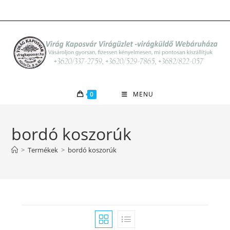
Skip
to
content
0
MENU
bordó koszorúk
>
Termékek
>
bordó koszorúk