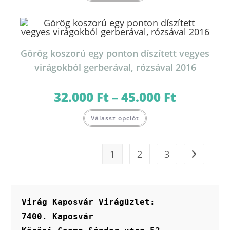
terméknek
több
variációja
van.
A
változatok
a
termékoldalon
Görög koszorú egy ponton díszített vegyes
választhatók
ki
virágokból gerberával, rózsával 2016
32.000
Ft
–
45.000
Ft
Ártartomány:
32.000 Ft
-
Ennek
45.000 Ft
Válassz opciót
a
terméknek
több
variációja
van.
1
2
3
A
változatok
a
termékoldalon
választhatók
ki
Virág Kaposvár Virágüzlet:
7400. Kaposvár