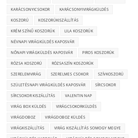
KARÁCSONYICSOKOR
KARÁCSONYIVIRÁGKÜLDÉS
KOSZORÚ
KOSZORÚKISZÁLLÍTÁS
KRÉM SZÍNŰ KOSZORÚK
LILA KOSZORÚK
NÉVNAPI VIRÁGKÜLDÉS KAPOSVÁR
NŐNAPI VIRÁGKÜLDÉS KAPOSVÁR
PIROS KOSZORÚK
RÓZSA KOSZORÚ
RÓZSASZÍN KOSZORÚK
SZERELEMVIRÁG
SZERELMES CSOKOR
SZÍVKOSZORÚ
SZÜLETÉSNAPI VIRÁGKÜLDÉS KAPOSVÁR
SÍRCSOKOR
SÍRCSOKOR KISZÁLLÍTÁS
VALENTIN NAP
VIRÁG BOX KÜLDÉS
VIRÁGCSOKORKÜLDÉS
VIRÁGDOBOZ
VIRÁGDOBOZ KÜLDÉS
VIRÁGKISZÁLLÍTÁS
VIRÁG KISZÁLLÍTÁS SOMOGY MEGYE