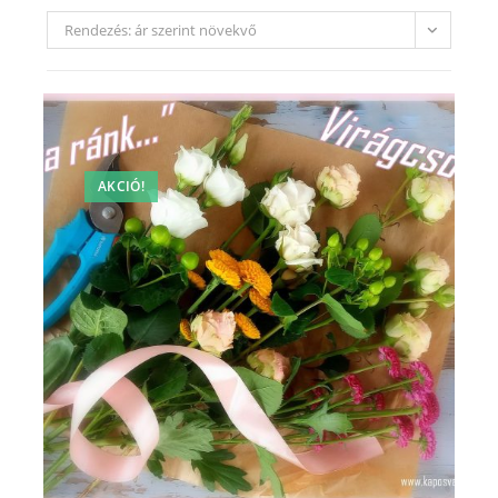
Rendezés: ár szerint növekvő
AKCIÓ!