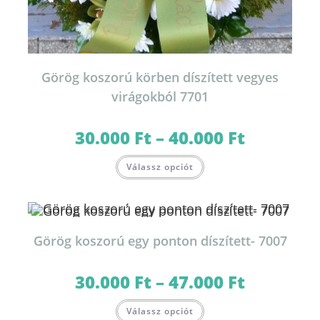
Görög koszorú körben díszített vegyes
virágokból 7701
30.000
Ft
–
40.000
Ft
Ártartomány:
30.000 Ft
-
Ennek
40.000 Ft
Válassz opciót
a
terméknek
több
variációja
van.
A
változatok
Görög koszorú egy ponton díszített- 7007
a
termékoldalon
választhatók
ki
30.000
Ft
–
47.000
Ft
Ártartomány:
30.000 Ft
-
Ennek
47.000 Ft
Válassz opciót
a