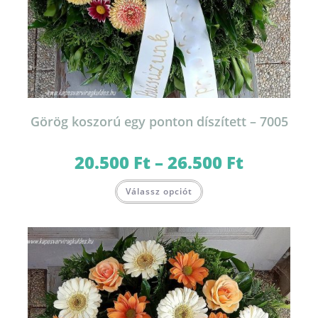
Görög koszorú egy ponton díszített – 7005
20.500
Ft
–
26.500
Ft
Ártartomány:
20.500 Ft
-
Ennek
26.500 Ft
Válassz opciót
a
terméknek
több
variációja
van.
A
változatok
a
termékoldalon
választhatók
ki