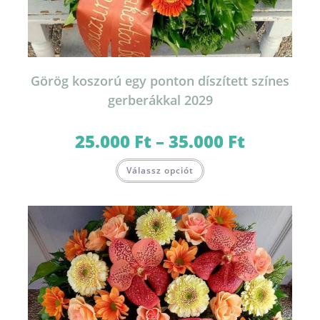
Görög koszorú egy ponton díszített színes
gerberákkal 2029
25.000
Ft
–
35.000
Ft
Ártartomány:
25.000 Ft
-
Ennek
35.000 Ft
Válassz opciót
a
terméknek
több
variációja
van.
A
változatok
a
termékoldalon
választhatók
ki