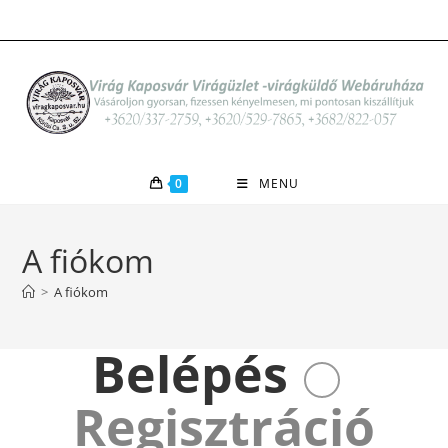
Skip
to
content
0
MENU
A fiókom
>
A fiókom
Belépés
Regisztráció