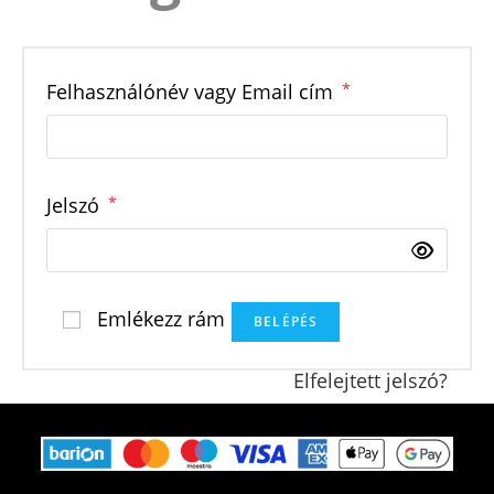
Kötelező
Felhasználónév vagy Email cím
*
Kötelező
Jelszó
*
Emlékezz rám
BELÉPÉS
Elfelejtett jelszó?