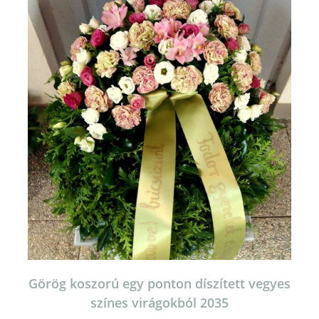
Görög koszorú egy ponton díszített vegyes
színes virágokból 2035