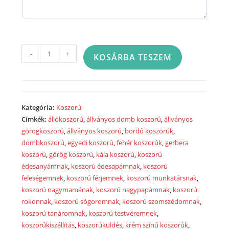
Görög
-
+
KOSÁRBA TESZEM
koszorú
egy
ponton
díszített
Kategória:
Koszorú
-
Címkék:
állókoszorú
,
állványos domb koszorú
,
állványos
7005
görögkoszorú
,
állványos koszorú
,
bordó koszorúk
,
mennyiség
dombkoszorú
,
egyedi koszorú
,
fehér koszorúk
,
gerbera
koszorú
,
görög koszorú
,
kála koszorú
,
koszorú
édesanyámnak
,
koszorú édesapámnak
,
koszorú
feleségemnek
,
koszorú férjemnek
,
koszorú munkatársnak
,
koszorú nagymamának
,
koszorú nagypapámnak
,
koszorú
rokonnak
,
koszorú sógoromnak
,
koszorú szomszédomnak
,
koszorú tanáromnak
,
koszorú testvéremnek
,
koszorúkiszállítás
,
koszorúküldés
,
krém színű koszorúk
,