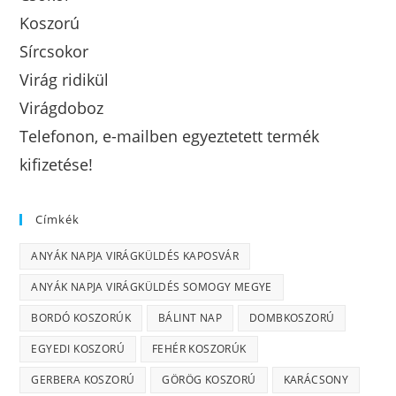
Koszorú
Sírcsokor
Virág ridikül
Virágdoboz
Telefonon, e-mailben egyeztetett termék
kifizetése!
Címkék
ANYÁK NAPJA VIRÁGKÜLDÉS KAPOSVÁR
ANYÁK NAPJA VIRÁGKÜLDÉS SOMOGY MEGYE
BORDÓ KOSZORÚK
BÁLINT NAP
DOMBKOSZORÚ
EGYEDI KOSZORÚ
FEHÉR KOSZORÚK
GERBERA KOSZORÚ
GÖRÖG KOSZORÚ
KARÁCSONY