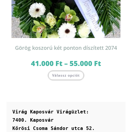
Görög koszorú két ponton díszített 2074
41.000
Ft
–
55.000
Ft
Ártartomány:
41.000 Ft
-
Ennek
55.000 Ft
Válassz opciót
a
terméknek
több
variációja
van.
A
változatok
a
termékoldalon
Virág Kaposvár Virágüzlet:
választhatók
ki
7400. Kaposvár
Kőrösi Csoma Sándor utca 52.