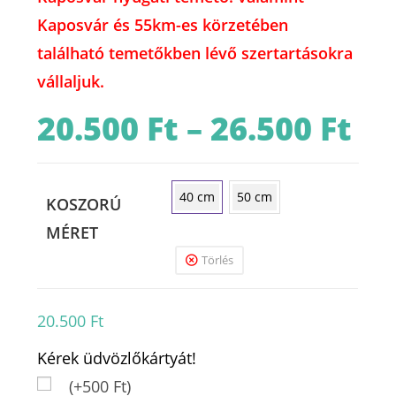
Kaposvár és 55km-es körzetében
található temetőkben lévő szertartásokra
vállaljuk.
20.500
Ft
–
26.500
Ft
Ártart
20.500 
-
26.500 
40 cm
50 cm
KOSZORÚ
MÉRET
Törlés
20.500
Ft
Kérek üdvözlőkártyát!
(+500 Ft)