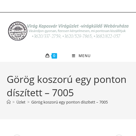
Skip
to
content
0
MENU
Görög koszorú egy ponton
díszített – 7005
>
Üzlet
>
Görög koszorú egy ponton díszített – 7005