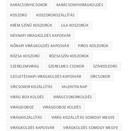
KARÁCSONYICSOKOR
KARÁCSONYIVIRÁGKÜLDÉS
KOSZORÚ
KOSZORÚKISZÁLLÍTÁS
KRÉM SZÍNŰ KOSZORÚK
LILA KOSZORÚK
NÉVNAPI VIRÁGKÜLDÉS KAPOSVÁR
NŐNAPI VIRÁGKÜLDÉS KAPOSVÁR
PIROS KOSZORÚK
RÓZSA KOSZORÚ
RÓZSASZÍN KOSZORÚK
SZERELEMVIRÁG
SZERELMES CSOKOR
SZÍVKOSZORÚ
SZÜLETÉSNAPI VIRÁGKÜLDÉS KAPOSVÁR
SÍRCSOKOR
SÍRCSOKOR KISZÁLLÍTÁS
VALENTIN NAP
VIRÁG BOX KÜLDÉS
VIRÁGCSOKORKÜLDÉS
VIRÁGDOBOZ
VIRÁGDOBOZ KÜLDÉS
VIRÁGKISZÁLLÍTÁS
VIRÁG KISZÁLLÍTÁS SOMOGY MEGYE
VIRÁGKÜLDÉS KAPOSVÁR
VIRÁGKÜLDÉS SOMOGY MEGYE