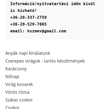
Információ/nyitvatartási időn kívül 
is hívható!
+36-20-337-2759
+36-20-529-7865
email: hszmev@gmail.com
Anyák napi kínálatunk
Cserepes virágok - tartós készítmények
Karácsony
Nőnap
Virág kosarak
Vörös rózsa
Szálas csokor
Csokor