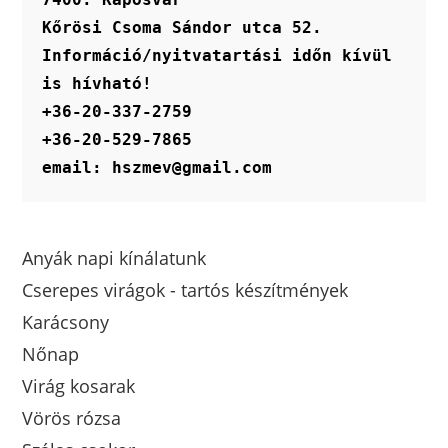
Kőrösi Csoma Sándor utca 52.
Információ/nyitvatartási időn kívül 
is hívható!
+36-20-337-2759
+36-20-529-7865
email: hszmev@gmail.com
Anyák napi kínálatunk
Cserepes virágok - tartós készítmények
Karácsony
Nőnap
Virág kosarak
Vörös rózsa