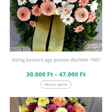
Görög koszorú egy ponton díszített- 7007
30.000
Ft
–
47.000
Ft
Ártartomány:
30.000 Ft
-
Ennek
47.000 Ft
Válassz opciót
a
terméknek
több
variációja
van.
A
változatok
a