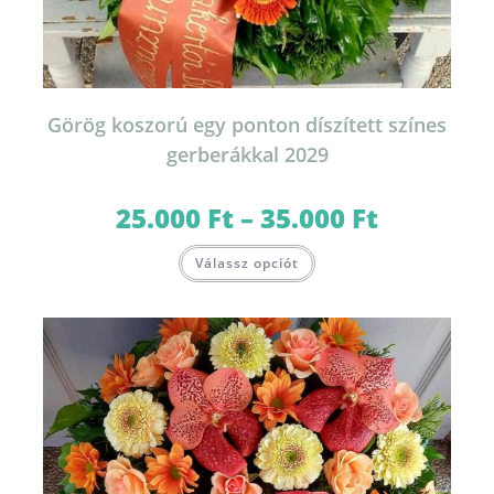
Görög koszorú egy ponton díszített színes
gerberákkal 2029
25.000
Ft
–
35.000
Ft
Ártartomány:
25.000 Ft
-
Ennek
35.000 Ft
Válassz opciót
a
terméknek
több
variációja
van.
A
változatok
a
termékoldalon
választhatók
ki