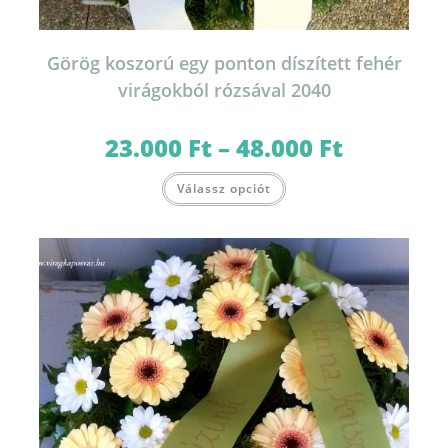
Görög koszorú egy ponton díszített fehér
virágokból rózsával 2040
23.000
Ft
–
48.000
Ft
Ártartomány:
23.000 Ft
-
Ennek
48.000 Ft
Válassz opciót
a
terméknek
több
variációja
van.
A
változatok
a
termékoldalon
választhatók
ki