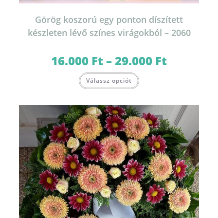
Görög koszorú egy ponton díszített
készleten lévő színes virágokból – 2060
16.000
Ft
–
29.000
Ft
Ártartomány:
16.000 Ft
-
Ennek
29.000 Ft
Válassz opciót
a
terméknek
több
variációja
van.
A
változatok
a
termékoldalon
választhatók
ki