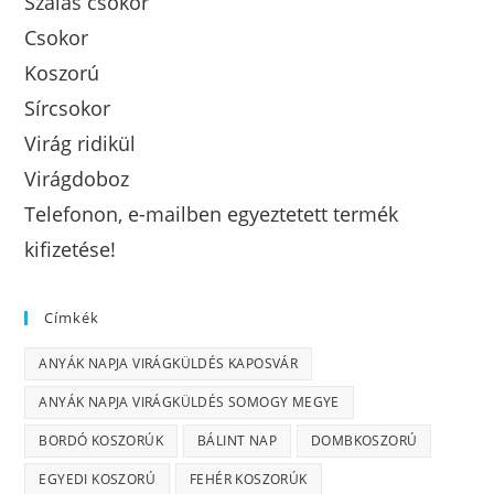
Szálas csokor
Csokor
Koszorú
Sírcsokor
Virág ridikül
Virágdoboz
Telefonon, e-mailben egyeztetett termék
kifizetése!
Címkék
ANYÁK NAPJA VIRÁGKÜLDÉS KAPOSVÁR
ANYÁK NAPJA VIRÁGKÜLDÉS SOMOGY MEGYE
BORDÓ KOSZORÚK
BÁLINT NAP
DOMBKOSZORÚ
EGYEDI KOSZORÚ
FEHÉR KOSZORÚK