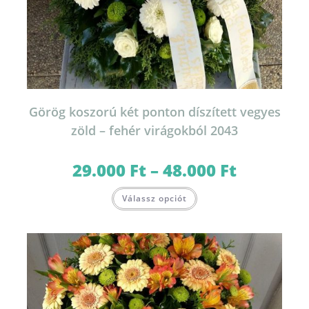
Görög koszorú két ponton díszített vegyes
zöld – fehér virágokból 2043
29.000
Ft
–
48.000
Ft
Ártartomány:
29.000 Ft
-
Ennek
48.000 Ft
Válassz opciót
a
terméknek
több
variációja
van.
A
változatok
a
termékoldalon
választhatók
ki