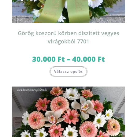
Görög koszorú körben díszített vegyes
virágokból 7701
30.000
Ft
–
40.000
Ft
Ártartomány:
30.000 Ft
-
Ennek
40.000 Ft
Válassz opciót
a
terméknek
több
variációja
van.
A
változatok
a
termékoldalon
választhatók
ki