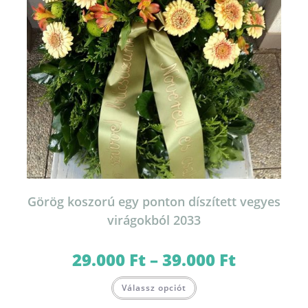
Görög koszorú egy ponton díszített vegyes
virágokból 2033
29.000
Ft
–
39.000
Ft
Ártartomány:
29.000 Ft
-
Ennek
39.000 Ft
Válassz opciót
a
terméknek