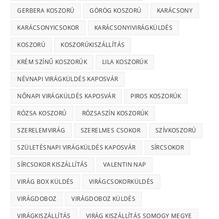
GERBERA KOSZORÚ
GÖRÖG KOSZORÚ
KARÁCSONY
KARÁCSONYICSOKOR
KARÁCSONYIVIRÁGKÜLDÉS
KOSZORÚ
KOSZORÚKISZÁLLÍTÁS
KRÉM SZÍNŰ KOSZORÚK
LILA KOSZORÚK
NÉVNAPI VIRÁGKÜLDÉS KAPOSVÁR
NŐNAPI VIRÁGKÜLDÉS KAPOSVÁR
PIROS KOSZORÚK
RÓZSA KOSZORÚ
RÓZSASZÍN KOSZORÚK
SZERELEMVIRÁG
SZERELMES CSOKOR
SZÍVKOSZORÚ
SZÜLETÉSNAPI VIRÁGKÜLDÉS KAPOSVÁR
SÍRCSOKOR
SÍRCSOKOR KISZÁLLÍTÁS
VALENTIN NAP
VIRÁG BOX KÜLDÉS
VIRÁGCSOKORKÜLDÉS
VIRÁGDOBOZ
VIRÁGDOBOZ KÜLDÉS
VIRÁGKISZÁLLÍTÁS
VIRÁG KISZÁLLÍTÁS SOMOGY MEGYE