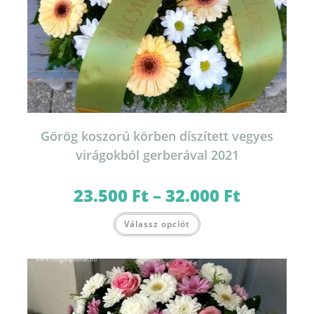
Görög koszorú körben díszített vegyes
virágokból gerberával 2021
23.500
Ft
–
32.000
Ft
Ártartomány:
23.500 Ft
-
Ennek
32.000 Ft
Válassz opciót
a
terméknek
több
variációja
van.
A
változatok
a
termékoldalon