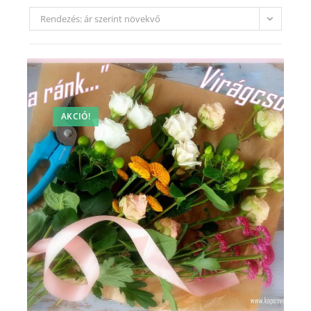
Rendezés: ár szerint növekvő
AKCIÓ!