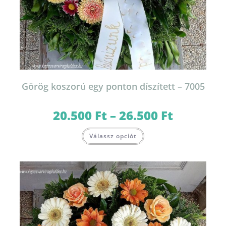
Görög koszorú egy ponton díszített – 7005
20.500
Ft
–
26.500
Ft
Ártartomány:
20.500 Ft
-
Ennek
26.500 Ft
Válassz opciót
a
terméknek
több
variációja
van.
A
változatok
a
termékoldalon
választhatók
ki