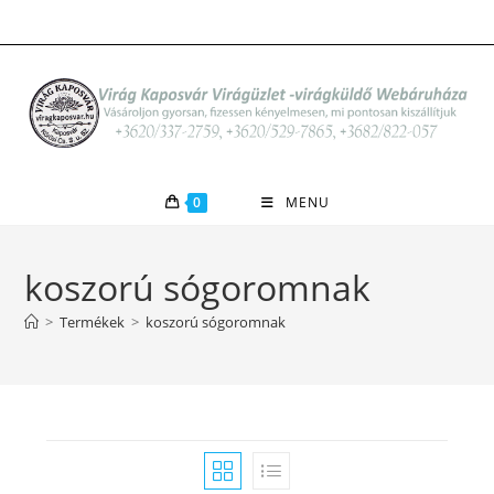
Skip
to
content
0
MENU
koszorú sógoromnak
>
Termékek
>
koszorú sógoromnak