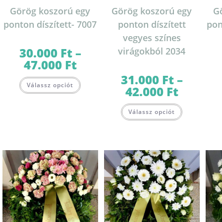
Görög koszorú egy
Görög koszorú egy
G
ponton díszített- 7007
ponton díszített
pon
vegyes színes
30.000
Ft
–
virágokból 2034
47.000
Ft
Ártartomány:
30.000 Ft
-
31.000
Ft
–
Ennek
47.000 Ft
Válassz opciót
a
42.000
Ft
Ártartomány:
terméknek
31.000 Ft
több
-
Ennek
variációja
42.000 Ft
Válassz opciót
a
van.
terméknek
A
több
változatok
variációja
a
van.
termékoldalon
A
választhatók
változatok
ki
a
termékolda
választható
ki