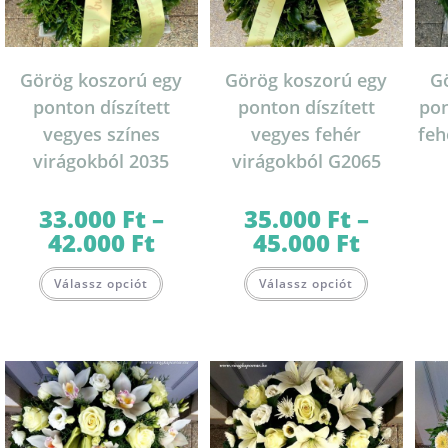
Görög koszorú egy
Görög koszorú egy
G
ponton díszített
ponton díszített
pon
vegyes színes
vegyes fehér
feh
virágokból 2035
virágokból G2065
33.000
Ft
–
35.000
Ft
–
42.000
Ft
45.000
Ft
Ártartomány:
Ártartomány:
33.000 Ft
35.000 Ft
-
-
Ennek
Ennek
42.000 Ft
45.000 Ft
Válassz opciót
Válassz opciót
a
a
terméknek
terméknek
több
több
variációja
variációja
van.
van.
A
A
változatok
változatok
a
a
termékoldalon
termékolda
választhatók
választható
ki
ki