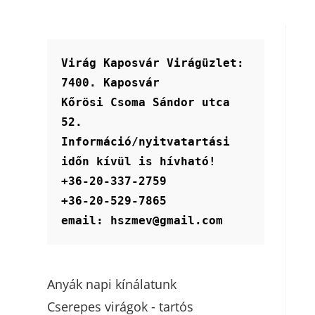
Virág Kaposvár Virágüzlet:
7400. Kaposvár
Kőrösi Csoma Sándor utca 
52.
Információ/nyitvatartási 
időn kívül is hívható!
+36-20-337-2759
+36-20-529-7865
email: hszmev@gmail.com
Anyák napi kínálatunk
Cserepes virágok - tartós