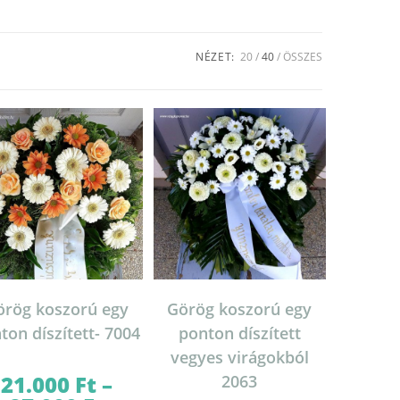
NÉZET:
20
40
ÖSSZES
örög koszorú egy
Görög koszorú egy
ton díszített- 7004
ponton díszített
vegyes virágokból
21.000
Ft
–
2063