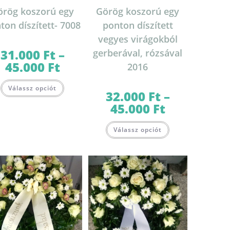
örög koszorú egy
Görög koszorú egy
ton díszített- 7008
ponton díszített
vegyes virágokból
31.000
Ft
–
gerberával, rózsával
45.000
Ft
Ártartomány:
2016
31.000 Ft
-
Ennek
45.000 Ft
Válassz opciót
a
32.000
Ft
–
terméknek
több
45.000
Ft
Ártartomány:
variációja
32.000 Ft
van.
-
Ennek
A
45.000 Ft
Válassz opciót
a
változatok
terméknek
a
több
termékoldalon
variációja
választhatók
van.
ki
A
változatok
lon
a
k
termékoldalon
választhatók
ki