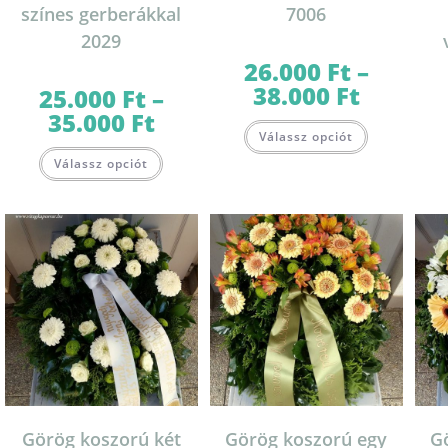
színes gerberákkal
7006
2029
26.000
Ft
–
38.000
Ft
Ártartomány:
25.000
Ft
–
26.000 Ft
35.000
Ft
Ártartomány:
-
Ennek
25.000 Ft
38.000 Ft
Válassz opciót
a
-
Ennek
terméknek
35.000 Ft
Válassz opciót
a
több
terméknek
variációja
több
van.
variációja
A
van.
változatok
A
a
változatok
termékolda
a
választható
termékoldalon
ki
választhatók
ki
Görög koszorú két
Görög koszorú egy
G