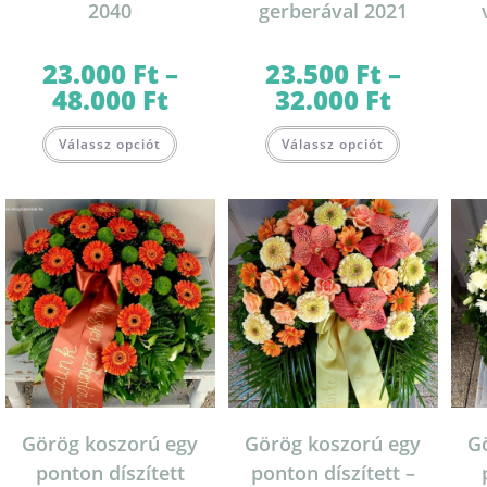
2040
gerberával 2021
23.000
Ft
–
23.500
Ft
–
48.000
Ft
32.000
Ft
Ártartomány:
Ártartomány:
23.000 Ft
23.500 Ft
-
-
Ennek
Ennek
48.000 Ft
32.000 Ft
Válassz opciót
Válassz opciót
a
a
terméknek
terméknek
több
több
variációja
variációja
van.
van.
A
A
változatok
változatok
a
a
termékoldalon
termékolda
választhatók
választható
ki
ki
Görög koszorú egy
Görög koszorú egy
G
ponton díszített
ponton díszített –