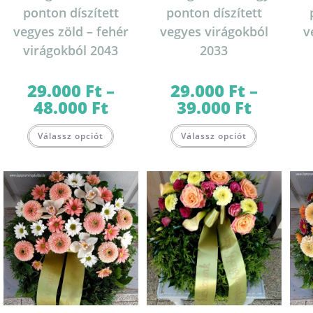
ponton díszített
ponton díszített
vegyes zöld – fehér
vegyes virágokból
v
virágokból 2043
2033
29.000
Ft
–
29.000
Ft
–
48.000
Ft
39.000
Ft
Ártartomány:
Ártartomány:
29.000 Ft
29.000 Ft
-
-
Ennek
Ennek
48.000 Ft
39.000 Ft
Válassz opciót
Válassz opciót
a
a
terméknek
terméknek
több
több
variációja
variációja
van.
van.
A
A
változatok
változatok
a
a
termékoldalon
termékolda
választhatók
választható
ki
ki