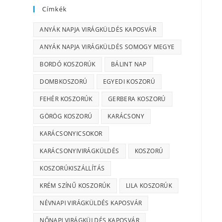
Címkék
ANYÁK NAPJA VIRÁGKÜLDÉS KAPOSVÁR
ANYÁK NAPJA VIRÁGKÜLDÉS SOMOGY MEGYE
BORDÓ KOSZORÚK
BÁLINT NAP
DOMBKOSZORÚ
EGYEDI KOSZORÚ
FEHÉR KOSZORÚK
GERBERA KOSZORÚ
GÖRÖG KOSZORÚ
KARÁCSONY
KARÁCSONYICSOKOR
KARÁCSONYIVIRÁGKÜLDÉS
KOSZORÚ
KOSZORÚKISZÁLLÍTÁS
KRÉM SZÍNŰ KOSZORÚK
LILA KOSZORÚK
NÉVNAPI VIRÁGKÜLDÉS KAPOSVÁR
NŐNAPI VIRÁGKÜLDÉS KAPOSVÁR