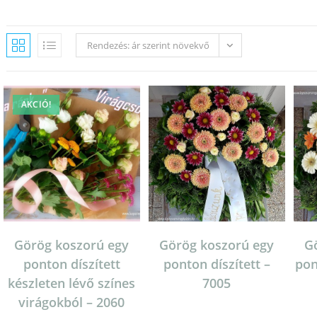
Rendezés: ár szerint növekvő
AKCIÓ!
Görög koszorú egy
Görög koszorú egy
G
ponton díszített
ponton díszített –
pon
készleten lévő színes
7005
virágokból – 2060