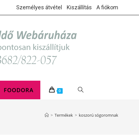
Személyes átvétel
Kiszállítás
A fiókom
FOODORA
TOGGLE
0
WEBSITE
>
Termékek
>
koszorú sógoromnak
SEARCH