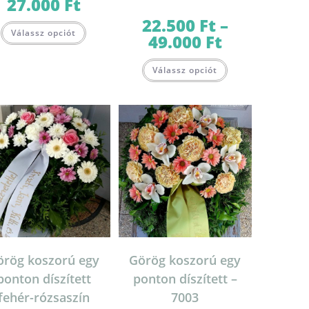
27.000
Ft
Ártartomány:
21.000 Ft
-
22.500
Ft
–
Ennek
27.000 Ft
Válassz opciót
a
49.000
Ft
Ártartomány:
terméknek
22.500 Ft
több
-
Ennek
variációja
49.000 Ft
Válassz opciót
a
van.
terméknek
A
több
változatok
variációja
a
van.
termékoldalon
A
választhatók
változatok
lon
ki
a
k
termékoldalon
választhatók
ki
örög koszorú egy
Görög koszorú egy
ponton díszített
ponton díszített –
fehér-rózsaszín
7003