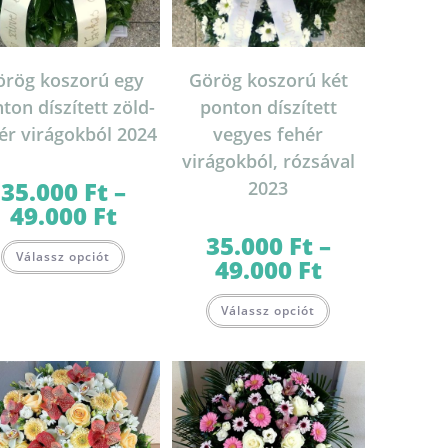
örög koszorú egy
Görög koszorú két
ton díszített zöld-
ponton díszített
ér virágokból 2024
vegyes fehér
virágokból, rózsával
35.000
Ft
–
2023
49.000
Ft
Ártartomány:
35.000 Ft
-
35.000
Ft
–
Ennek
49.000 Ft
Válassz opciót
a
49.000
Ft
Ártartomány:
terméknek
35.000 Ft
több
-
Ennek
variációja
49.000 Ft
Válassz opciót
a
van.
terméknek
A
több
változatok
variációja
a
van.
termékoldalon
A
választhatók
változatok
lon
ki
a
k
termékoldalon
választhatók