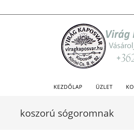
Skip
to
content
KEZDŐLAP
ÜZLET
KO
koszorú sógoromnak