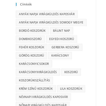
Címkék
ANYÁK NAPJA VIRÁGKÜLDÉS KAPOSVÁR
ANYÁK NAPJA VIRÁGKÜLDÉS SOMOGY MEGYE
BORDÓ KOSZORÚK
BÁLINT NAP
DOMBKOSZORÚ
EGYEDI KOSZORÚ
FEHÉR KOSZORÚK
GERBERA KOSZORÚ
GÖRÖG KOSZORÚ
KARÁCSONY
KARÁCSONYICSOKOR
KARÁCSONYIVIRÁGKÜLDÉS
KOSZORÚ
KOSZORÚKISZÁLLÍTÁS
KRÉM SZÍNŰ KOSZORÚK
LILA KOSZORÚK
NÉVNAPI VIRÁGKÜLDÉS KAPOSVÁR
NŐNAPI VIRÁGKÜLDÉS KAPOSVÁR