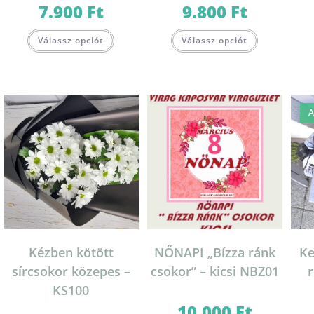
7.900
Ft
9.800
Ft
Válassz opciót
Válassz opciót
A
Kézben kötött
NŐNAPI „Bízza ránk
Ke
sírcsokor közepes –
csokor” – kicsi NBZ01
r
KS100
10.000
Ft