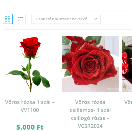
Rendezés: ár szerint növekvő
Vörös rózsa 1 szál –
Vörös rózsa
Vör
VV1100
csillámos- 1 szál
csillogó rózsa –
5.000
Ft
VCSR2024