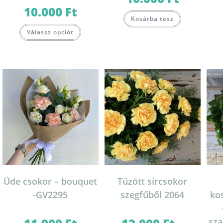
10.000
Ft
Kosárba tesz
Válassz opciót
Üde csokor – bouquet
Tűzött sírcsokor
-GV2295
szegfűből 2064
ko
sza