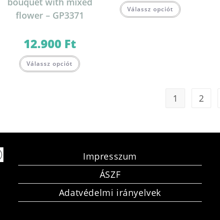
bouquet with mixed
Válassz opciót
flower – GP3371
12.900
Ft
Válassz opciót
1
2
Impresszum
ÁSZF
Adatvédelmi irányelvek