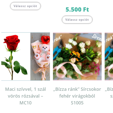
Válassz opciót
5.500
Ft
Válassz opciót
Maci szívvel, 1 szál
„Bízza ránk” Sírcsokor
„Bí
vörös rózsával –
fehér virágokból
s
MC10
S1005