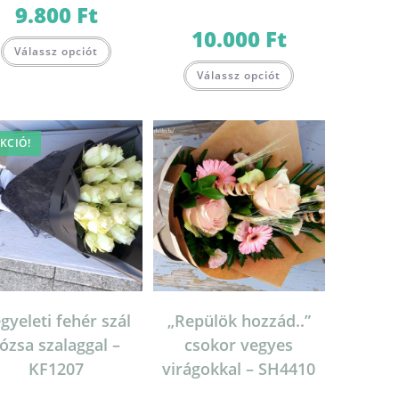
9.800
Ft
10.000
Ft
Válassz opciót
Válassz opciót
KCIÓ!
gyeleti fehér szál
„Repülök hozzád..”
ózsa szalaggal –
csokor vegyes
KF1207
virágokkal – SH4410