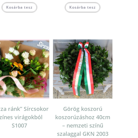
Kosárba tesz
Kosárba tesz
zza ránk” Sírcsokor
Görög koszorú
zínes virágokból
koszorúzáshoz 40cm
S1007
– nemzeti színű
szalaggal GKN 2003