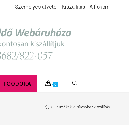
Személyes átvétel
Kiszállítás
A fiókom
FOODORA
TOGGLE
0
WEBSITE
>
Termékek
>
sírcsokor kiszállítás
SEARCH