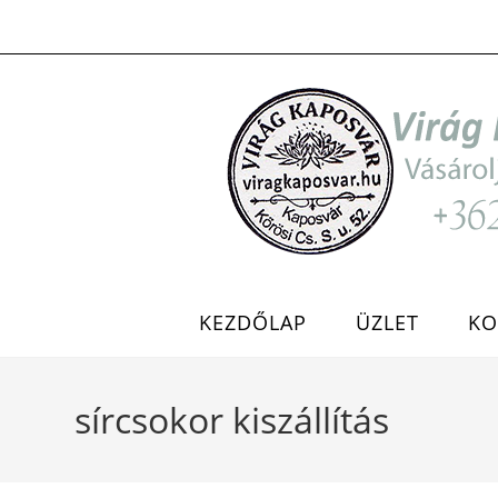
Skip
to
content
KEZDŐLAP
ÜZLET
KO
sírcsokor kiszállítás