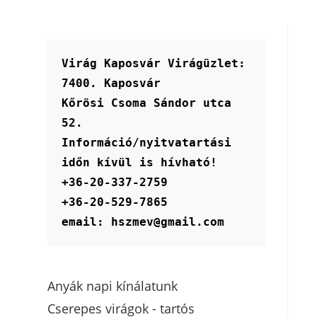
Virág Kaposvár Virágüzlet:
7400. Kaposvár
Kőrösi Csoma Sándor utca 
52.
Információ/nyitvatartási 
időn kívül is hívható!
+36-20-337-2759
+36-20-529-7865
email: hszmev@gmail.com
Anyák napi kínálatunk
Cserepes virágok - tartós