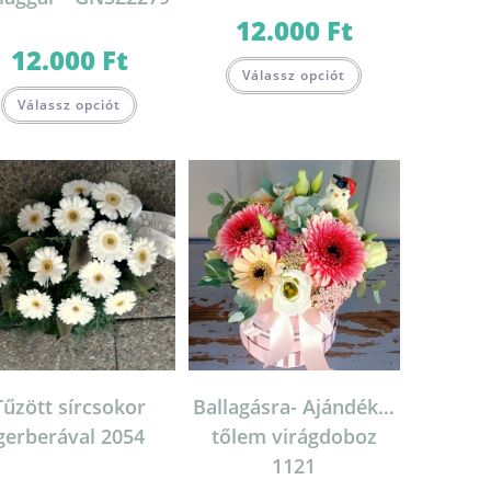
12.000
Ft
12.000
Ft
Válassz opciót
Válassz opciót
lon
k
Tűzött sírcsokor
Ballagásra- Ajándék…
gerberával 2054
tőlem virágdoboz
1121