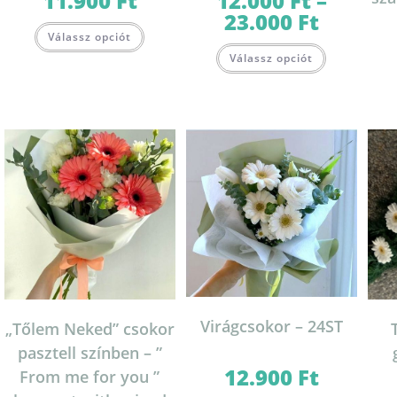
11.900
Ft
12.000
Ft
–
23.000
Ft
Ártartomány:
12.000 Ft
Válassz opciót
-
Ennek
23.000 Ft
Válassz opciót
a
terméknek
több
variációja
van.
A
változatok
a
termékolda
választható
ki
Virágcsokor – 24ST
„Tőlem Neked” csokor
pasztell színben – ”
12.900
Ft
From me for you ”