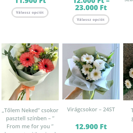
11.900
Ft
12.000
Ft
–
23.000
Ft
Ártartomány:
12.000 Ft
Válassz opciót
-
Ennek
23.000 Ft
Válassz opciót
a
terméknek
több
variációja
van.
A
változatok
a
termékolda
választható
ki
Virágcsokor – 24ST
„Tőlem Neked” csokor
pasztell színben – ”
12.900
Ft
From me for you ”