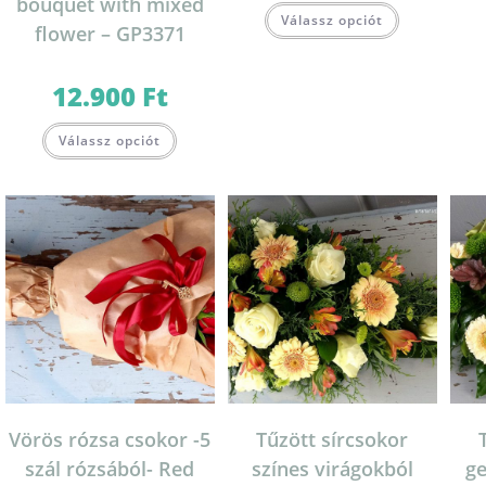
bouquet with mixed
Válassz opciót
flower – GP3371
12.900
Ft
Válassz opciót
Vörös rózsa csokor -5
Tűzött sírcsokor
szál rózsából- Red
színes virágokból
ge