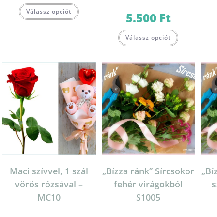
Válassz opciót
5.500
Ft
Válassz opciót
Maci szívvel, 1 szál
„Bízza ránk” Sírcsokor
„Bí
vörös rózsával –
fehér virágokból
s
MC10
S1005