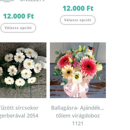
12.000
Ft
12.000
Ft
Válassz opciót
Válassz opciót
lon
k
Tűzött sírcsokor
Ballagásra- Ajándék…
gerberával 2054
tőlem virágdoboz
1121