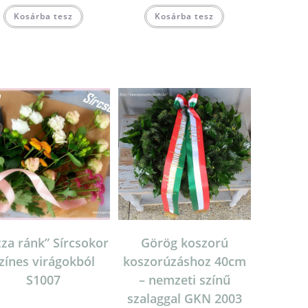
Kosárba tesz
Kosárba tesz
zza ránk” Sírcsokor
Görög koszorú
zínes virágokból
koszorúzáshoz 40cm
S1007
– nemzeti színű
szalaggal GKN 2003