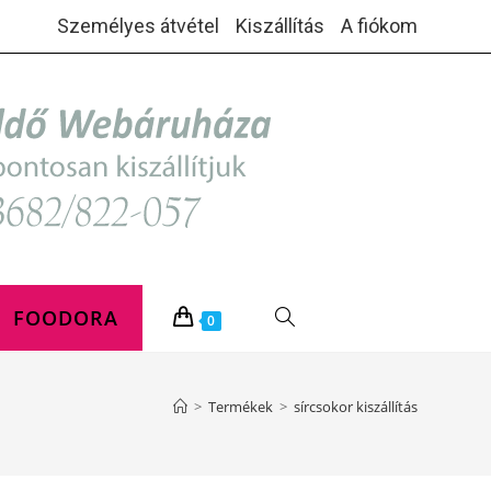
Személyes átvétel
Kiszállítás
A fiókom
FOODORA
TOGGLE
0
WEBSITE
>
Termékek
>
sírcsokor kiszállítás
SEARCH