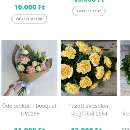
10.000
Ft
Kosárba tesz
Válassz opciót
Üde csokor – bouquet
Tűzött sírcsokor
-GV2295
szegfűből 2064
ko
sza