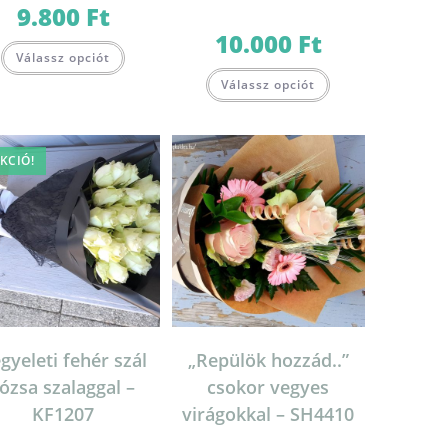
9.800
Ft
10.000
Ft
Válassz opciót
Válassz opciót
KCIÓ!
gyeleti fehér szál
„Repülök hozzád..”
ózsa szalaggal –
csokor vegyes
KF1207
virágokkal – SH4410