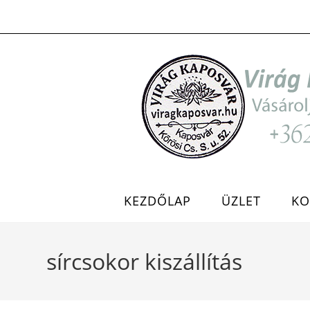
Skip
to
content
KEZDŐLAP
ÜZLET
KO
sírcsokor kiszállítás