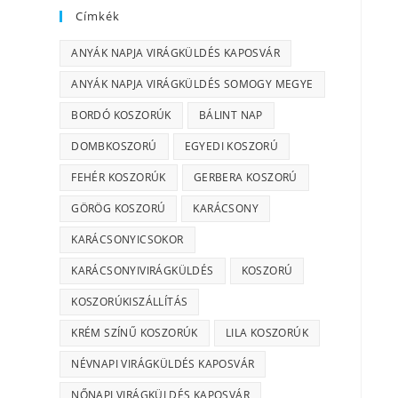
Címkék
ANYÁK NAPJA VIRÁGKÜLDÉS KAPOSVÁR
ANYÁK NAPJA VIRÁGKÜLDÉS SOMOGY MEGYE
BORDÓ KOSZORÚK
BÁLINT NAP
DOMBKOSZORÚ
EGYEDI KOSZORÚ
FEHÉR KOSZORÚK
GERBERA KOSZORÚ
GÖRÖG KOSZORÚ
KARÁCSONY
KARÁCSONYICSOKOR
KARÁCSONYIVIRÁGKÜLDÉS
KOSZORÚ
KOSZORÚKISZÁLLÍTÁS
KRÉM SZÍNŰ KOSZORÚK
LILA KOSZORÚK
NÉVNAPI VIRÁGKÜLDÉS KAPOSVÁR
NŐNAPI VIRÁGKÜLDÉS KAPOSVÁR