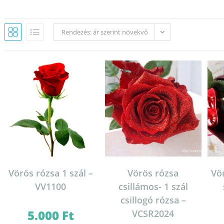
Rendezés: ár szerint növekvő
Vörös rózsa 1 szál –
Vörös rózsa
Vör
VV1100
csillámos- 1 szál
csillogó rózsa –
5.000
Ft
VCSR2024