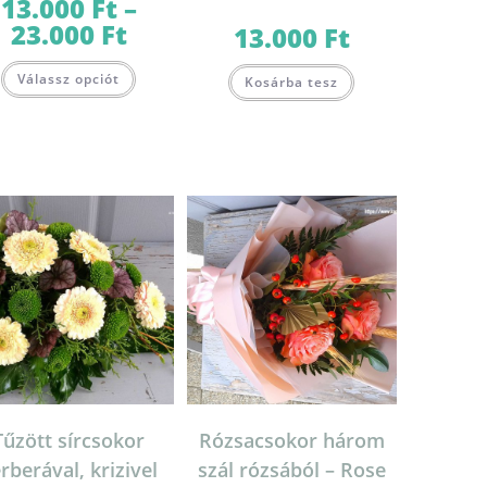
13.000
Ft
–
23.000
Ft
Ártartomány:
13.000
Ft
13.000 Ft
-
Ennek
23.000 Ft
Válassz opciót
a
Kosárba tesz
terméknek
több
variációja
van.
A
változatok
a
termékoldalon
választhatók
ki
Tűzött sírcsokor
Rózsacsokor három
rberával, krizivel
szál rózsából – Rose