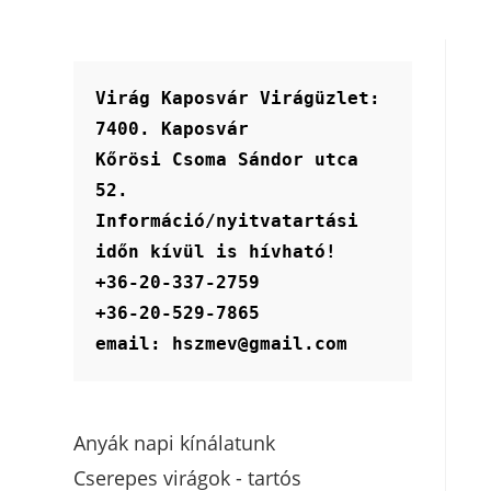
Virág Kaposvár Virágüzlet:
7400. Kaposvár
Kőrösi Csoma Sándor utca 
52.
Információ/nyitvatartási 
időn kívül is hívható!
+36-20-337-2759
+36-20-529-7865
email: hszmev@gmail.com
Anyák napi kínálatunk
Cserepes virágok - tartós