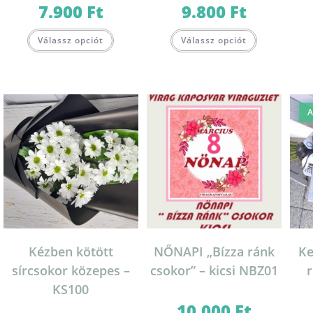
7.900
Ft
9.800
Ft
Válassz opciót
Válassz opciót
A
Kézben kötött
NŐNAPI „Bízza ránk
Ke
sírcsokor közepes –
csokor” – kicsi NBZ01
r
KS100
10.000
Ft