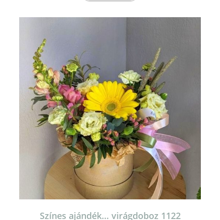
Színes ajándék… virágdoboz 1122