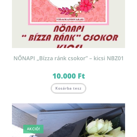
NŐNAPI „Bízza ránk csokor” – kicsi NBZ01
10.000
Ft
Kosárba tesz
AKCIÓ!