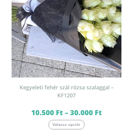
Kegyeleti fehér szál rózsa szalaggal –
KF1207
10.500
Ft
–
30.000
Ft
Ártartomány:
10.500 Ft
-
Ennek
30.000 Ft
Válassz opciót
a
terméknek