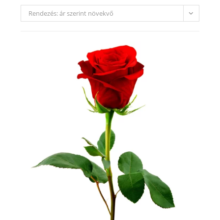
Rendezés: ár szerint növekvő