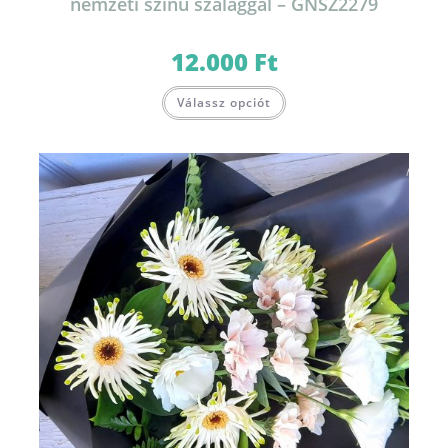
nemzeti színű szalaggal – GNSZ2279
12.000
Ft
Válassz opciót