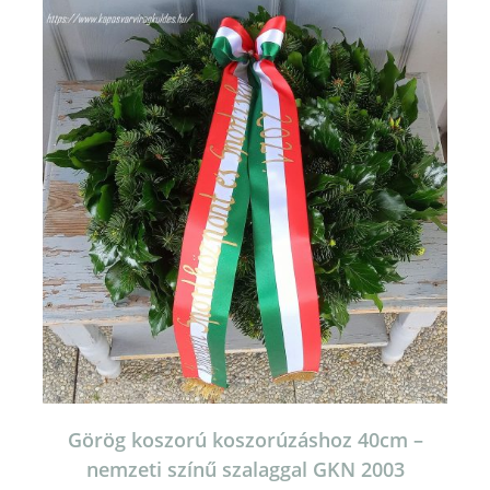
Görög koszorú koszorúzáshoz 40cm –
nemzeti színű szalaggal GKN 2003