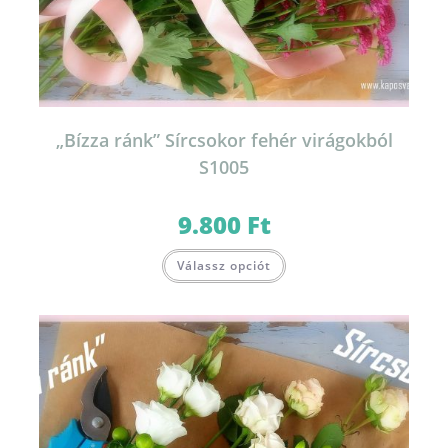
„Bízza ránk” Sírcsokor fehér virágokból
S1005
9.800
Ft
Válassz opciót