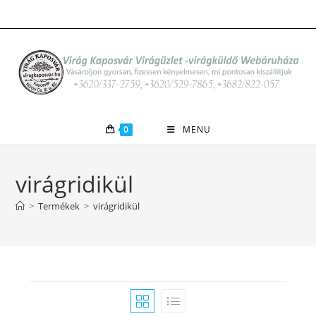
Skip
to
content
0
MENU
virágridikül
>
Termékek
>
virágridikül