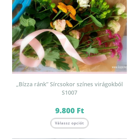
„Bízza ránk” Sírcsokor színes virágokból
S1007
9.800
Ft
Válassz opciót