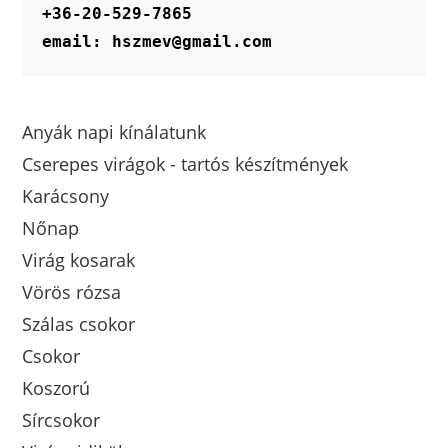
+36-20-529-7865
email: hszmev@gmail.com
Anyák napi kínálatunk
Cserepes virágok - tartós készítmények
Karácsony
Nőnap
Virág kosarak
Vörös rózsa
Szálas csokor
Csokor
Koszorú
Sírcsokor