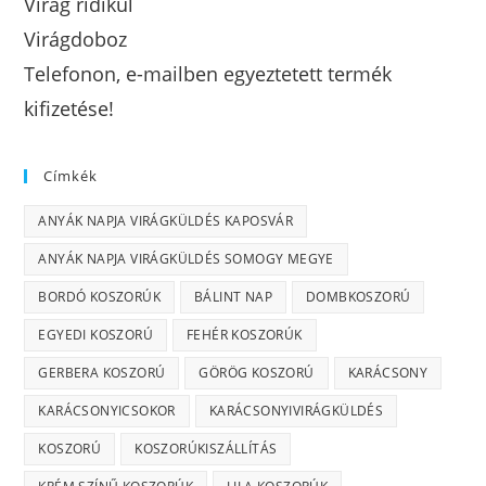
Virág ridikül
Virágdoboz
Telefonon, e-mailben egyeztetett termék
kifizetése!
Címkék
ANYÁK NAPJA VIRÁGKÜLDÉS KAPOSVÁR
ANYÁK NAPJA VIRÁGKÜLDÉS SOMOGY MEGYE
BORDÓ KOSZORÚK
BÁLINT NAP
DOMBKOSZORÚ
EGYEDI KOSZORÚ
FEHÉR KOSZORÚK
GERBERA KOSZORÚ
GÖRÖG KOSZORÚ
KARÁCSONY
KARÁCSONYICSOKOR
KARÁCSONYIVIRÁGKÜLDÉS
KOSZORÚ
KOSZORÚKISZÁLLÍTÁS