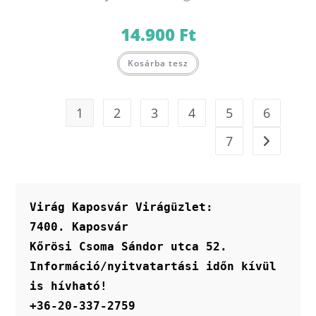
14.900
Ft
Kosárba tesz
1
2
3
4
5
6
7
Virág Kaposvár Virágüzlet:
7400. Kaposvár
Kőrösi Csoma Sándor utca 52.
Információ/nyitvatartási időn kívül 
is hívható!
+36-20-337-2759