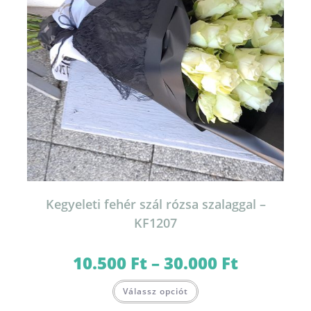
Kegyeleti fehér szál rózsa szalaggal –
KF1207
10.500
Ft
–
30.000
Ft
Ártartomány:
10.500 Ft
-
Ennek
30.000 Ft
Válassz opciót
a
terméknek