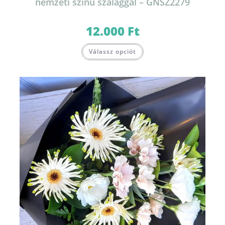
nemzeti színű szalaggal – GNSZ2279
12.000
Ft
Válassz opciót