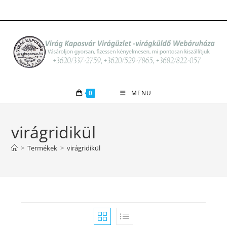
Skip
to
content
0
MENU
virágridikül
>
Termékek
>
virágridikül