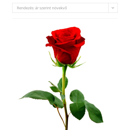
Rendezés: ár szerint növekvő