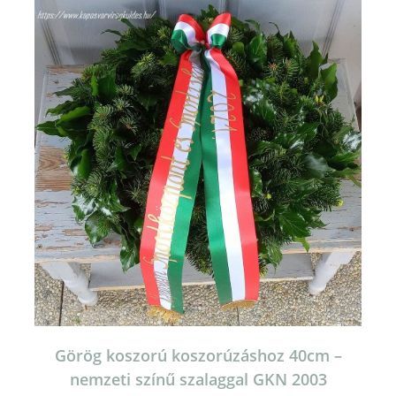
Görög koszorú koszorúzáshoz 40cm –
nemzeti színű szalaggal GKN 2003