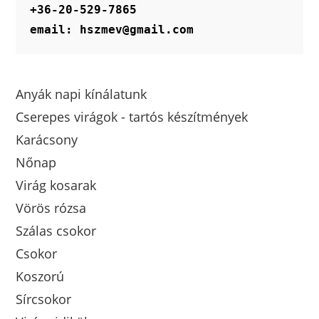
+36-20-529-7865
email: hszmev@gmail.com
Anyák napi kínálatunk
Cserepes virágok - tartós készítmények
Karácsony
Nőnap
Virág kosarak
Vörös rózsa
Szálas csokor
Csokor
Koszorú
Sírcsokor