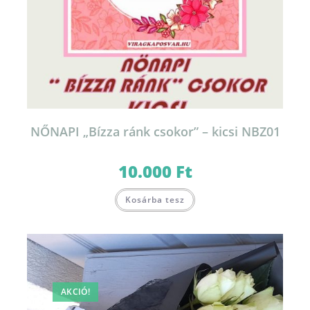
NŐNAPI „Bízza ránk csokor” – kicsi NBZ01
10.000
Ft
Kosárba tesz
AKCIÓ!