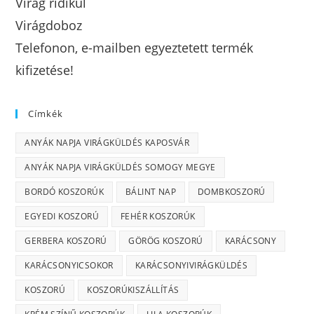
Virág ridikül
Virágdoboz
Telefonon, e-mailben egyeztetett termék
kifizetése!
Címkék
ANYÁK NAPJA VIRÁGKÜLDÉS KAPOSVÁR
ANYÁK NAPJA VIRÁGKÜLDÉS SOMOGY MEGYE
BORDÓ KOSZORÚK
BÁLINT NAP
DOMBKOSZORÚ
EGYEDI KOSZORÚ
FEHÉR KOSZORÚK
GERBERA KOSZORÚ
GÖRÖG KOSZORÚ
KARÁCSONY
KARÁCSONYICSOKOR
KARÁCSONYIVIRÁGKÜLDÉS
KOSZORÚ
KOSZORÚKISZÁLLÍTÁS