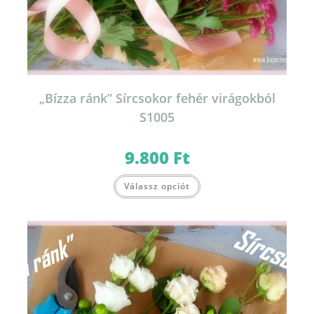
„Bízza ránk” Sírcsokor fehér virágokból
S1005
9.800
Ft
Válassz opciót