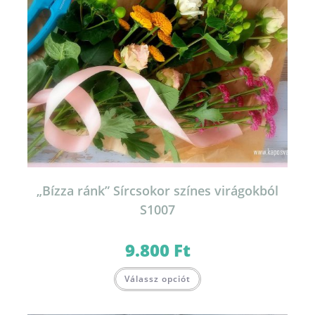
„Bízza ránk” Sírcsokor színes virágokból
S1007
9.800
Ft
Válassz opciót