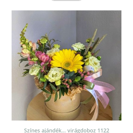
Színes ajándék… virágdoboz 1122