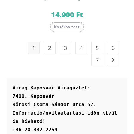
14.900
Ft
Kosárba tesz
1
2
3
4
5
6
7
Virág Kaposvár Virágüzlet:
7400. Kaposvár
Kőrösi Csoma Sándor utca 52.
Információ/nyitvatartási időn kívül 
is hívható!
+36-20-337-2759