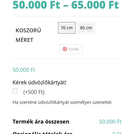
50.000
Ft
–
65.000
Ft
Ártart
50.000 
-
65.000 
70 cm
85 cm
KOSZORÚ
MÉRET
Törlés
50.000
Ft
Kérek üdvözlőkártyát!
(+500 Ft)
Ha szeretne üdvözlőkártyát személyes üzenettel.
Termék ára összesen
50.000 Ft
Opcionális tételek ára
0 Ft