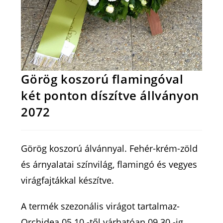
Görög koszorú flamingóval
két ponton díszítve állványon
2072
Görög koszorú álvánnyal. Fehér-krém-zöld
és árnyalatai színvilág, flamingó és vegyes
virágfajtákkal készítve.
A termék szezonális virágot tartalmaz-
Orchidea 05.10.-től várhatóan 09.30.-ig