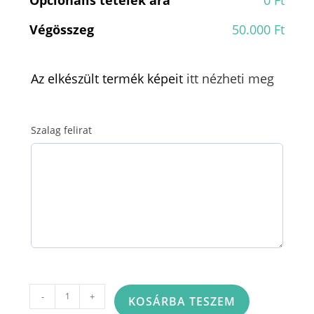
Végösszeg
50.000 Ft
Az elkészült termék képeit
itt nézheti meg
Szalag felirat
Görög
-
+
KOSÁRBA TESZEM
koszorú