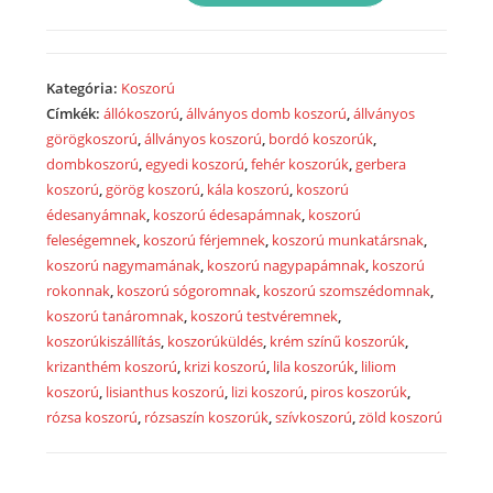
flamingóval
két
ponton
Kategória:
Koszorú
díszítve
Címkék:
állókoszorú
,
állványos domb koszorú
,
állványos
állványon
görögkoszorú
,
állványos koszorú
,
bordó koszorúk
,
2072
dombkoszorú
,
egyedi koszorú
,
fehér koszorúk
,
gerbera
mennyiség
koszorú
,
görög koszorú
,
kála koszorú
,
koszorú
édesanyámnak
,
koszorú édesapámnak
,
koszorú
feleségemnek
,
koszorú férjemnek
,
koszorú munkatársnak
,
koszorú nagymamának
,
koszorú nagypapámnak
,
koszorú
rokonnak
,
koszorú sógoromnak
,
koszorú szomszédomnak
,
koszorú tanáromnak
,
koszorú testvéremnek
,
koszorúkiszállítás
,
koszorúküldés
,
krém színű koszorúk
,
krizanthém koszorú
,
krizi koszorú
,
lila koszorúk
,
liliom
koszorú
,
lisianthus koszorú
,
lizi koszorú
,
piros koszorúk
,
rózsa koszorú
,
rózsaszín koszorúk
,
szívkoszorú
,
zöld koszorú