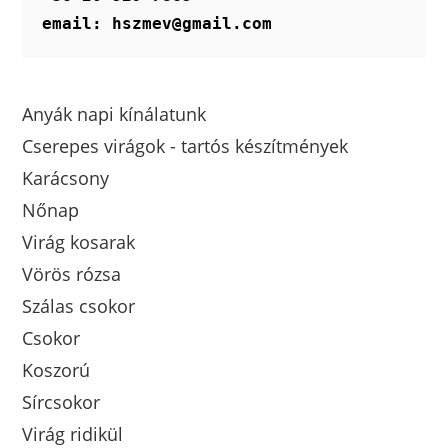
email: hszmev@gmail.com
Anyák napi kínálatunk
Cserepes virágok - tartós készítmények
Karácsony
Nőnap
Virág kosarak
Vörös rózsa
Szálas csokor
Csokor
Koszorú
Sírcsokor
Virág ridikül