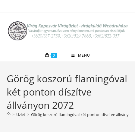
Skip
to
content
0
MENU
Görög koszorú flamingóval
két ponton díszítve
állványon 2072
>
Üzlet
>
Görög koszorú flamingóval két ponton díszítve állványon