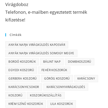
Virágdoboz
Telefonon, e-mailben egyeztetett termék
kifizetése!
Címkék
ANYÁK NAPJA VIRÁGKÜLDÉS KAPOSVÁR
ANYÁK NAPJA VIRÁGKÜLDÉS SOMOGY MEGYE
BORDÓ KOSZORÚK
BÁLINT NAP
DOMBKOSZORÚ
EGYEDI KOSZORÚ
FEHÉR KOSZORÚK
GERBERA KOSZORÚ
GÖRÖG KOSZORÚ
KARÁCSONY
KARÁCSONYICSOKOR
KARÁCSONYIVIRÁGKÜLDÉS
KOSZORÚ
KOSZORÚKISZÁLLÍTÁS
KRÉM SZÍNŰ KOSZORÚK
LILA KOSZORÚK