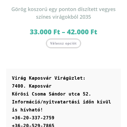
Görög koszorú egy ponton díszített vegyes
színes virágokból 2035
33.000
Ft
–
42.000
Ft
Ártartomány:
33.000 Ft
-
Ennek
42.000 Ft
Válassz opciót
a
terméknek
több
variációja
van.
A
változatok
a
termékoldalon
Virág Kaposvár Virágüzlet:
választhatók
ki
7400. Kaposvár
Kőrösi Csoma Sándor utca 52.
Információ/nyitvatartási időn kívül 
is hívható!
+36-20-337-2759
+36-20-529-7865