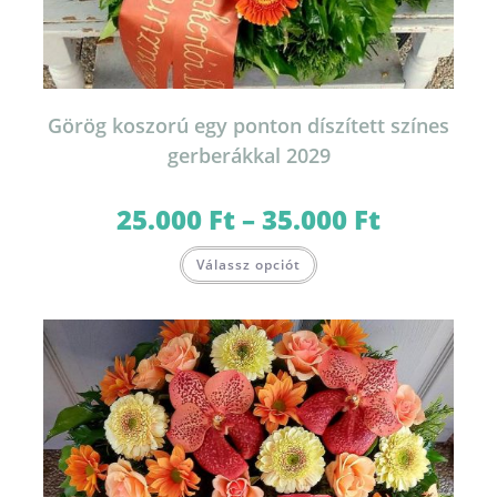
Görög koszorú egy ponton díszített színes
gerberákkal 2029
25.000
Ft
–
35.000
Ft
Ártartomány:
25.000 Ft
-
Ennek
35.000 Ft
Válassz opciót
a
terméknek
több
variációja
van.
A
változatok
a
termékoldalon
választhatók
ki