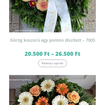
Görög koszorú egy ponton díszített – 7005
20.500
Ft
–
26.500
Ft
Ártartomány:
20.500 Ft
-
Ennek
26.500 Ft
Válassz opciót
a
terméknek
több
variációja
van.
A
változatok
a
termékoldalon
választhatók
ki