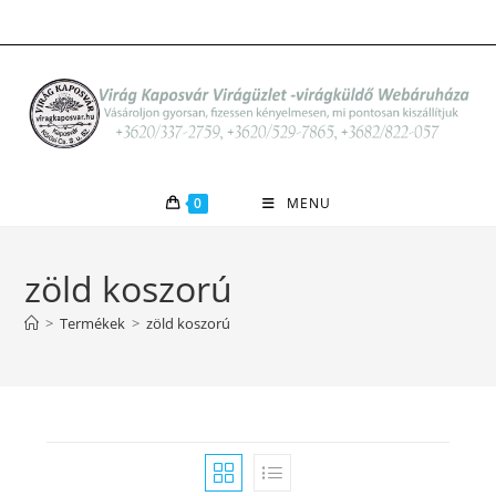
Skip
to
content
0
MENU
zöld koszorú
>
Termékek
>
zöld koszorú