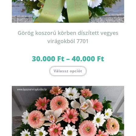
Görög koszorú körben díszített vegyes
virágokból 7701
30.000
Ft
–
40.000
Ft
Ártartomány:
30.000 Ft
-
Ennek
40.000 Ft
Válassz opciót
a
terméknek
több
variációja
van.
A
változatok
a
termékoldalon
választhatók
ki