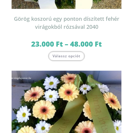
Görög koszorú egy ponton díszített fehér
virágokból rózsával 2040
23.000
Ft
–
48.000
Ft
Ártartomány:
23.000 Ft
-
Ennek
48.000 Ft
Válassz opciót
a
terméknek
több
variációja
van.
A
változatok
a
termékoldalon
választhatók
ki