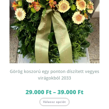
Görög koszorú egy ponton díszített vegyes
virágokból 2033
29.000
Ft
–
39.000
Ft
Ártartomány:
29.000 Ft
-
Ennek
39.000 Ft
Válassz opciót
a
terméknek