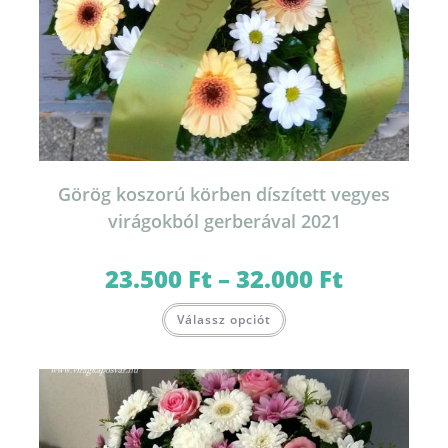
Görög koszorú körben díszített vegyes
virágokból gerberával 2021
23.500
Ft
–
32.000
Ft
Ártartomány:
23.500 Ft
-
Ennek
32.000 Ft
Válassz opciót
a
terméknek
több
variációja
van.
A
változatok
a
termékoldalon