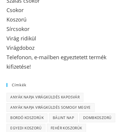
Szálas csokor
Csokor
Koszorú
Sírcsokor
Virág ridikül
Virágdoboz
Telefonon, e-mailben egyeztetett termék
kifizetése!
Címkék
ANYÁK NAPJA VIRÁGKÜLDÉS KAPOSVÁR
ANYÁK NAPJA VIRÁGKÜLDÉS SOMOGY MEGYE
BORDÓ KOSZORÚK
BÁLINT NAP
DOMBKOSZORÚ
EGYEDI KOSZORÚ
FEHÉR KOSZORÚK