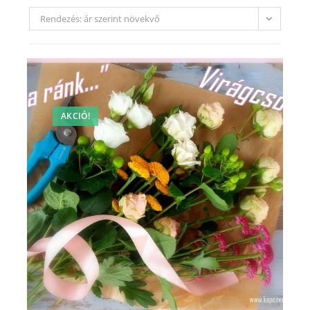
Rendezés: ár szerint növekvő
AKCIÓ!