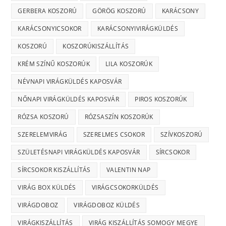
GERBERA KOSZORÚ
GÖRÖG KOSZORÚ
KARÁCSONY
KARÁCSONYICSOKOR
KARÁCSONYIVIRÁGKÜLDÉS
KOSZORÚ
KOSZORÚKISZÁLLÍTÁS
KRÉM SZÍNŰ KOSZORÚK
LILA KOSZORÚK
NÉVNAPI VIRÁGKÜLDÉS KAPOSVÁR
NŐNAPI VIRÁGKÜLDÉS KAPOSVÁR
PIROS KOSZORÚK
RÓZSA KOSZORÚ
RÓZSASZÍN KOSZORÚK
SZERELEMVIRÁG
SZERELMES CSOKOR
SZÍVKOSZORÚ
SZÜLETÉSNAPI VIRÁGKÜLDÉS KAPOSVÁR
SÍRCSOKOR
SÍRCSOKOR KISZÁLLÍTÁS
VALENTIN NAP
VIRÁG BOX KÜLDÉS
VIRÁGCSOKORKÜLDÉS
VIRÁGDOBOZ
VIRÁGDOBOZ KÜLDÉS
VIRÁGKISZÁLLÍTÁS
VIRÁG KISZÁLLÍTÁS SOMOGY MEGYE