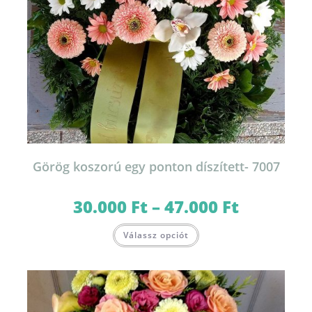
Görög koszorú egy ponton díszített- 7007
30.000
Ft
–
47.000
Ft
Ártartomány:
30.000 Ft
-
Ennek
47.000 Ft
Válassz opciót
a
terméknek
több
variációja
van.
A
változatok
a