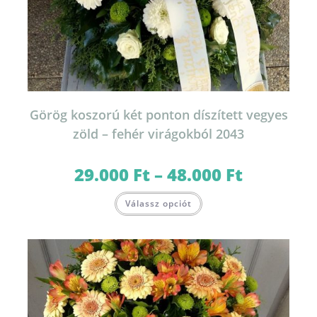
Görög koszorú két ponton díszített vegyes
zöld – fehér virágokból 2043
29.000
Ft
–
48.000
Ft
Ártartomány:
29.000 Ft
-
Ennek
48.000 Ft
Válassz opciót
a
terméknek
több
variációja
van.
A
változatok
a
termékoldalon
választhatók
ki