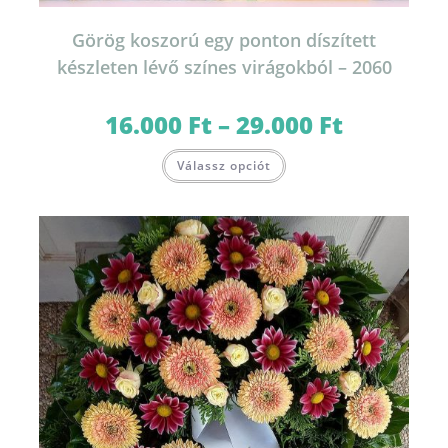
Görög koszorú egy ponton díszített
készleten lévő színes virágokból – 2060
16.000
Ft
–
29.000
Ft
Ártartomány:
16.000 Ft
-
Ennek
29.000 Ft
Válassz opciót
a
terméknek
több
variációja
van.
A
változatok
a
termékoldalon
választhatók
ki