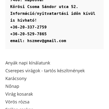
Kőrösi Csoma Sándor utca 52.
Információ/nyitvatartási időn kívül 
is hívható!
+36-20-337-2759
+36-20-529-7865
email: hszmev@gmail.com
Anyák napi kínálatunk
Cserepes virágok - tartós készítmények
Karácsony
Nőnap
Virág kosarak
Vörös rózsa