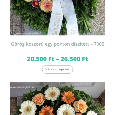
Görög koszorú egy ponton díszített – 7005
20.500
Ft
–
26.500
Ft
Ártartomány:
20.500 Ft
-
Ennek
26.500 Ft
Válassz opciót
a
terméknek
több
variációja
van.
A
változatok
a
termékoldalon
választhatók
ki