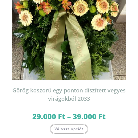
Görög koszorú egy ponton díszített vegyes
virágokból 2033
29.000
Ft
–
39.000
Ft
Ártartomány:
29.000 Ft
-
Ennek
39.000 Ft
Válassz opciót
a
terméknek