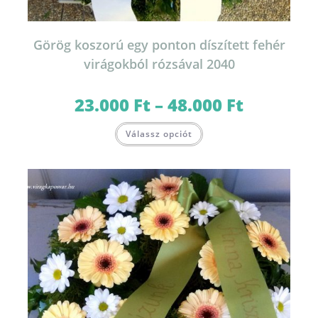
Görög koszorú egy ponton díszített fehér
virágokból rózsával 2040
23.000
Ft
–
48.000
Ft
Ártartomány:
23.000 Ft
-
Ennek
48.000 Ft
Válassz opciót
a
terméknek
több
variációja
van.
A
változatok
a
termékoldalon
választhatók
ki