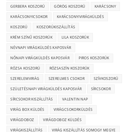
GERBERA KOSZORÚ
GÖRÖG KOSZORÚ
KARÁCSONY
KARÁCSONYICSOKOR
KARÁCSONYIVIRÁGKÜLDÉS
KOSZORÚ
KOSZORÚKISZÁLLÍTÁS
KRÉM SZÍNŰ KOSZORÚK
LILA KOSZORÚK
NÉVNAPI VIRÁGKÜLDÉS KAPOSVÁR
NŐNAPI VIRÁGKÜLDÉS KAPOSVÁR
PIROS KOSZORÚK
RÓZSA KOSZORÚ
RÓZSASZÍN KOSZORÚK
SZERELEMVIRÁG
SZERELMES CSOKOR
SZÍVKOSZORÚ
SZÜLETÉSNAPI VIRÁGKÜLDÉS KAPOSVÁR
SÍRCSOKOR
SÍRCSOKOR KISZÁLLÍTÁS
VALENTIN NAP
VIRÁG BOX KÜLDÉS
VIRÁGCSOKORKÜLDÉS
VIRÁGDOBOZ
VIRÁGDOBOZ KÜLDÉS
VIRÁGKISZÁLLÍTÁS
VIRÁG KISZÁLLÍTÁS SOMOGY MEGYE