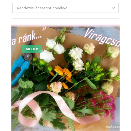
Rendezés: ár szerint növekvő
AKCIÓ!