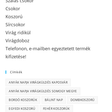
Szálas csokor
Csokor
Koszorú
Sírcsokor
Virág ridikül
Virágdoboz
Telefonon, e-mailben egyeztetett termék
kifizetése!
Címkék
ANYÁK NAPJA VIRÁGKÜLDÉS KAPOSVÁR
ANYÁK NAPJA VIRÁGKÜLDÉS SOMOGY MEGYE
BORDÓ KOSZORÚK
BÁLINT NAP
DOMBKOSZORÚ
EGYEDI KOSZORÚ
FEHÉR KOSZORÚK