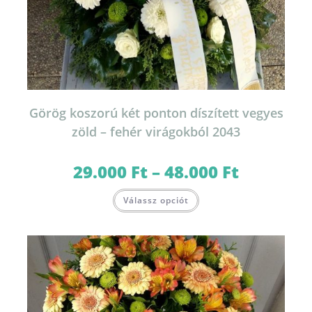
Görög koszorú két ponton díszített vegyes
zöld – fehér virágokból 2043
29.000
Ft
–
48.000
Ft
Ártartomány:
29.000 Ft
-
Ennek
48.000 Ft
Válassz opciót
a
terméknek
több
variációja
van.
A
változatok
a
termékoldalon
választhatók
ki