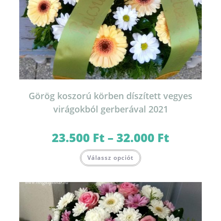
Görög koszorú körben díszített vegyes
virágokból gerberával 2021
23.500
Ft
–
32.000
Ft
Ártartomány:
23.500 Ft
-
Ennek
32.000 Ft
Válassz opciót
a
terméknek
több
variációja
van.
A
változatok
a
termékoldalon