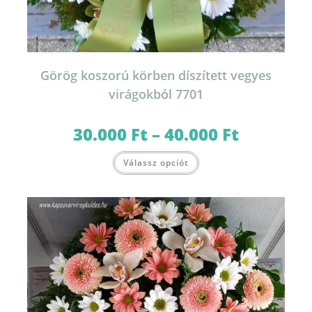
Görög koszorú körben díszített vegyes
virágokból 7701
30.000
Ft
–
40.000
Ft
Ártartomány:
30.000 Ft
-
Ennek
40.000 Ft
Válassz opciót
a
terméknek
több
variációja
van.
A
változatok
a
termékoldalon
választhatók
ki