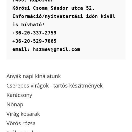
Kőrösi Csoma Sándor utca 52.
Információ/nyitvatartási időn kívül 
is hívható!
+36-20-337-2759
+36-20-529-7865
email: hszmev@gmail.com
Anyák napi kínálatunk
Cserepes virágok - tartós készítmények
Karácsony
Nőnap
Virág kosarak
Vörös rózsa