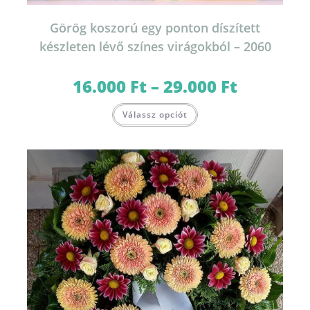
Görög koszorú egy ponton díszített
készleten lévő színes virágokból – 2060
16.000
Ft
–
29.000
Ft
Ártartomány:
16.000 Ft
-
Ennek
29.000 Ft
Válassz opciót
a
terméknek
több
variációja
van.
A
változatok
a
termékoldalon
választhatók
ki