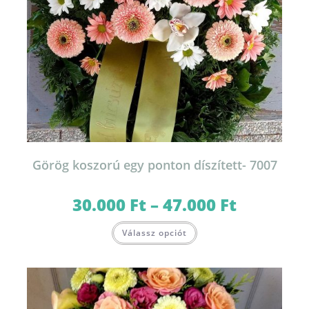
Görög koszorú egy ponton díszített- 7007
30.000
Ft
–
47.000
Ft
Ártartomány:
30.000 Ft
-
Ennek
47.000 Ft
Válassz opciót
a
terméknek
több
variációja
van.
A
változatok
a