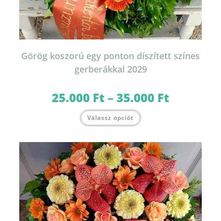
Görög koszorú egy ponton díszített színes
gerberákkal 2029
25.000
Ft
–
35.000
Ft
Ártartomány:
25.000 Ft
-
Ennek
35.000 Ft
Válassz opciót
a
terméknek
több
variációja
van.
A
változatok
a
termékoldalon
választhatók
ki