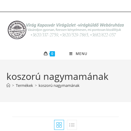
Skip
to
content
0
MENU
koszorú nagymamának
>
Termékek
>
koszorú nagymamának