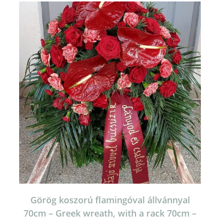
Görög koszorú flamingóval állvánnyal
70cm – Greek wreath, with a rack 70cm –