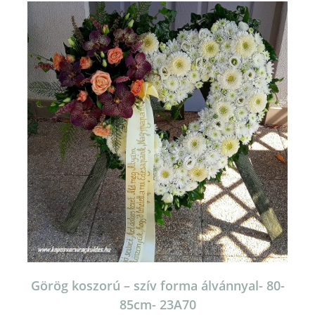
Görög koszorú – szív forma álvánnyal- 80-
85cm- 23A70