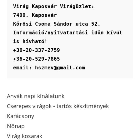
Virág Kaposvár Virágüzlet:
7400. Kaposvár
Kőrösi Csoma Sándor utca 52.
Információ/nyitvatartási időn kívül 
is hívható!
+36-20-337-2759
+36-20-529-7865
email: hszmev@gmail.com
Anyák napi kínálatunk
Cserepes virágok - tartós készítmények
Karácsony
Nőnap
Virág kosarak