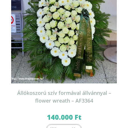
Állókoszorú szív formával állvánnyal –
flower wreath – AF3364
140.000
Ft