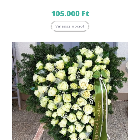
105.000
Ft
Válassz opciót