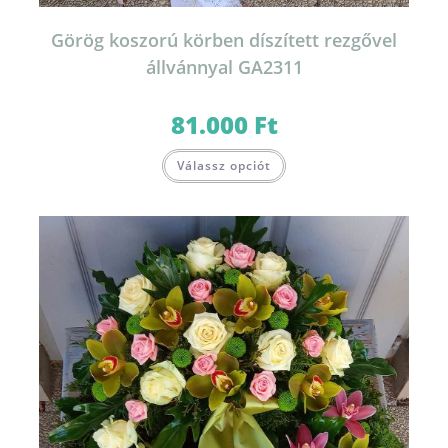
Görög koszorú körben díszített rezgővel
állvánnyal GA2311
81.000
Ft
Válassz opciót