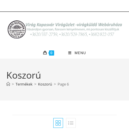
Skip
to
content
0
MENU
Koszorú
>
Termékek
>
Koszorú
>
Page 6