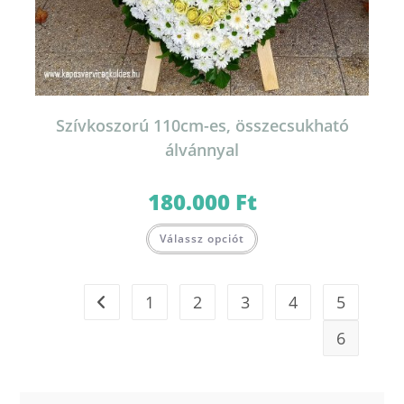
Szívkoszorú 110cm-es, összecsukható
álvánnyal
180.000
Ft
Válassz opciót
1
2
3
4
5
6