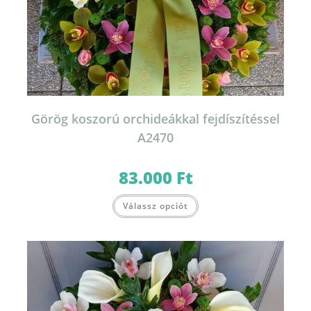
Görög koszorú orchideákkal fejdíszítéssel
A2470
83.000
Ft
Válassz opciót