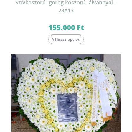
Szívkoszorú- görög koszorú- álvánnyal –
23A13
155.000
Ft
Válassz opciót