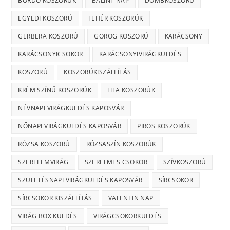
BORDÓ KOSZORÚK
BÁLINT NAP
DOMBKOSZORÚ
EGYEDI KOSZORÚ
FEHÉR KOSZORÚK
GERBERA KOSZORÚ
GÖRÖG KOSZORÚ
KARÁCSONY
KARÁCSONYICSOKOR
KARÁCSONYIVIRÁGKÜLDÉS
KOSZORÚ
KOSZORÚKISZÁLLÍTÁS
KRÉM SZÍNŰ KOSZORÚK
LILA KOSZORÚK
NÉVNAPI VIRÁGKÜLDÉS KAPOSVÁR
NŐNAPI VIRÁGKÜLDÉS KAPOSVÁR
PIROS KOSZORÚK
RÓZSA KOSZORÚ
RÓZSASZÍN KOSZORÚK
SZERELEMVIRÁG
SZERELMES CSOKOR
SZÍVKOSZORÚ
SZÜLETÉSNAPI VIRÁGKÜLDÉS KAPOSVÁR
SÍRCSOKOR
SÍRCSOKOR KISZÁLLÍTÁS
VALENTIN NAP
VIRÁG BOX KÜLDÉS
VIRÁGCSOKORKÜLDÉS