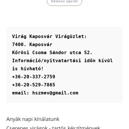
Válassz opciót
Virág Kaposvár Virágüzlet:
7400. Kaposvár
Kőrösi Csoma Sándor utca 52.
Információ/nyitvatartási időn kívül 
is hívható!
+36-20-337-2759
+36-20-529-7865
email: hszmev@gmail.com
Anyák napi kínálatunk
Cserepes virágok - tartós készítmények