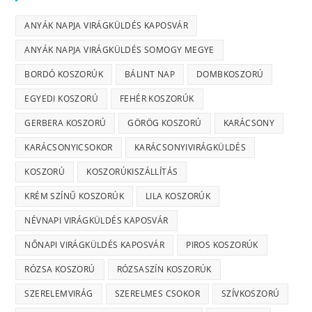
ANYÁK NAPJA VIRÁGKÜLDÉS KAPOSVÁR
ANYÁK NAPJA VIRÁGKÜLDÉS SOMOGY MEGYE
BORDÓ KOSZORÚK
BÁLINT NAP
DOMBKOSZORÚ
EGYEDI KOSZORÚ
FEHÉR KOSZORÚK
GERBERA KOSZORÚ
GÖRÖG KOSZORÚ
KARÁCSONY
KARÁCSONYICSOKOR
KARÁCSONYIVIRÁGKÜLDÉS
KOSZORÚ
KOSZORÚKISZÁLLÍTÁS
KRÉM SZÍNŰ KOSZORÚK
LILA KOSZORÚK
NÉVNAPI VIRÁGKÜLDÉS KAPOSVÁR
NŐNAPI VIRÁGKÜLDÉS KAPOSVÁR
PIROS KOSZORÚK
RÓZSA KOSZORÚ
RÓZSASZÍN KOSZORÚK
SZERELEMVIRÁG
SZERELMES CSOKOR
SZÍVKOSZORÚ