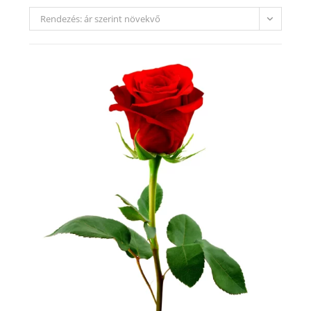
Rendezés: ár szerint növekvő