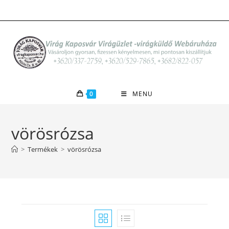
Skip
to
content
0
MENU
vörösrózsa
>
Termékek
>
vörösrózsa