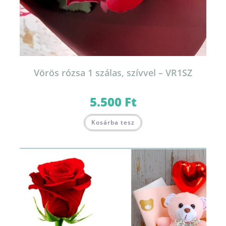
Vörös rózsa 1 szálas, szívvel – VR1SZ
5.500
Ft
Kosárba tesz