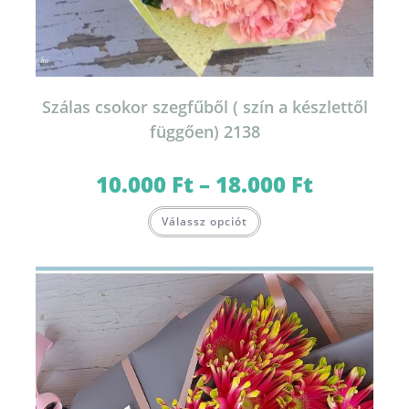
Szálas csokor szegfűből ( szín a készlettől
függően) 2138
10.000
Ft
–
18.000
Ft
Ártartomány:
10.000 Ft
-
Ennek
18.000 Ft
Válassz opciót
a
terméknek
több
variációja
van.
A
változatok
a
termékoldalon
választhatók
ki