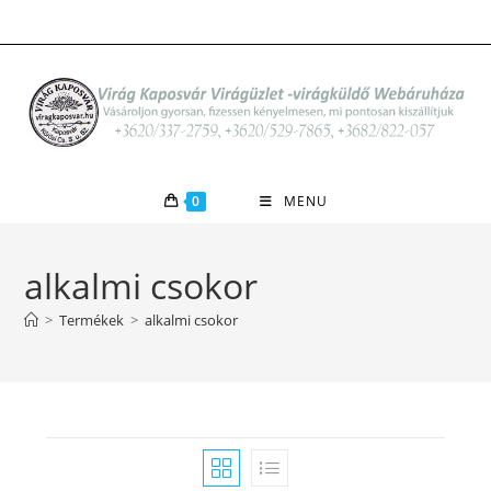
Skip
to
content
0
MENU
alkalmi csokor
>
Termékek
>
alkalmi csokor