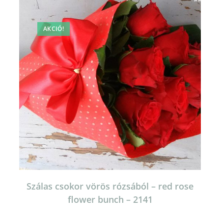
változatok
a
termékoldalon
választhatók
AKCIÓ!
ki
Szálas csokor vörös rózsából – red rose
flower bunch – 2141