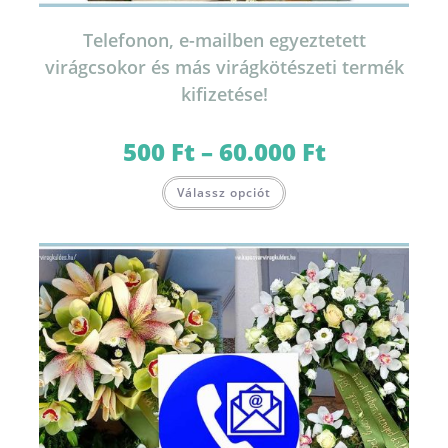
Telefonon, e-mailben egyeztetett
virágcsokor és más virágkötészeti termék
kifizetése!
500
Ft
–
60.000
Ft
Ártartomány:
500 Ft
-
Ennek
60.000 Ft
Válassz opciót
a
terméknek
több
variációja
van.
A
változatok
a
termékoldalon
választhatók
ki