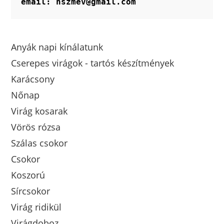
email: hszmev@gmail.com
Anyák napi kínálatunk
Cserepes virágok - tartós készítmények
Karácsony
Nőnap
Virág kosarak
Vörös rózsa
Szálas csokor
Csokor
Koszorú
Sírcsokor
Virág ridikül
Virágdoboz