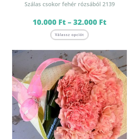
Szálas csokor fehér rózsából 2139
10.000
Ft
–
32.000
Ft
Ártartomány:
10.000 Ft
-
Ennek
32.000 Ft
Válassz opciót
a
terméknek
több
variációja
van.
A
változatok
a
termékoldalon
választhatók
ki