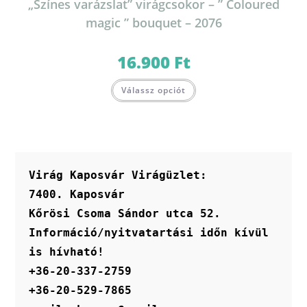
„Színes varázslat” virágcsokor – ” Coloured
magic ” bouquet – 2076
16.900
Ft
Ennek
Válassz opciót
a
terméknek
több
variációja
van.
A
változatok
a
termékoldalon
Virág Kaposvár Virágüzlet:
választhatók
ki
7400. Kaposvár
Kőrösi Csoma Sándor utca 52.
Információ/nyitvatartási időn kívül 
is hívható!
+36-20-337-2759
+36-20-529-7865