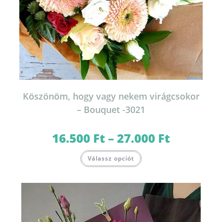
Köszönöm, hogy vagy nekem virágcsokor
– Bouquet -3021
16.500
Ft
–
27.000
Ft
Ártartomány:
16.500 Ft
-
Ennek
27.000 Ft
Válassz opciót
a
terméknek
több
variációja
van.
A
változatok
a
termékoldalon