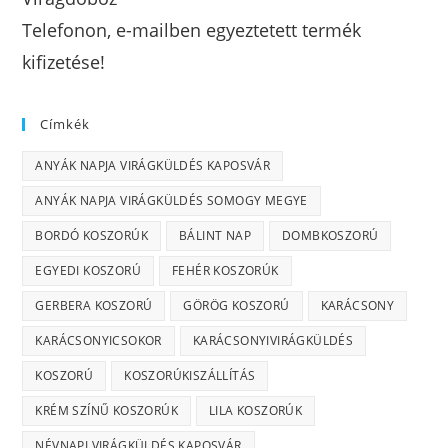
Telefonon, e-mailben egyeztetett termék
kifizetése!
Címkék
ANYÁK NAPJA VIRÁGKÜLDÉS KAPOSVÁR
ANYÁK NAPJA VIRÁGKÜLDÉS SOMOGY MEGYE
BORDÓ KOSZORÚK
BÁLINT NAP
DOMBKOSZORÚ
EGYEDI KOSZORÚ
FEHÉR KOSZORÚK
GERBERA KOSZORÚ
GÖRÖG KOSZORÚ
KARÁCSONY
KARÁCSONYICSOKOR
KARÁCSONYIVIRÁGKÜLDÉS
KOSZORÚ
KOSZORÚKISZÁLLÍTÁS
KRÉM SZÍNŰ KOSZORÚK
LILA KOSZORÚK
NÉVNAPI VIRÁGKÜLDÉS KAPOSVÁR