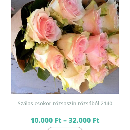
a
termékoldalon
választhatók
ki
Szálas csokor rózsaszín rózsából 2140
10.000
Ft
–
32.000
Ft
Ártartomány:
10.000 Ft
-
Ennek