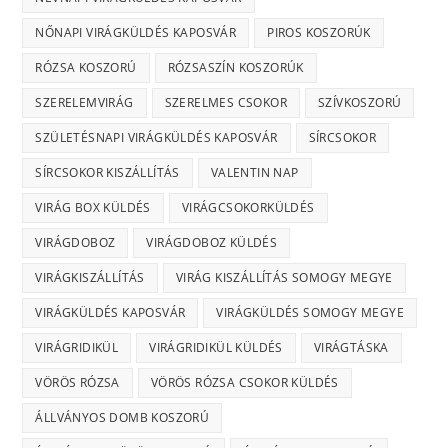
NŐNAPI VIRÁGKÜLDÉS KAPOSVÁR
PIROS KOSZORÚK
RÓZSA KOSZORÚ
RÓZSASZÍN KOSZORÚK
SZERELEMVIRÁG
SZERELMES CSOKOR
SZÍVKOSZORÚ
SZÜLETÉSNAPI VIRÁGKÜLDÉS KAPOSVÁR
SÍRCSOKOR
SÍRCSOKOR KISZÁLLÍTÁS
VALENTIN NAP
VIRÁG BOX KÜLDÉS
VIRÁGCSOKORKÜLDÉS
VIRÁGDOBOZ
VIRÁGDOBOZ KÜLDÉS
VIRÁGKISZÁLLÍTÁS
VIRÁG KISZÁLLÍTÁS SOMOGY MEGYE
VIRÁGKÜLDÉS KAPOSVÁR
VIRÁGKÜLDÉS SOMOGY MEGYE
VIRÁGRIDIKÜL
VIRÁGRIDIKÜL KÜLDÉS
VIRÁGTÁSKA
VÖRÖS RÓZSA
VÖRÖS RÓZSA CSOKOR KÜLDÉS
ÁLLVÁNYOS DOMB KOSZORÚ