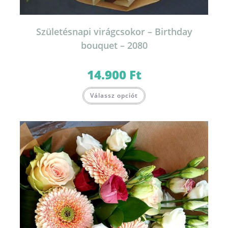
Születésnapi virágcsokor – Birthday
bouquet – 2080
14.900
Ft
Ennek
Válassz opciót
a
terméknek
több
variációja
van.
A
változatok
a
termékoldalon
választhatók
ki