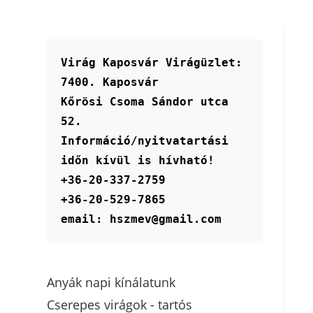
Virág Kaposvár Virágüzlet:
7400. Kaposvár
Kőrösi Csoma Sándor utca 
52.
Információ/nyitvatartási 
időn kívül is hívható!
+36-20-337-2759
+36-20-529-7865
email: hszmev@gmail.com
Anyák napi kínálatunk
Cserepes virágok - tartós