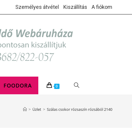
Személyes átvétel
Kiszállítás
A fiókom
FOODORA
TOGGLE
0
WEBSITE
>
Üzlet
>
Szálas csokor rózsaszín rózsából 2140
SEARCH