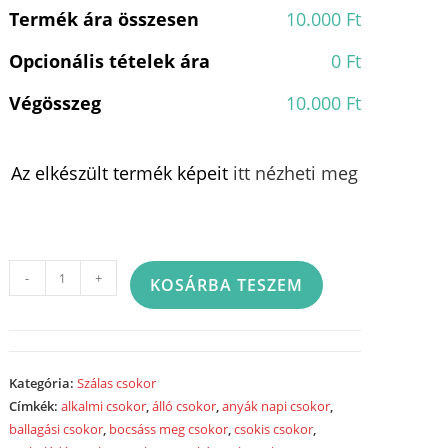
Termék ára összesen
10.000 Ft
Opcionális tételek ára
0 Ft
Végösszeg
10.000 Ft
Az elkészült termék képeit
itt nézheti meg
Szálas
-
+
KOSÁRBA TESZEM
csokor
rózsaszín
rózsából
2140
Kategória:
Szálas csokor
mennyiség
Címkék:
alkalmi csokor
,
álló csokor
,
anyák napi csokor
,
ballagási csokor
,
bocsáss meg csokor
,
csokis csokor
,