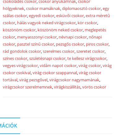
csokoládés csokor
,
csokor anyukámnak
,
csokor
hölgyeknek
,
csokor mamáknak
,
diplomaosztó csokor
,
egy
szálas csokor
,
egyedi csokor
,
esküvői csokor
,
extra méretű
csokor
,
hálás vagyok neked virágcsokor
,
kör csokor
,
köszönöm csokor
,
köszönöm neked csokor
,
meglepetés
csokor
,
menyasszonyi csokor
,
névnapi csokor
,
nőnapi
csokor
,
pasztel színű csokor
,
pezsgős csokor
,
piros csokor
,
rád gondolok csokor
,
szerelmes csokor
,
szeretet csokor
,
színes csokor
,
születésnapi csokor
,
te kellesz virágcsokor
,
vegyes virágcsokor
,
vidám napot csokor
,
virág csokor
,
virág
csokor csokival
,
virág csokor szappannal
,
virág csokor
tortával
,
virág pezsgővel
,
virágcsokor nagymamának
,
virágcsokor szerelmemnek
,
virágkiszállítás
,
vörös csokor
MÁCIÓK