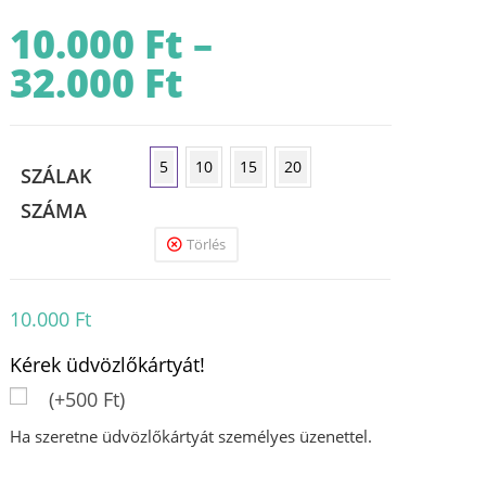
10.000
Ft
–
32.000
Ft
Ártartomány:
10.000 Ft
-
32.000 Ft
5
10
15
20
SZÁLAK
SZÁMA
Törlés
10.000
Ft
Kérek üdvözlőkártyát!
(+500 Ft)
Ha szeretne üdvözlőkártyát személyes üzenettel.