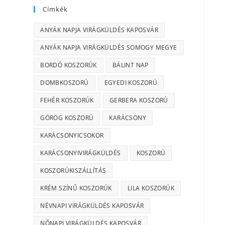
Címkék
ANYÁK NAPJA VIRÁGKÜLDÉS KAPOSVÁR
ANYÁK NAPJA VIRÁGKÜLDÉS SOMOGY MEGYE
BORDÓ KOSZORÚK
BÁLINT NAP
DOMBKOSZORÚ
EGYEDI KOSZORÚ
FEHÉR KOSZORÚK
GERBERA KOSZORÚ
GÖRÖG KOSZORÚ
KARÁCSONY
KARÁCSONYICSOKOR
KARÁCSONYIVIRÁGKÜLDÉS
KOSZORÚ
KOSZORÚKISZÁLLÍTÁS
KRÉM SZÍNŰ KOSZORÚK
LILA KOSZORÚK
NÉVNAPI VIRÁGKÜLDÉS KAPOSVÁR
NŐNAPI VIRÁGKÜLDÉS KAPOSVÁR