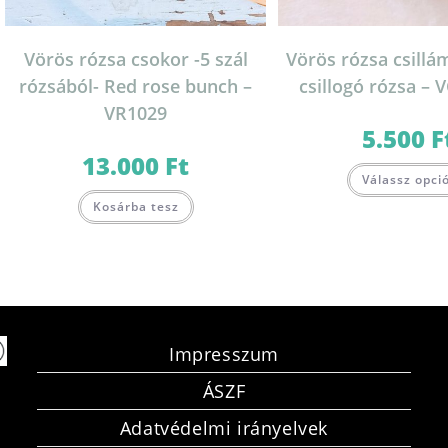
Vörös rózsa csokor -5 szál
Vörös rózsa csillám
rózsából- Red rose bunch –
csillogó rózsa –
VR1029
5.500
F
13.000
Ft
Válassz opci
Kosárba tesz
Impresszum
ÁSZF
Adatvédelmi irányelvek