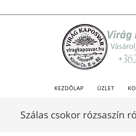
Skip
to
content
KEZDŐLAP
ÜZLET
KO
Szálas csokor rózsaszín r