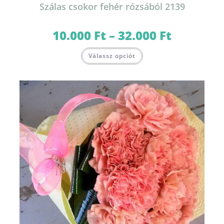
Szálas csokor fehér rózsából 2139
10.000
Ft
–
32.000
Ft
Ártartomány:
10.000 Ft
-
Ennek
32.000 Ft
Válassz opciót
a
terméknek
több
variációja
van.
A
változatok
a
termékoldalon
választhatók
ki