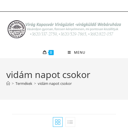
Skip
to
content
0
MENU
vidám napot csokor
>
Termékek
>
vidám napot csokor