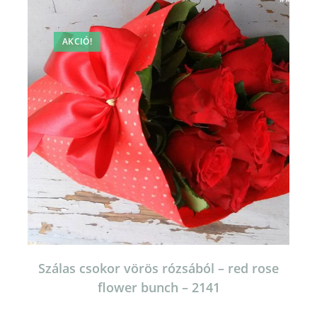
változatok
a
termékoldalon
választhatók
AKCIÓ!
ki
Szálas csokor vörös rózsából – red rose
flower bunch – 2141