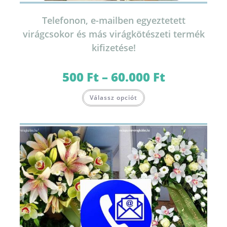
Telefonon, e-mailben egyeztetett
virágcsokor és más virágkötészeti termék
kifizetése!
500
Ft
–
60.000
Ft
Ártartomány:
500 Ft
-
Ennek
60.000 Ft
Válassz opciót
a
terméknek
több
variációja
van.
A
változatok
a
termékoldalon
választhatók
ki