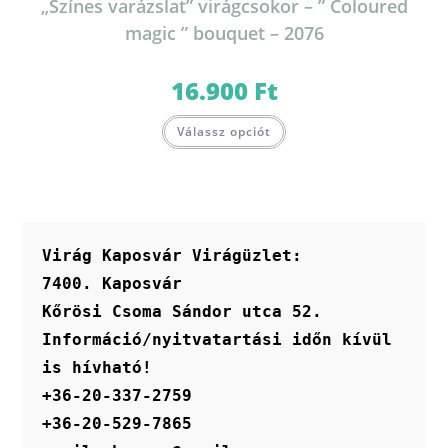
„Színes varázslat” virágcsokor – ” Coloured
magic ” bouquet – 2076
16.900
Ft
Ennek
Válassz opciót
a
terméknek
több
variációja
van.
A
változatok
a
termékoldalon
Virág Kaposvár Virágüzlet:
választhatók
ki
7400. Kaposvár
Kőrösi Csoma Sándor utca 52.
Információ/nyitvatartási időn kívül 
is hívható!
+36-20-337-2759
+36-20-529-7865