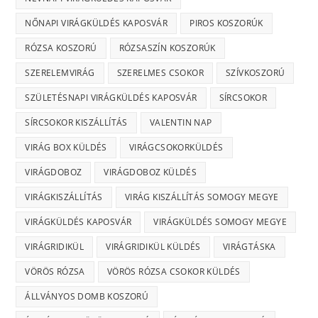
NŐNAPI VIRÁGKÜLDÉS KAPOSVÁR
PIROS KOSZORÚK
RÓZSA KOSZORÚ
RÓZSASZÍN KOSZORÚK
SZERELEMVIRÁG
SZERELMES CSOKOR
SZÍVKOSZORÚ
SZÜLETÉSNAPI VIRÁGKÜLDÉS KAPOSVÁR
SÍRCSOKOR
SÍRCSOKOR KISZÁLLÍTÁS
VALENTIN NAP
VIRÁG BOX KÜLDÉS
VIRÁGCSOKORKÜLDÉS
VIRÁGDOBOZ
VIRÁGDOBOZ KÜLDÉS
VIRÁGKISZÁLLÍTÁS
VIRÁG KISZÁLLÍTÁS SOMOGY MEGYE
VIRÁGKÜLDÉS KAPOSVÁR
VIRÁGKÜLDÉS SOMOGY MEGYE
VIRÁGRIDIKÜL
VIRÁGRIDIKÜL KÜLDÉS
VIRÁGTÁSKA
VÖRÖS RÓZSA
VÖRÖS RÓZSA CSOKOR KÜLDÉS
ÁLLVÁNYOS DOMB KOSZORÚ