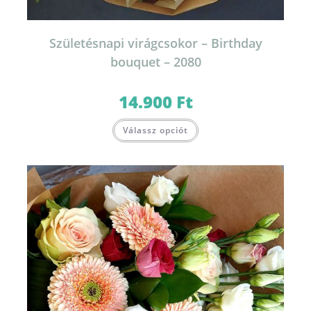
Születésnapi virágcsokor – Birthday
bouquet – 2080
14.900
Ft
Ennek
Válassz opciót
a
terméknek
több
variációja
van.
A
változatok
a
termékoldalon
választhatók
ki