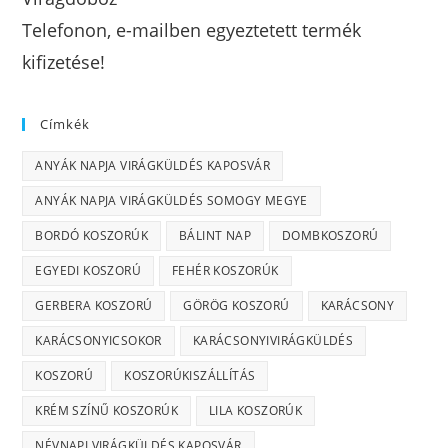
Telefonon, e-mailben egyeztetett termék
kifizetése!
Címkék
ANYÁK NAPJA VIRÁGKÜLDÉS KAPOSVÁR
ANYÁK NAPJA VIRÁGKÜLDÉS SOMOGY MEGYE
BORDÓ KOSZORÚK
BÁLINT NAP
DOMBKOSZORÚ
EGYEDI KOSZORÚ
FEHÉR KOSZORÚK
GERBERA KOSZORÚ
GÖRÖG KOSZORÚ
KARÁCSONY
KARÁCSONYICSOKOR
KARÁCSONYIVIRÁGKÜLDÉS
KOSZORÚ
KOSZORÚKISZÁLLÍTÁS
KRÉM SZÍNŰ KOSZORÚK
LILA KOSZORÚK
NÉVNAPI VIRÁGKÜLDÉS KAPOSVÁR