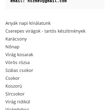
email: hszmev@gmail.com
Anyák napi kínálatunk
Cserepes virágok - tartós készítmények
Karácsony
Nőnap
Virág kosarak
Vörös rózsa
Szálas csokor
Csokor
Koszorú
Sírcsokor
Virág ridikül
Virágdoboz