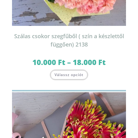
Szálas csokor szegfűből ( szín a készlettől
függően) 2138
10.000
Ft
–
18.000
Ft
Ártartomány:
10.000 Ft
-
Ennek
18.000 Ft
Válassz opciót
a
terméknek
több
variációja
van.
A
változatok
a
termékoldalon
választhatók
ki