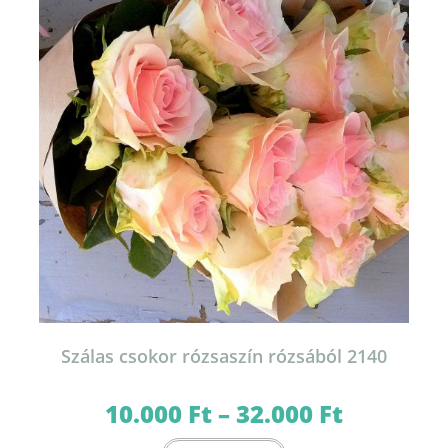
a
termékoldalon
választhatók
ki
Szálas csokor rózsaszín rózsából 2140
10.000
Ft
–
32.000
Ft
Ártartomány:
10.000 Ft
-
Ennek