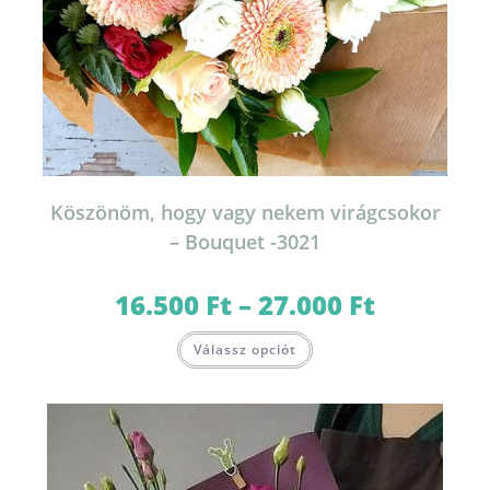
Köszönöm, hogy vagy nekem virágcsokor
– Bouquet -3021
16.500
Ft
–
27.000
Ft
Ártartomány:
16.500 Ft
-
Ennek
27.000 Ft
Válassz opciót
a
terméknek
több
variációja
van.
A
változatok
a
termékoldalon