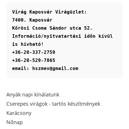
Virág Kaposvár Virágüzlet:
7400. Kaposvár
Kőrösi Csoma Sándor utca 52.
Információ/nyitvatartási időn kívül 
is hívható!
+36-20-337-2759
+36-20-529-7865
email: hszmev@gmail.com
Anyák napi kínálatunk
Cserepes virágok - tartós készítmények
Karácsony
Nőnap