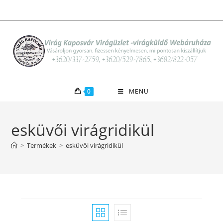
Skip
to
content
0
MENU
esküvői virágridikül
>
Termékek
>
esküvői virágridikül