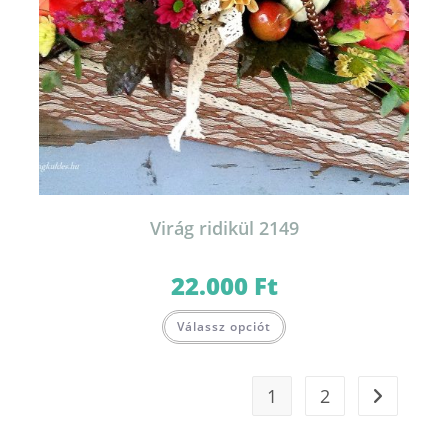
Virág ridikül 2149
22.000
Ft
Válassz opciót
1
2