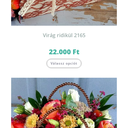
Virág ridikül 2165
22.000
Ft
Válassz opciót