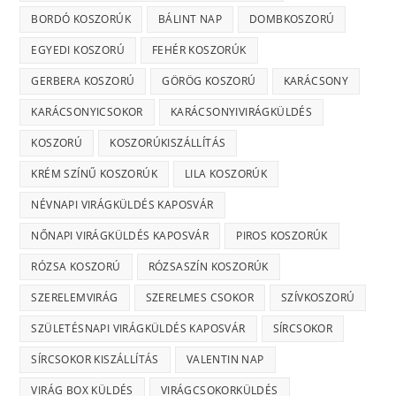
BORDÓ KOSZORÚK
BÁLINT NAP
DOMBKOSZORÚ
EGYEDI KOSZORÚ
FEHÉR KOSZORÚK
GERBERA KOSZORÚ
GÖRÖG KOSZORÚ
KARÁCSONY
KARÁCSONYICSOKOR
KARÁCSONYIVIRÁGKÜLDÉS
KOSZORÚ
KOSZORÚKISZÁLLÍTÁS
KRÉM SZÍNŰ KOSZORÚK
LILA KOSZORÚK
NÉVNAPI VIRÁGKÜLDÉS KAPOSVÁR
NŐNAPI VIRÁGKÜLDÉS KAPOSVÁR
PIROS KOSZORÚK
RÓZSA KOSZORÚ
RÓZSASZÍN KOSZORÚK
SZERELEMVIRÁG
SZERELMES CSOKOR
SZÍVKOSZORÚ
SZÜLETÉSNAPI VIRÁGKÜLDÉS KAPOSVÁR
SÍRCSOKOR
SÍRCSOKOR KISZÁLLÍTÁS
VALENTIN NAP
VIRÁG BOX KÜLDÉS
VIRÁGCSOKORKÜLDÉS