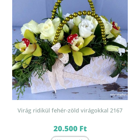
Virág ridikül fehér-zöld virágokkal 2167
20.500
Ft