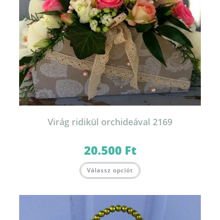
Virág ridikül orchideával 2169
20.500
Ft
Válassz opciót