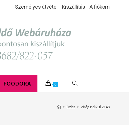
Személyes átvétel
Kiszállítás
A fiókom
FOODORA
TOGGLE
0
WEBSITE
>
Üzlet
>
Virág ridikül 2148
SEARCH