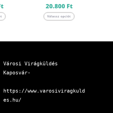
Ft
20.800
Ft
ót
Válassz opciót
Városi Virágküldés 
Kaposvár-
https://www.varosiviragkuld
es.hu/