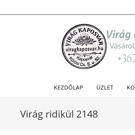
Skip
to
content
KEZDŐLAP
ÜZLET
KO
Virág ridikül 2148