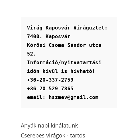
Virág Kaposvár Virágüzlet:
7400. Kaposvár
Kőrösi Csoma Sándor utca 
52.
Információ/nyitvatartási 
időn kívül is hívható!
+36-20-337-2759
+36-20-529-7865
email: hszmev@gmail.com
Anyák napi kínálatunk
Cserepes virágok - tartós