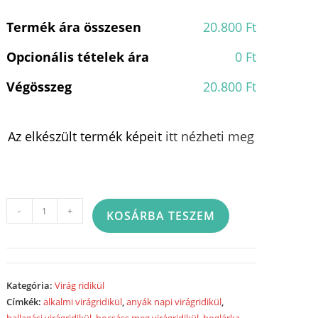
Termék ára összesen
20.800 Ft
Opcionális tételek ára
0 Ft
Végösszeg
20.800 Ft
Az elkészült termék képeit
itt nézheti meg
Virág
-
+
KOSÁRBA TESZEM
ridikül
2148
mennyiség
Kategória:
Virág ridikül
Címkék:
alkalmi virágridikül
,
anyák napi virágridikül
,