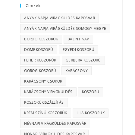
Címkék
ANYÁK NAPJA VIRÁGKÜLDÉS KAPOSVÁR
ANYÁK NAPJA VIRÁGKÜLDÉS SOMOGY MEGYE
BORDÓ KOSZORÚK
BÁLINT NAP
DOMBKOSZORÚ
EGYEDI KOSZORÚ
FEHÉR KOSZORÚK
GERBERA KOSZORÚ
GÖRÖG KOSZORÚ
KARÁCSONY
KARÁCSONYICSOKOR
KARÁCSONYIVIRÁGKÜLDÉS
KOSZORÚ
KOSZORÚKISZÁLLÍTÁS
KRÉM SZÍNŰ KOSZORÚK
LILA KOSZORÚK
NÉVNAPI VIRÁGKÜLDÉS KAPOSVÁR
NŐNAPI VIRÁGKÜLDÉS KAPOSVÁR