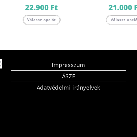
22.900
Ft
21.000
Válassz opciót
Válassz opci
Impresszum
ÁSZF
Adatvédelmi irányelvek