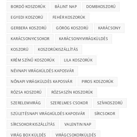
BORDÓ KOSZORÚK
BÁLINT NAP
DOMBKOSZORÚ
EGYEDI KOSZORÚ
FEHÉR KOSZORÚK
GERBERA KOSZORÚ
GÖRÖG KOSZORÚ
KARÁCSONY
KARÁCSONYICSOKOR
KARÁCSONYIVIRÁGKÜLDÉS
KOSZORÚ
KOSZORÚKISZÁLLÍTÁS
KRÉM SZÍNŰ KOSZORÚK
LILA KOSZORÚK
NÉVNAPI VIRÁGKÜLDÉS KAPOSVÁR
NŐNAPI VIRÁGKÜLDÉS KAPOSVÁR
PIROS KOSZORÚK
RÓZSA KOSZORÚ
RÓZSASZÍN KOSZORÚK
SZERELEMVIRÁG
SZERELMES CSOKOR
SZÍVKOSZORÚ
SZÜLETÉSNAPI VIRÁGKÜLDÉS KAPOSVÁR
SÍRCSOKOR
SÍRCSOKOR KISZÁLLÍTÁS
VALENTIN NAP
VIRÁG BOX KÜLDÉS
VIRÁGCSOKORKÜLDÉS