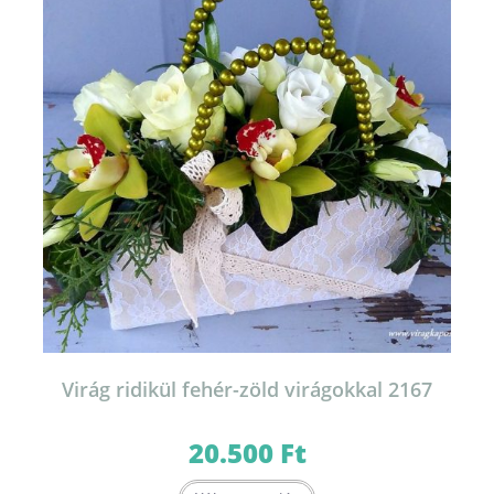
Virág ridikül fehér-zöld virágokkal 2167
20.500
Ft