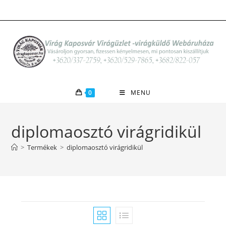
Skip
to
content
0
MENU
diplomaosztó virágridikül
>
Termékek
>
diplomaosztó virágridikül