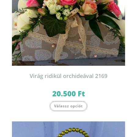
Virág ridikül orchideával 2169
20.500
Ft
Válassz opciót