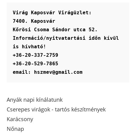
Virág Kaposvár Virágüzlet:
7400. Kaposvár
Kőrösi Csoma Sándor utca 52.
Információ/nyitvatartási időn kívül 
is hívható!
+36-20-337-2759
+36-20-529-7865
email: hszmev@gmail.com
Anyák napi kínálatunk
Cserepes virágok - tartós készítmények
Karácsony
Nőnap