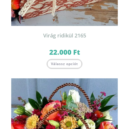
Virág ridikül 2165
22.000
Ft
Válassz opciót