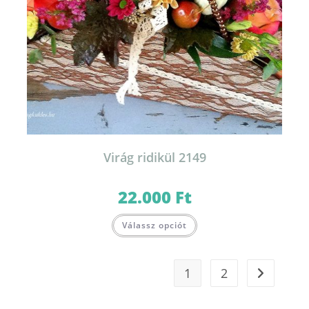
Virág ridikül 2149
22.000
Ft
Válassz opciót
1
2