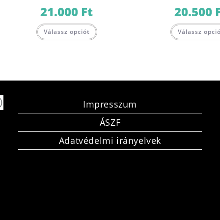
21.000
Ft
20.500
Válassz opciót
Válassz opci
Impresszum
ÁSZF
Adatvédelmi irányelvek