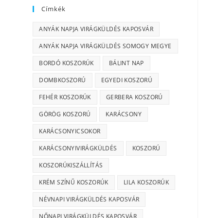
Címkék
ANYÁK NAPJA VIRÁGKÜLDÉS KAPOSVÁR
ANYÁK NAPJA VIRÁGKÜLDÉS SOMOGY MEGYE
BORDÓ KOSZORÚK
BÁLINT NAP
DOMBKOSZORÚ
EGYEDI KOSZORÚ
FEHÉR KOSZORÚK
GERBERA KOSZORÚ
GÖRÖG KOSZORÚ
KARÁCSONY
KARÁCSONYICSOKOR
KARÁCSONYIVIRÁGKÜLDÉS
KOSZORÚ
KOSZORÚKISZÁLLÍTÁS
KRÉM SZÍNŰ KOSZORÚK
LILA KOSZORÚK
NÉVNAPI VIRÁGKÜLDÉS KAPOSVÁR
NŐNAPI VIRÁGKÜLDÉS KAPOSVÁR