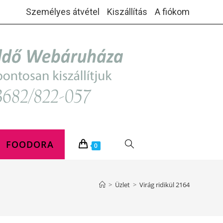
Személyes átvétel
Kiszállítás
A fiókom
FOODORA
TOGGLE
0
WEBSITE
>
Üzlet
>
Virág ridikül 2164
SEARCH