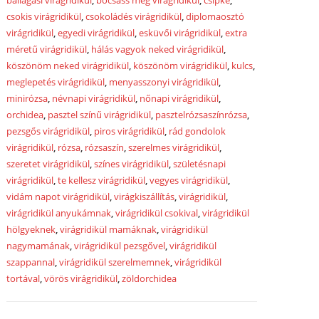
ballagási virágridikül
,
bocsáss meg virágridikül
,
csipke
,
csokis virágridikül
,
csokoládés virágridikül
,
diplomaosztó
virágridikül
,
egyedi virágridikül
,
esküvői virágridikül
,
extra
méretű virágridikül
,
hálás vagyok neked virágridikül
,
köszönöm neked virágridikül
,
köszönöm virágridikül
,
kulcs
,
meglepetés virágridikül
,
menyasszonyi virágridikül
,
minirózsa
,
névnapi virágridikül
,
nőnapi virágridikül
,
orchidea
,
pasztel színű virágridikül
,
pasztelrózsaszínrózsa
,
pezsgős virágridikül
,
piros virágridikül
,
rád gondolok
virágridikül
,
rózsa
,
rózsaszín
,
szerelmes virágridikül
,
szeretet virágridikül
,
színes virágridikül
,
születésnapi
virágridikül
,
te kellesz virágridikül
,
vegyes virágridikül
,
vidám napot virágridikül
,
virágkiszállítás
,
virágridikül
,
virágridikül anyukámnak
,
virágridikül csokival
,
virágridikül
hölgyeknek
,
virágridikül mamáknak
,
virágridikül
nagymamának
,
virágridikül pezsgővel
,
virágridikül
szappannal
,
virágridikül szerelmemnek
,
virágridikül
tortával
,
vörös virágridikül
,
zöldorchidea