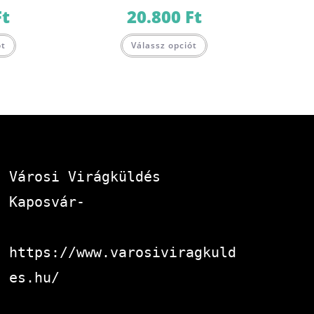
Ft
20.800
Ft
ót
Válassz opciót
Városi Virágküldés 
Kaposvár-
https://www.varosiviragkuld
es.hu/