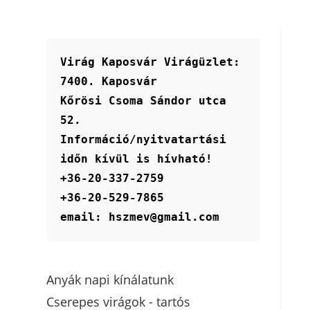
Virág Kaposvár Virágüzlet:
7400. Kaposvár
Kőrösi Csoma Sándor utca 
52.
Információ/nyitvatartási 
időn kívül is hívható!
+36-20-337-2759
+36-20-529-7865
email: hszmev@gmail.com
Anyák napi kínálatunk
Cserepes virágok - tartós