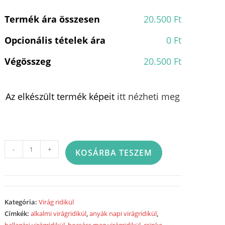
Termék ára összesen
20.500 Ft
Opcionális tételek ára
0 Ft
Végösszeg
20.500 Ft
Az elkészült termék képeit
itt nézheti meg
Virág
-
+
KOSÁRBA TESZEM
ridikül
2164
mennyiség
Kategória:
Virág ridikül
Címkék:
alkalmi virágridikül
,
anyák napi virágridikül
,