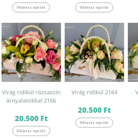
Válassz opciót
Válassz opciót
Virág ridikül rózsaszín
Virág ridikül 2164
V
árnyalatokkal 2166
20.500
Ft
20.500
Ft
Válassz opciót
Válassz opciót