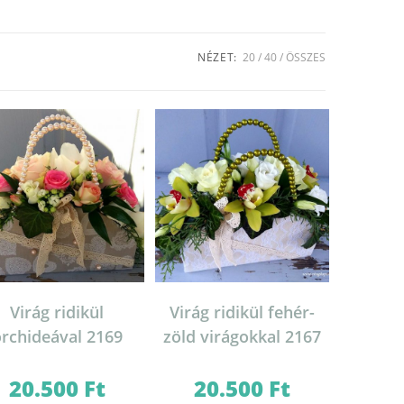
NÉZET:
20
40
ÖSSZES
Virág ridikül
Virág ridikül fehér-
rchideával 2169
zöld virágokkal 2167
20.500
Ft
20.500
Ft