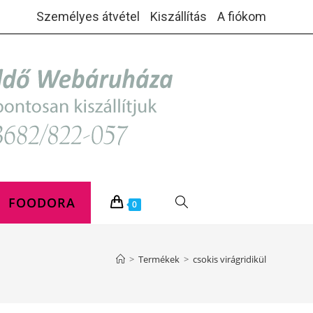
Személyes átvétel
Kiszállítás
A fiókom
FOODORA
TOGGLE
0
WEBSITE
>
Termékek
>
csokis virágridikül
SEARCH