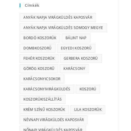
Címkék
ANYÁK NAPJA VIRÁGKÜLDÉS KAPOSVÁR
ANYÁK NAPJA VIRÁGKÜLDÉS SOMOGY MEGYE
BORDÓ KOSZORÚK
BÁLINT NAP
DOMBKOSZORÚ
EGYEDI KOSZORÚ
FEHÉR KOSZORÚK
GERBERA KOSZORÚ
GÖRÖG KOSZORÚ
KARÁCSONY
KARÁCSONYICSOKOR
KARÁCSONYIVIRÁGKÜLDÉS
KOSZORÚ
KOSZORÚKISZÁLLÍTÁS
KRÉM SZÍNŰ KOSZORÚK
LILA KOSZORÚK
NÉVNAPI VIRÁGKÜLDÉS KAPOSVÁR
NŐNAPI VIRÁGKÜLDÉS KAPOSVÁR