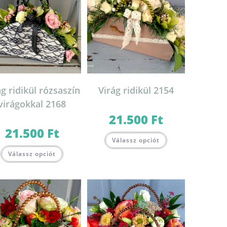
ág ridikül rózsaszín
Virág ridikül 2154
virágokkal 2168
21.500
Ft
21.500
Ft
Válassz opciót
Válassz opciót