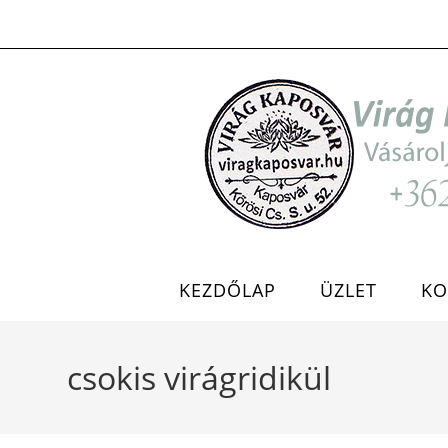
Skip
to
content
KEZDŐLAP
ÜZLET
KO
csokis virágridikül