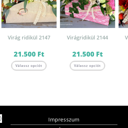
Virág ridikül 2147
Virágridikül 2144
V
21.500
Ft
21.500
Ft
Válassz opciót
Válassz opciót
Impresszum