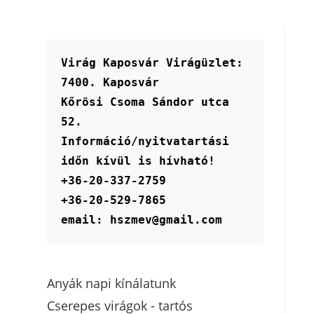
Virág Kaposvár Virágüzlet:
7400. Kaposvár
Kőrösi Csoma Sándor utca 
52.
Információ/nyitvatartási 
időn kívül is hívható!
+36-20-337-2759
+36-20-529-7865
email: hszmev@gmail.com
Anyák napi kínálatunk
Cserepes virágok - tartós