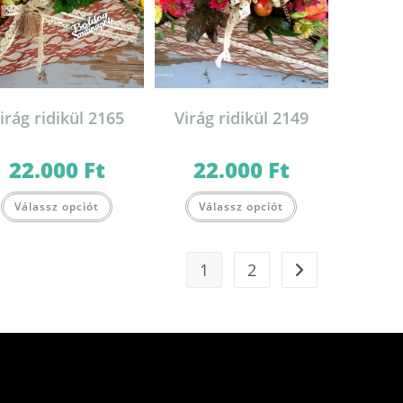
irág ridikül 2165
Virág ridikül 2149
22.000
Ft
22.000
Ft
Válassz opciót
Válassz opciót
1
2