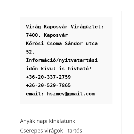
Virág Kaposvár Virágüzlet:
7400. Kaposvár
Kőrösi Csoma Sándor utca 
52.
Információ/nyitvatartási 
időn kívül is hívható!
+36-20-337-2759
+36-20-529-7865
email: hszmev@gmail.com
Anyák napi kínálatunk
Cserepes virágok - tartós