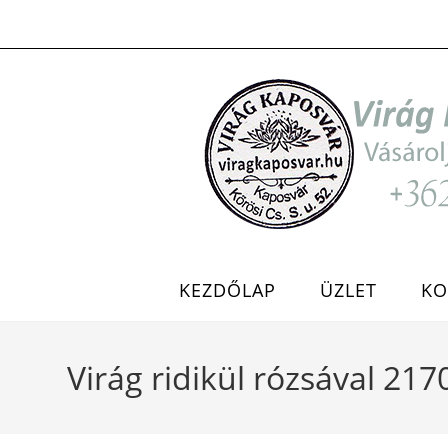
Skip
to
content
KEZDŐLAP
ÜZLET
KO
Virág ridikül rózsával 217