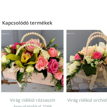
Kapcsolódó termékek
Virág ridikül rózsaszín
Virág ridikül orchi
árnyalatokkal 2166