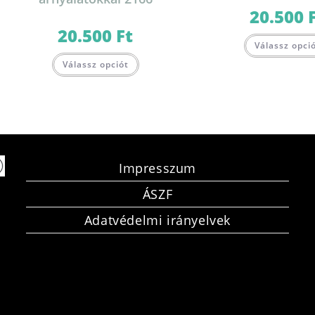
20.500
20.500
Ft
Válassz opci
Válassz opciót
Impresszum
ÁSZF
Adatvédelmi irányelvek