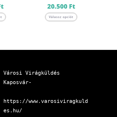
Ft
20.500
Ft
ót
Válassz opciót
Városi Virágküldés 
Kaposvár-
https://www.varosiviragkuld
es.hu/