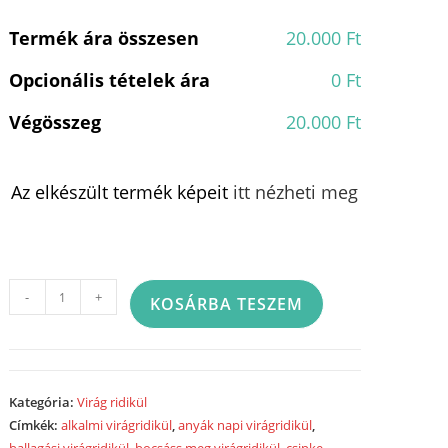
Termék ára összesen
20.000 Ft
Opcionális tételek ára
0 Ft
Végösszeg
20.000 Ft
Az elkészült termék képeit
itt nézheti meg
Virág
-
+
KOSÁRBA TESZEM
ridikül
rózsával
2170
mennyiség
Kategória:
Virág ridikül
Címkék:
alkalmi virágridikül
,
anyák napi virágridikül
,