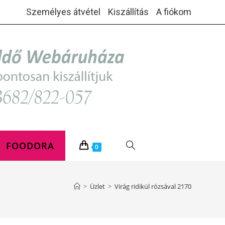
Személyes átvétel
Kiszállítás
A fiókom
FOODORA
TOGGLE
0
WEBSITE
>
Üzlet
>
Virág ridikül rózsával 2170
SEARCH