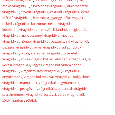
ballagási virágridikül
,
bocsáss meg virágridikül
,
csipke
,
csokis virágridikül
,
csokoládés virágridikül
,
diplomaosztó
virágridikül
,
egyedi virágridikül
,
esküvői virágridikül
,
extra
méretű virágridikül
,
fehérrózsa
,
gyöngy
,
hálás vagyok
neked virágridikül
,
köszönöm neked virágridikül
,
köszönöm virágridikül
,
krémszín
,
lisianthus
,
meglepetés
virágridikül
,
menyasszonyi virágridikül
,
névnapi
virágridikül
,
nőnapi virágridikül
,
pasztel színű virágridikül
,
pezsgős virágridikül
,
piros virágridikül
,
rád gondolok
virágridikül
,
rózsa
,
szerelmes virágridikül
,
szeretet
virágridikül
,
színes virágridikül
,
születésnapi virágridikül
,
te
kellesz virágridikül
,
vegyes virágridikül
,
vidám napot
virágridikül
,
virágkiszállítás
,
virágridikül
,
virágridikül
anyukámnak
,
virágridikül csokival
,
virágridikül hölgyeknek
,
virágridikül mamáknak
,
virágridikül nagymamának
,
virágridikül pezsgővel
,
virágridikül szappannal
,
virágridikül
szerelmemnek
,
virágridikül tortával
,
vörös virágridikül
,
zöldkrizantem
,
zöldkrizi