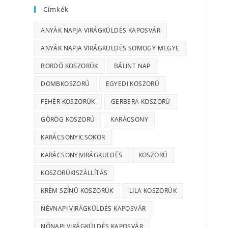
Címkék
ANYÁK NAPJA VIRÁGKÜLDÉS KAPOSVÁR
ANYÁK NAPJA VIRÁGKÜLDÉS SOMOGY MEGYE
BORDÓ KOSZORÚK
BÁLINT NAP
DOMBKOSZORÚ
EGYEDI KOSZORÚ
FEHÉR KOSZORÚK
GERBERA KOSZORÚ
GÖRÖG KOSZORÚ
KARÁCSONY
KARÁCSONYICSOKOR
KARÁCSONYIVIRÁGKÜLDÉS
KOSZORÚ
KOSZORÚKISZÁLLÍTÁS
KRÉM SZÍNŰ KOSZORÚK
LILA KOSZORÚK
NÉVNAPI VIRÁGKÜLDÉS KAPOSVÁR
NŐNAPI VIRÁGKÜLDÉS KAPOSVÁR