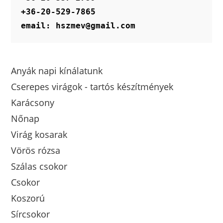
+36-20-529-7865
email: hszmev@gmail.com
Anyák napi kínálatunk
Cserepes virágok - tartós készítmények
Karácsony
Nőnap
Virág kosarak
Vörös rózsa
Szálas csokor
Csokor
Koszorú
Sírcsokor