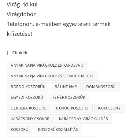
Virág ridikül
Virágdoboz
Telefonon, e-mailben egyeztetett termék
kifizetése!
Címkék
ANYÁK NAPJA VIRÁGKÜLDÉS KAPOSVÁR
ANYÁK NAPJA VIRÁGKÜLDÉS SOMOGY MEGYE
BORDÓ KOSZORÚK
BÁLINT NAP
DOMBKOSZORÚ
EGYEDI KOSZORÚ
FEHÉR KOSZORÚK
GERBERA KOSZORÚ
GÖRÖG KOSZORÚ
KARÁCSONY
KARÁCSONYICSOKOR
KARÁCSONYIVIRÁGKÜLDÉS
KOSZORÚ
KOSZORÚKISZÁLLÍTÁS