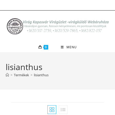
Skip
to
content
0
MENU
lisianthus
>
Termékek
>
lisianthus