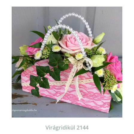
Virágridikül 2144