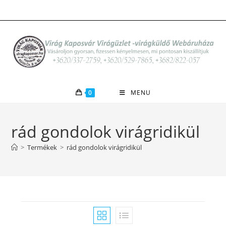
Skip
to
content
0
MENU
rád gondolok virágridikül
>
Termékek
>
rád gondolok virágridikül