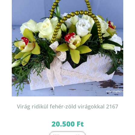
Virág ridikül fehér-zöld virágokkal 2167
20.500
Ft