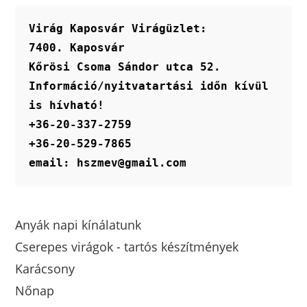
Virág Kaposvár Virágüzlet:
7400. Kaposvár
Kőrösi Csoma Sándor utca 52.
Információ/nyitvatartási időn kívül 
is hívható!
+36-20-337-2759
+36-20-529-7865
email: hszmev@gmail.com
Anyák napi kínálatunk
Cserepes virágok - tartós készítmények
Karácsony
Nőnap