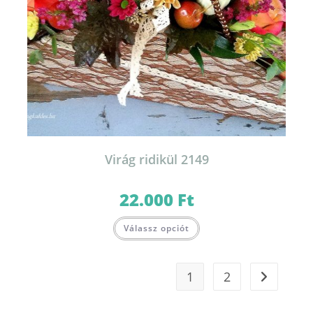
Virág ridikül 2149
22.000
Ft
Válassz opciót
1
2