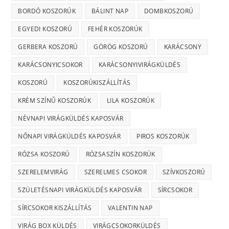
BORDÓ KOSZORÚK
BÁLINT NAP
DOMBKOSZORÚ
EGYEDI KOSZORÚ
FEHÉR KOSZORÚK
GERBERA KOSZORÚ
GÖRÖG KOSZORÚ
KARÁCSONY
KARÁCSONYICSOKOR
KARÁCSONYIVIRÁGKÜLDÉS
KOSZORÚ
KOSZORÚKISZÁLLÍTÁS
KRÉM SZÍNŰ KOSZORÚK
LILA KOSZORÚK
NÉVNAPI VIRÁGKÜLDÉS KAPOSVÁR
NŐNAPI VIRÁGKÜLDÉS KAPOSVÁR
PIROS KOSZORÚK
RÓZSA KOSZORÚ
RÓZSASZÍN KOSZORÚK
SZERELEMVIRÁG
SZERELMES CSOKOR
SZÍVKOSZORÚ
SZÜLETÉSNAPI VIRÁGKÜLDÉS KAPOSVÁR
SÍRCSOKOR
SÍRCSOKOR KISZÁLLÍTÁS
VALENTIN NAP
VIRÁG BOX KÜLDÉS
VIRÁGCSOKORKÜLDÉS