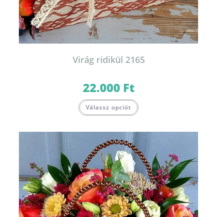
Virág ridikül 2165
22.000
Ft
Válassz opciót