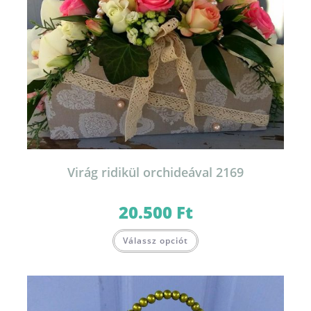
Virág ridikül orchideával 2169
20.500
Ft
Válassz opciót