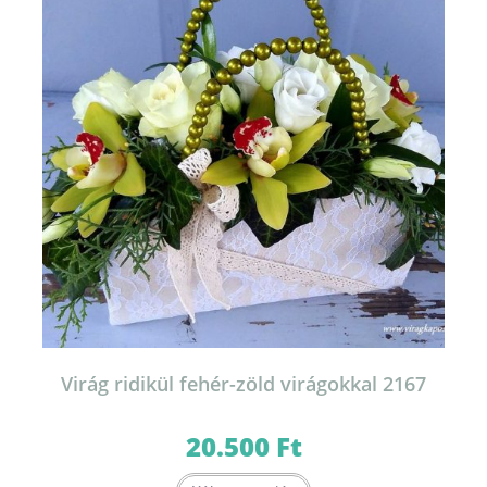
Virág ridikül fehér-zöld virágokkal 2167
20.500
Ft