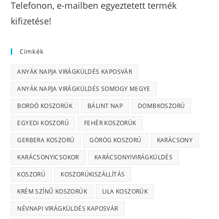
Telefonon, e-mailben egyeztetett termék
kifizetése!
Címkék
ANYÁK NAPJA VIRÁGKÜLDÉS KAPOSVÁR
ANYÁK NAPJA VIRÁGKÜLDÉS SOMOGY MEGYE
BORDÓ KOSZORÚK
BÁLINT NAP
DOMBKOSZORÚ
EGYEDI KOSZORÚ
FEHÉR KOSZORÚK
GERBERA KOSZORÚ
GÖRÖG KOSZORÚ
KARÁCSONY
KARÁCSONYICSOKOR
KARÁCSONYIVIRÁGKÜLDÉS
KOSZORÚ
KOSZORÚKISZÁLLÍTÁS
KRÉM SZÍNŰ KOSZORÚK
LILA KOSZORÚK
NÉVNAPI VIRÁGKÜLDÉS KAPOSVÁR