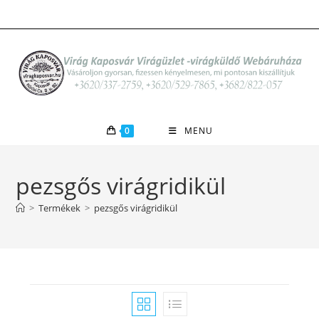
Skip
to
content
0
MENU
pezsgős virágridikül
>
Termékek
>
pezsgős virágridikül