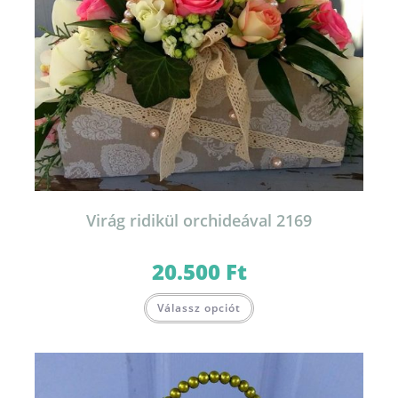
Virág ridikül orchideával 2169
20.500
Ft
Válassz opciót