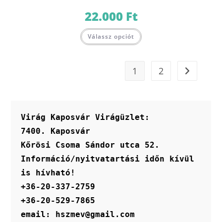
22.000
Ft
Válassz opciót
1
2
Virág Kaposvár Virágüzlet:
7400. Kaposvár
Kőrösi Csoma Sándor utca 52.
Információ/nyitvatartási időn kívül 
is hívható!
+36-20-337-2759
+36-20-529-7865
email: hszmev@gmail.com