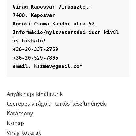
Virág Kaposvár Virágüzlet:
7400. Kaposvár
Kőrösi Csoma Sándor utca 52.
Információ/nyitvatartási időn kívül 
is hívható!
+36-20-337-2759
+36-20-529-7865
email: hszmev@gmail.com
Anyák napi kínálatunk
Cserepes virágok - tartós készítmények
Karácsony
Nőnap
Virág kosarak