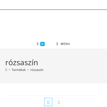
Skip
to
content
0
MENU
rózsaszín
>
Termékek
>
rózsaszín