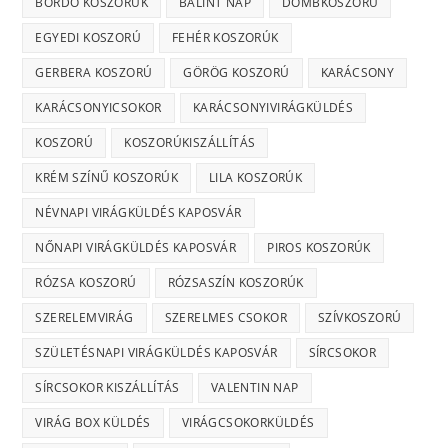
BORDÓ KOSZORÚK
BÁLINT NAP
DOMBKOSZORÚ
EGYEDI KOSZORÚ
FEHÉR KOSZORÚK
GERBERA KOSZORÚ
GÖRÖG KOSZORÚ
KARÁCSONY
KARÁCSONYICSOKOR
KARÁCSONYIVIRÁGKÜLDÉS
KOSZORÚ
KOSZORÚKISZÁLLÍTÁS
KRÉM SZÍNŰ KOSZORÚK
LILA KOSZORÚK
NÉVNAPI VIRÁGKÜLDÉS KAPOSVÁR
NŐNAPI VIRÁGKÜLDÉS KAPOSVÁR
PIROS KOSZORÚK
RÓZSA KOSZORÚ
RÓZSASZÍN KOSZORÚK
SZERELEMVIRÁG
SZERELMES CSOKOR
SZÍVKOSZORÚ
SZÜLETÉSNAPI VIRÁGKÜLDÉS KAPOSVÁR
SÍRCSOKOR
SÍRCSOKOR KISZÁLLÍTÁS
VALENTIN NAP
VIRÁG BOX KÜLDÉS
VIRÁGCSOKORKÜLDÉS