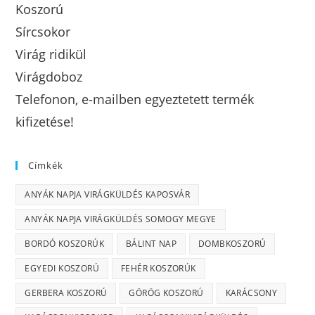
Koszorú
Sírcsokor
Virág ridikül
Virágdoboz
Telefonon, e-mailben egyeztetett termék
kifizetése!
Címkék
ANYÁK NAPJA VIRÁGKÜLDÉS KAPOSVÁR
ANYÁK NAPJA VIRÁGKÜLDÉS SOMOGY MEGYE
BORDÓ KOSZORÚK
BÁLINT NAP
DOMBKOSZORÚ
EGYEDI KOSZORÚ
FEHÉR KOSZORÚK
GERBERA KOSZORÚ
GÖRÖG KOSZORÚ
KARÁCSONY