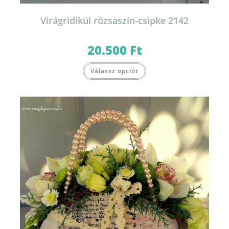
Virágridikül rózsaszín-csipke 2142
20.500
Ft
Válassz opciót