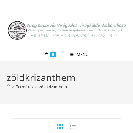
Skip
to
content
0
MENU
zöldkrizanthem
>
Termékek
>
zöldkrizanthem