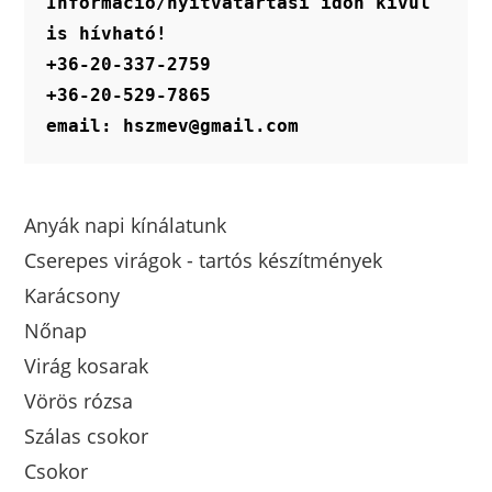
Információ/nyitvatartási időn kívül 
is hívható!
+36-20-337-2759
+36-20-529-7865
email: hszmev@gmail.com
Anyák napi kínálatunk
Cserepes virágok - tartós készítmények
Karácsony
Nőnap
Virág kosarak
Vörös rózsa
Szálas csokor
Csokor