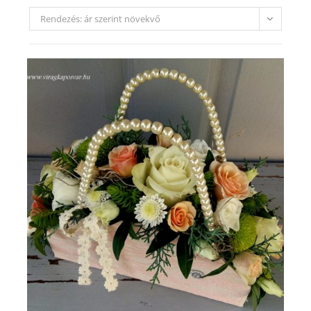
Rendezés: ár szerint növekvő