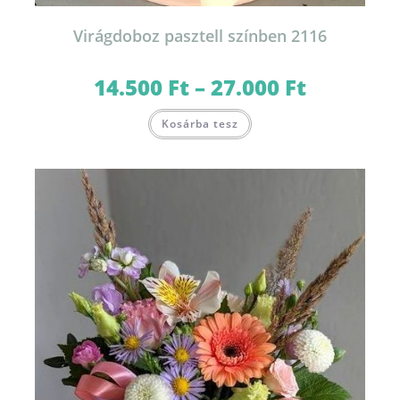
Virágdoboz pasztell színben 2116
14.500
Ft
–
27.000
Ft
Ártartomány:
14.500 Ft
-
Ennek
27.000 Ft
Kosárba tesz
a
terméknek
több
variációja
van.
A
változatok
a
termékoldalon
választhatók
ki