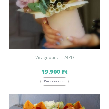
Virágdoboz – 24ZD
19.900
Ft
Ennek
Kosárba tesz
a
terméknek
több
variációja
van.
A
változatok
a