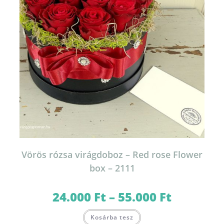
Vörös rózsa virágdoboz – Red rose Flower
box – 2111
24.000
Ft
–
55.000
Ft
Ártartomány:
24.000 Ft
-
Ennek
55.000 Ft
Kosárba tesz
a