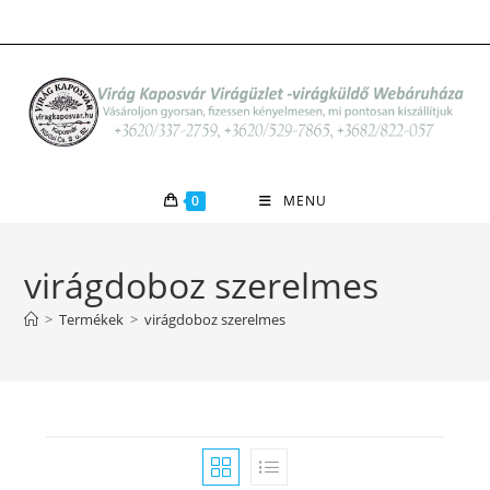
Skip
to
content
0
MENU
virágdoboz szerelmes
>
Termékek
>
virágdoboz szerelmes