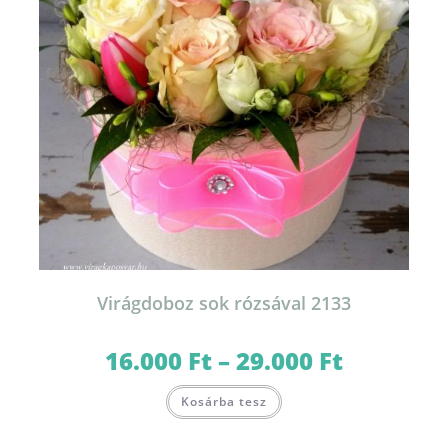
Virágdoboz sok rózsával 2133
16.000
Ft
–
29.000
Ft
Ártartomány:
16.000 Ft
-
Ennek
29.000 Ft
Kosárba tesz
a
terméknek
több
variációja