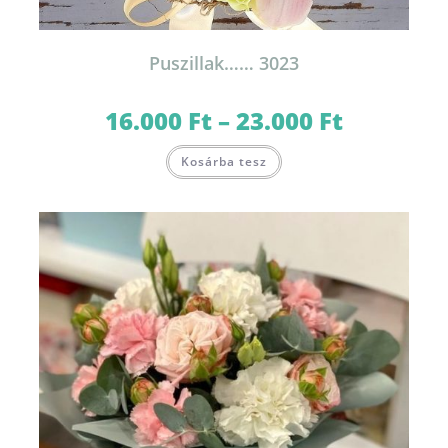
Puszillak…… 3023
16.000
Ft
–
23.000
Ft
Ártartomány:
16.000 Ft
-
Ennek
23.000 Ft
Kosárba tesz
a
terméknek
több
variációja
van.
A
változatok
a
termékoldalon
választhatók
ki