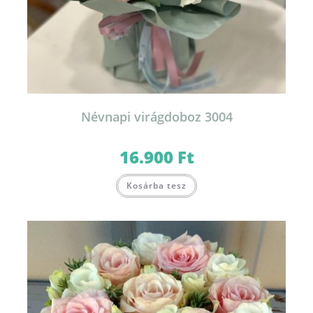
Névnapi virágdoboz 3004
16.900
Ft
Ennek
Kosárba tesz
a
terméknek
több
variációja
van.
A
változatok
a
termékoldalon
választhatók
ki