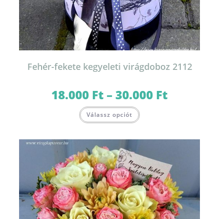
Fehér-fekete kegyeleti virágdoboz 2112
18.000
Ft
–
30.000
Ft
Ártartomány:
18.000 Ft
-
Ennek
30.000 Ft
Válassz opciót
a
terméknek
több
variációja
van.
A
változatok
a
termékoldalon
választhatók
ki