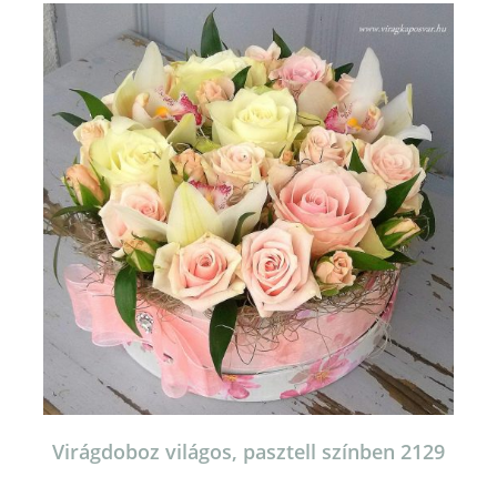
van.
A
változatok
a
termékoldalon
választhatók
ki
Virágdoboz világos, pasztell színben 2129