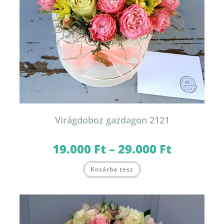
Virágdoboz gazdagon 2121
19.000
Ft
–
29.000
Ft
Ártartomány:
19.000 Ft
-
Ennek
29.000 Ft
Kosárba tesz
a
terméknek
több
variációja
van.
A
változatok
a