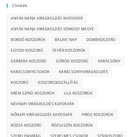
Címkék
ANYÁK NAPJA VIRÁGKÜLDÉS KAPOSVÁR
ANYÁK NAPJA VIRÁGKÜLDÉS SOMOGY MEGYE
BORDÓ KOSZORÚK
BÁLINT NAP
DOMBKOSZORÚ
EGYEDI KOSZORÚ
FEHÉR KOSZORÚK
GERBERA KOSZORÚ
GÖRÖG KOSZORÚ
KARÁCSONY
KARÁCSONYICSOKOR
KARÁCSONYIVIRÁGKÜLDÉS
KOSZORÚ
KOSZORÚKISZÁLLÍTÁS
KRÉM SZÍNŰ KOSZORÚK
LILA KOSZORÚK
NÉVNAPI VIRÁGKÜLDÉS KAPOSVÁR
NŐNAPI VIRÁGKÜLDÉS KAPOSVÁR
PIROS KOSZORÚK
RÓZSA KOSZORÚ
RÓZSASZÍN KOSZORÚK
SZERELEMVIRÁG
SZERELMES CSOKOR
SZÍVKOSZORÚ