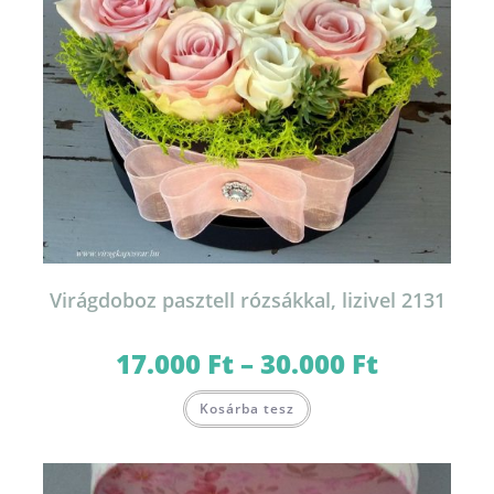
Virágdoboz pasztell rózsákkal, lizivel 2131
17.000
Ft
–
30.000
Ft
Ártartomány:
17.000 Ft
-
Ennek
30.000 Ft
Kosárba tesz
a
terméknek
több
variációja
van.
A