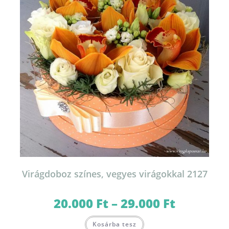
termékoldalon
választhatók
ki
Virágdoboz színes, vegyes virágokkal 2127
20.000
Ft
–
29.000
Ft
Ártartomány:
20.000 Ft
-
Ennek
29.000 Ft
Kosárba tesz
a