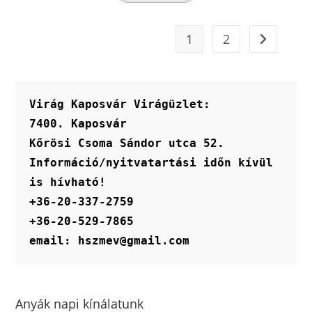
terméknek
több
variációja
van.
1
2
A
változatok
a
termékoldalon
választhatók
ki
Virág Kaposvár Virágüzlet:
7400. Kaposvár
Kőrösi Csoma Sándor utca 52.
Információ/nyitvatartási időn kívül 
is hívható!
+36-20-337-2759
+36-20-529-7865
email: hszmev@gmail.com
Anyák napi kínálatunk