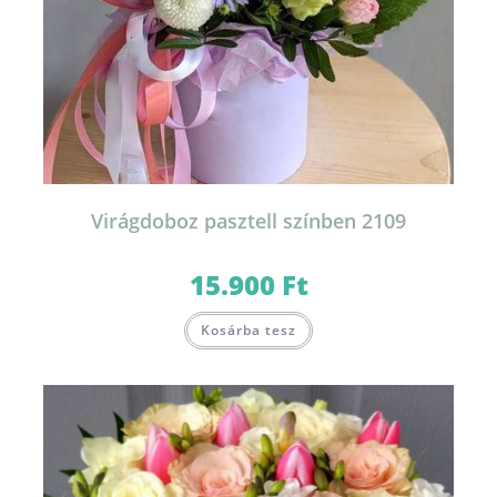
Virágdoboz pasztell színben 2109
15.900
Ft
Ennek
Kosárba tesz
a
terméknek
több
variációja
van.
A
változatok
a
termékoldalon
választhatók
ki