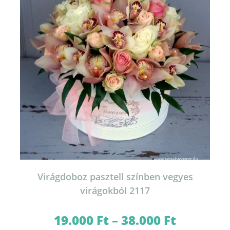
termékoldalon
választhatók
ki
Virágdoboz pasztell színben vegyes
virágokból 2117
19.000
Ft
–
38.000
Ft
Ártartomány:
19.000 Ft