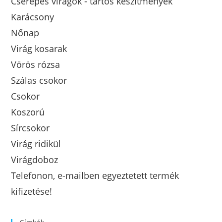
Cserepes virágok - tartós készítmények
Karácsony
Nőnap
Virág kosarak
Vörös rózsa
Szálas csokor
Csokor
Koszorú
Sírcsokor
Virág ridikül
Virágdoboz
Telefonon, e-mailben egyeztetett termék
kifizetése!
Címkék