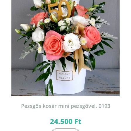
A
változatok
a
termékoldalon
választhatók
ki
Pezsgős kosár mini pezsgővel. 0193
24.500
Ft