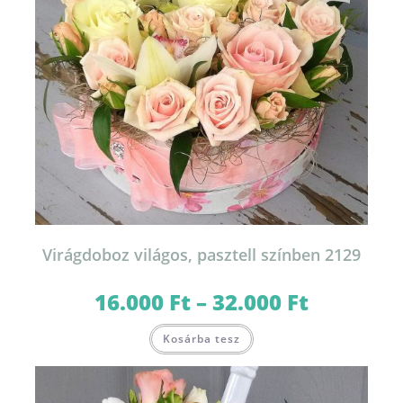
Virágdoboz világos, pasztell színben 2129
16.000
Ft
–
32.000
Ft
Ártartomány:
16.000 Ft
-
Ennek
32.000 Ft
Kosárba tesz
a
terméknek
több
variációja
van.