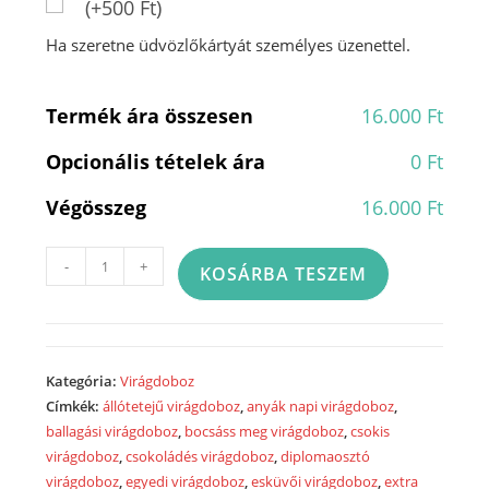
(+500 Ft)
Ha szeretne üdvözlőkártyát személyes üzenettel.
Termék ára összesen
16.000 Ft
Opcionális tételek ára
0 Ft
Végösszeg
16.000 Ft
Puszillak……
-
+
KOSÁRBA TESZEM
3023
mennyiség
Kategória:
Virágdoboz
Címkék:
állótetejű virágdoboz
,
anyák napi virágdoboz
,
ballagási virágdoboz
,
bocsáss meg virágdoboz
,
csokis
virágdoboz
,
csokoládés virágdoboz
,
diplomaosztó
virágdoboz
,
egyedi virágdoboz
,
esküvői virágdoboz
,
extra