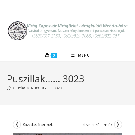
Skip
to
content
0
MENU
Puszillak…… 3023
>
Üzlet
>
Puszillak…… 3023
Következő termék
Következő termék