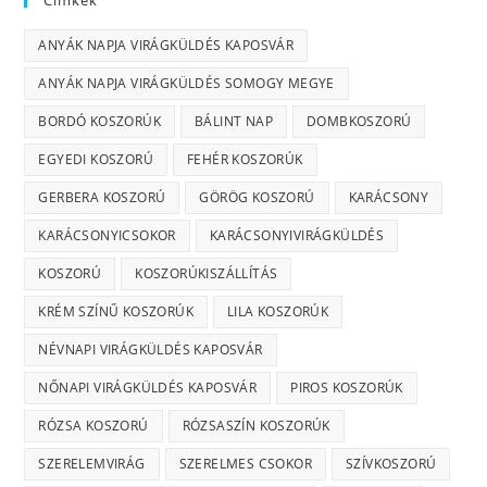
ANYÁK NAPJA VIRÁGKÜLDÉS KAPOSVÁR
ANYÁK NAPJA VIRÁGKÜLDÉS SOMOGY MEGYE
BORDÓ KOSZORÚK
BÁLINT NAP
DOMBKOSZORÚ
EGYEDI KOSZORÚ
FEHÉR KOSZORÚK
GERBERA KOSZORÚ
GÖRÖG KOSZORÚ
KARÁCSONY
KARÁCSONYICSOKOR
KARÁCSONYIVIRÁGKÜLDÉS
KOSZORÚ
KOSZORÚKISZÁLLÍTÁS
KRÉM SZÍNŰ KOSZORÚK
LILA KOSZORÚK
NÉVNAPI VIRÁGKÜLDÉS KAPOSVÁR
NŐNAPI VIRÁGKÜLDÉS KAPOSVÁR
PIROS KOSZORÚK
RÓZSA KOSZORÚ
RÓZSASZÍN KOSZORÚK
SZERELEMVIRÁG
SZERELMES CSOKOR
SZÍVKOSZORÚ