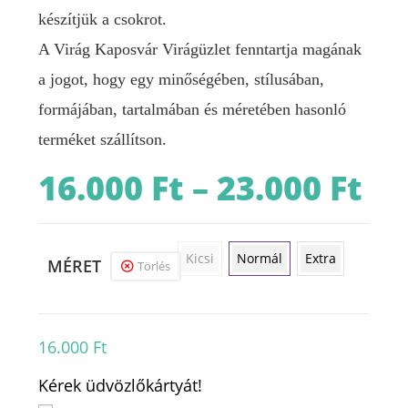
készítjük a csokrot.
A Virág Kaposvár Virágüzlet fenntartja magának
a jogot, hogy egy minőségében, stílusában,
formájában, tartalmában és méretében hasonló
terméket szállítson.
16.000
Ft
–
23.000
Ft
Ártart
16.000 
-
23.000 
Kicsi
Normál
Extra
MÉRET
Törlés
16.000
Ft
Kérek üdvözlőkártyát!