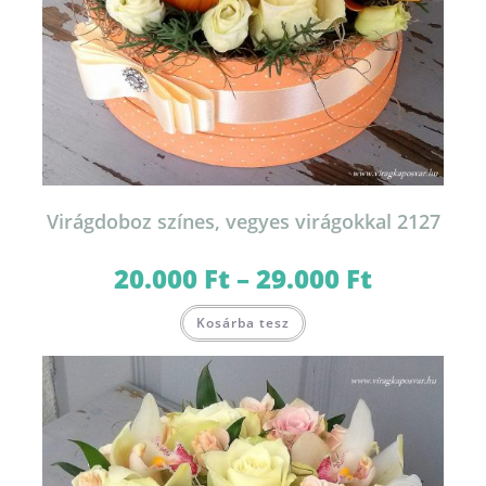
Virágdoboz színes, vegyes virágokkal 2127
20.000
Ft
–
29.000
Ft
Ártartomány:
20.000 Ft
-
Ennek
29.000 Ft
Kosárba tesz
a
terméknek
több
variációja
van.
A
változatok
a
termékoldalon
választhatók
ki