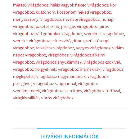
méretű virágdoboz
,
hálás vagyok neked virágdoboz
,
kör
virágdoboz
,
köszönöm
,
köszönöm neked virágdoboz
,
menyasszonyi virágdoboz
,
névnapi virágdoboz
,
nőnapi
virágdoboz
,
pasztel színű
,
pezsgős virágdoboz
,
piros
virágdoboz
,
rád gondolok virágdoboz
,
szerelmes virágdoboz
,
szeretet virágdoboz
,
színes virágdoboz
,
születésnapi
virágdoboz
,
te kellesz virágdoboz
,
vegyes virágdoboz
,
vidám
napot virágdoboz
,
virágdoboz
,
virágdoboz alkalmi
virágdoboz
,
virágdoboz anyukámnak
,
virágdoboz csokival
,
virágdoboz hölgyeknek
,
virágdoboz mamáknak
,
virágdoboz
meglepetés
,
virágdoboz nagymamának
,
virágdoboz
pezsgővel
,
virágdoboz szappannal
,
virágdoboz
szerelmemnek
,
virágdoboz szerelmes
,
virágdoboz tortával
,
virágkiszállítás
,
vörös virágdoboz
TOVÁBBI INFORMÁCIÓK