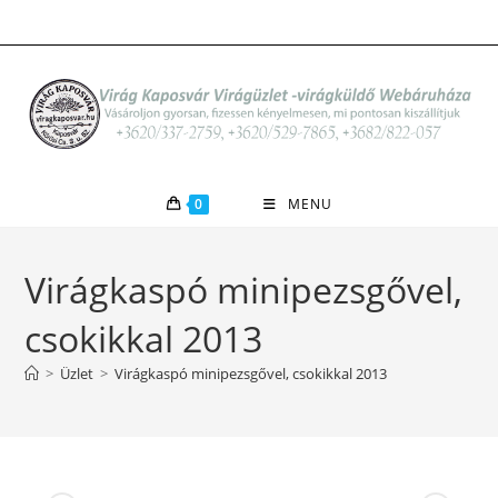
Skip
to
content
0
MENU
Virágkaspó minipezsgővel,
csokikkal 2013
>
Üzlet
>
Virágkaspó minipezsgővel, csokikkal 2013