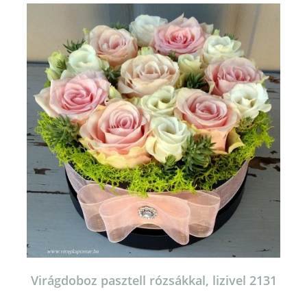
több
variációja
van.
A
változatok
a
termékoldalon
választhatók
ki
Virágdoboz pasztell rózsákkal, lizivel 2131