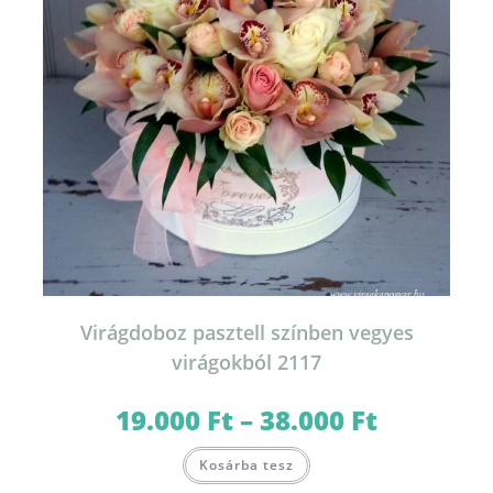
ki
Virágdoboz pasztell színben vegyes
virágokból 2117
19.000
Ft
–
38.000
Ft
Ártartomány:
19.000 Ft
-
Ennek
38.000 Ft
Kosárba tesz
a
terméknek