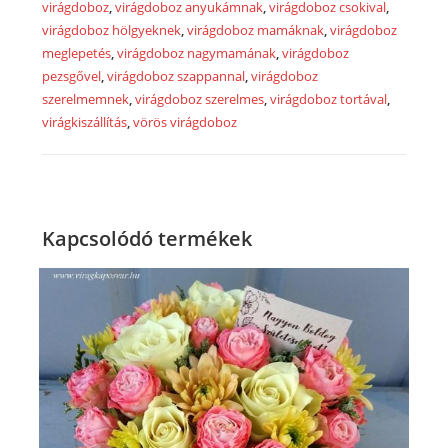
virágdoboz
,
virágdoboz anyukámnak
,
virágdoboz csokival
,
virágdoboz hölgyeknek
,
virágdoboz mamáknak
,
virágdoboz
meglepetés
,
virágdoboz nagymamának
,
virágdoboz
pezsgővel
,
virágdoboz szappannal
,
virágdoboz
szerelmemnek
,
virágdoboz szerelmes
,
virágdoboz tortával
,
virágkiszállítás
,
vörös virágdoboz
Kapcsolódó termékek