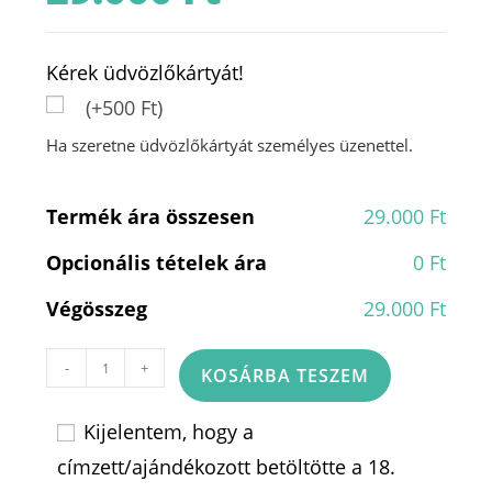
Kérek üdvözlőkártyát!
(+500 Ft)
Ha szeretne üdvözlőkártyát személyes üzenettel.
Termék ára összesen
29.000 Ft
Opcionális tételek ára
0 Ft
Végösszeg
29.000 Ft
Virágkaspó
-
+
KOSÁRBA TESZEM
minipezsgővel,
csokikkal
Kijelentem, hogy a
2013
címzett/ajándékozott betöltötte a 18.
mennyiség