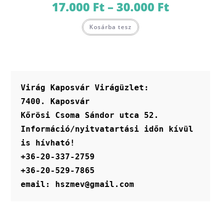
17.000
Ft
–
30.000
Ft
Ártartomány:
17.000 Ft
-
Ennek
30.000 Ft
Kosárba tesz
a
terméknek
több
variációja
van.
A
változatok
a
termékoldalon
Virág Kaposvár Virágüzlet:
választhatók
ki
7400. Kaposvár
Kőrösi Csoma Sándor utca 52.
Információ/nyitvatartási időn kívül 
is hívható!
+36-20-337-2759
+36-20-529-7865
email: hszmev@gmail.com