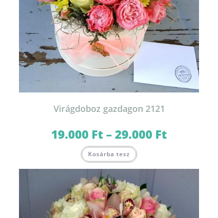
Virágdoboz gazdagon 2121
19.000
Ft
–
29.000
Ft
Ártartomány:
19.000 Ft
-
Ennek
29.000 Ft
Kosárba tesz
a
terméknek
több
variációja
van.
A
változatok
a
termékoldalon
választhatók