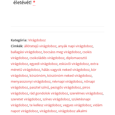
életévét!
*
Kategória:
Virágdoboz
Címkék:
állótetejű virágdoboz
,
anyák napi virágdoboz
,
ballagási virágdoboz
,
bocsáss meg virágdoboz
,
csokis
virágdoboz
,
csokoládés virágdoboz
,
diplomaosztó
virágdoboz
,
egyedi virágdoboz
,
esküvői virágdoboz
,
extra
méretű virágdoboz
,
hálás vagyok neked virágdoboz
,
kör
virágdoboz
,
köszönöm
,
köszönöm neked virágdoboz
,
menyasszonyi virágdoboz
,
névnapi virágdoboz
,
nőnapi
virágdoboz
,
pasztel színű
,
pezsgős virágdoboz
,
piros
virágdoboz
,
rád gondolok virágdoboz
,
szerelmes virágdoboz
,
szeretet virágdoboz
,
színes virágdoboz
,
születésnapi
virágdoboz
,
te kellesz virágdoboz
,
vegyes virágdoboz
,
vidám
napot virágdoboz
,
virágdoboz
,
virágdoboz alkalmi