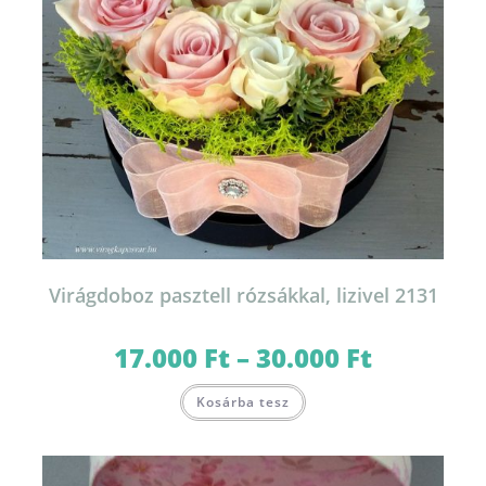
Virágdoboz pasztell rózsákkal, lizivel 2131
17.000
Ft
–
30.000
Ft
Ártartomány:
17.000 Ft
-
Ennek
30.000 Ft
Kosárba tesz
a
terméknek
több
variációja
van.
A