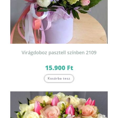
Virágdoboz pasztell színben 2109
15.900
Ft
Ennek
Kosárba tesz
a
terméknek
több
variációja
van.
A
változatok
a
termékoldalon
választhatók
ki