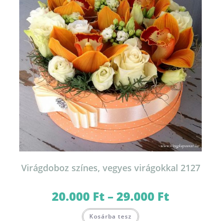
termékoldalon
választhatók
ki
Virágdoboz színes, vegyes virágokkal 2127
20.000
Ft
–
29.000
Ft
Ártartomány:
20.000 Ft
-
Ennek
29.000 Ft
Kosárba tesz
a