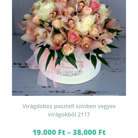
termékoldalon
választhatók
ki
Virágdoboz pasztell színben vegyes
virágokból 2117
19.000
Ft
–
38.000
Ft
Ártartomány:
19.000 Ft