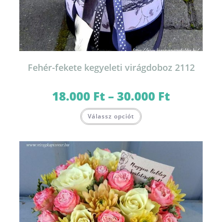
Fehér-fekete kegyeleti virágdoboz 2112
18.000
Ft
–
30.000
Ft
Ártartomány:
18.000 Ft
-
Ennek
30.000 Ft
Válassz opciót
a
terméknek
több
variációja
van.
A
változatok
a
termékoldalon
választhatók
ki