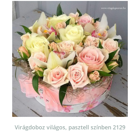
van.
A
változatok
a
termékoldalon
választhatók
ki
Virágdoboz világos, pasztell színben 2129