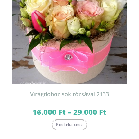
Virágdoboz sok rózsával 2133
16.000
Ft
–
29.000
Ft
Ártartomány:
16.000 Ft
-
Ennek
29.000 Ft
Kosárba tesz
a
terméknek
több
variációja