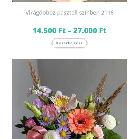
Virágdoboz pasztell színben 2116
14.500
Ft
–
27.000
Ft
Ártartomány:
14.500 Ft
-
Ennek
27.000 Ft
Kosárba tesz
a
terméknek
több
variációja
van.
A
változatok
a
termékoldalon
választhatók
ki