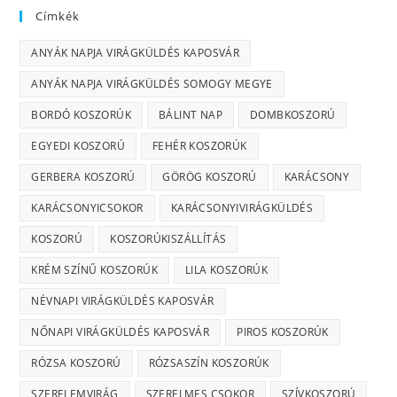
Címkék
ANYÁK NAPJA VIRÁGKÜLDÉS KAPOSVÁR
ANYÁK NAPJA VIRÁGKÜLDÉS SOMOGY MEGYE
BORDÓ KOSZORÚK
BÁLINT NAP
DOMBKOSZORÚ
EGYEDI KOSZORÚ
FEHÉR KOSZORÚK
GERBERA KOSZORÚ
GÖRÖG KOSZORÚ
KARÁCSONY
KARÁCSONYICSOKOR
KARÁCSONYIVIRÁGKÜLDÉS
KOSZORÚ
KOSZORÚKISZÁLLÍTÁS
KRÉM SZÍNŰ KOSZORÚK
LILA KOSZORÚK
NÉVNAPI VIRÁGKÜLDÉS KAPOSVÁR
NŐNAPI VIRÁGKÜLDÉS KAPOSVÁR
PIROS KOSZORÚK
RÓZSA KOSZORÚ
RÓZSASZÍN KOSZORÚK
SZERELEMVIRÁG
SZERELMES CSOKOR
SZÍVKOSZORÚ