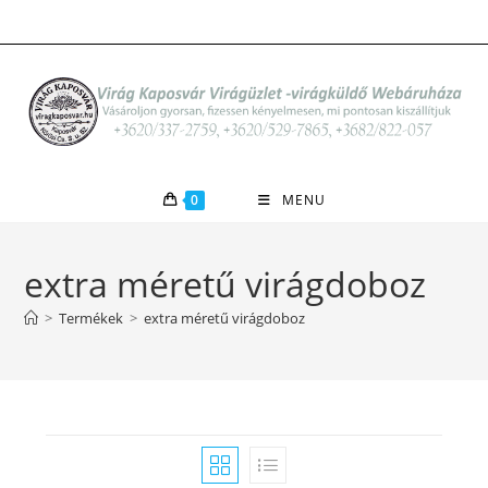
Skip
to
content
0
MENU
extra méretű virágdoboz
>
Termékek
>
extra méretű virágdoboz