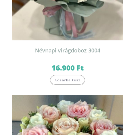
Névnapi virágdoboz 3004
16.900
Ft
Ennek
Kosárba tesz
a
terméknek
több
variációja
van.
A
változatok
a
termékoldalon
választhatók
ki