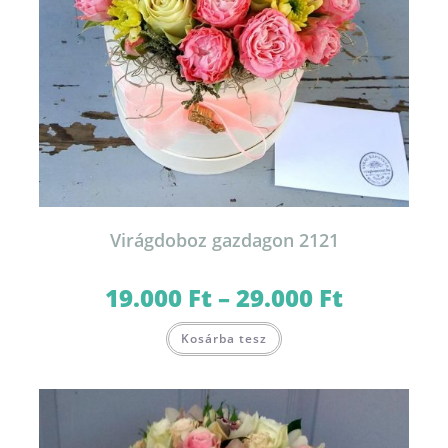
Virágdoboz gazdagon 2121
19.000
Ft
–
29.000
Ft
Ártartomány:
19.000 Ft
-
Ennek
29.000 Ft
Kosárba tesz
a
terméknek
több
variációja
van.
A
változatok
a