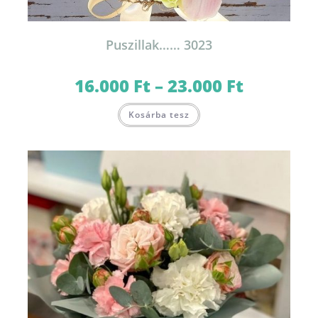
Puszillak…… 3023
16.000
Ft
–
23.000
Ft
Ártartomány:
16.000 Ft
-
Ennek
23.000 Ft
Kosárba tesz
a
terméknek
több
variációja
van.
A
változatok
a
termékoldalon
választhatók
ki