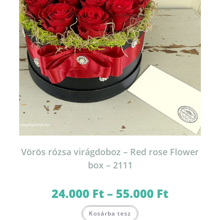
Vörös rózsa virágdoboz – Red rose Flower
box – 2111
24.000
Ft
–
55.000
Ft
Ártartomány:
24.000 Ft
-
Ennek
55.000 Ft
Kosárba tesz
a