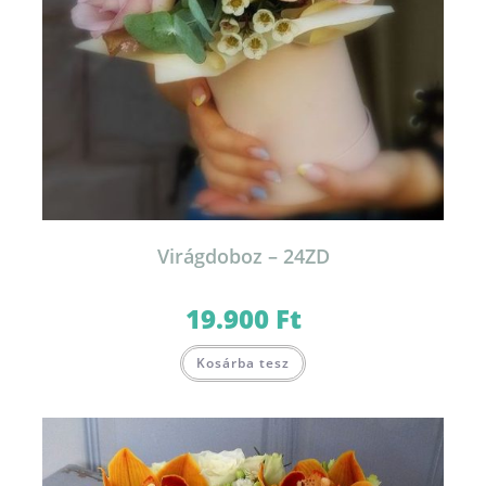
Virágdoboz – 24ZD
19.900
Ft
Ennek
Kosárba tesz
a
terméknek
több
variációja
van.
A
változatok
a