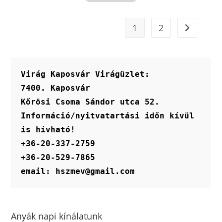
terméknek
több
variációja
van.
1
2
A
változatok
a
termékoldalon
választhatók
ki
Virág Kaposvár Virágüzlet:
7400. Kaposvár
Kőrösi Csoma Sándor utca 52.
Információ/nyitvatartási időn kívül 
is hívható!
+36-20-337-2759
+36-20-529-7865
email: hszmev@gmail.com
Anyák napi kínálatunk