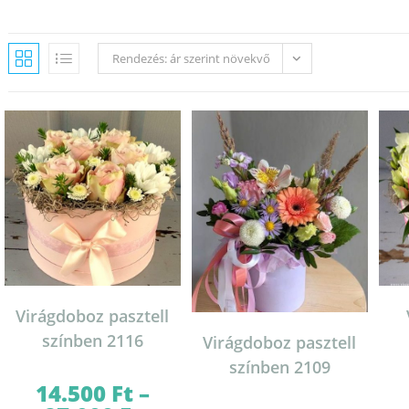
Rendezés: ár szerint növekvő
Virágdoboz pasztell
színben 2116
Virágdoboz pasztell
színben 2109
14.500
Ft
–