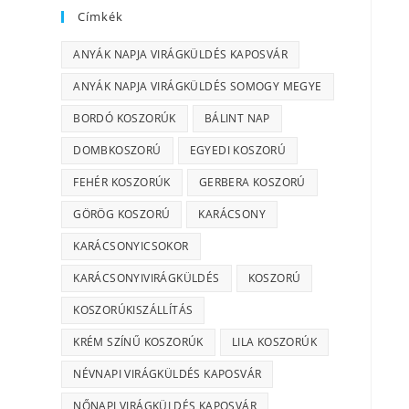
Címkék
ANYÁK NAPJA VIRÁGKÜLDÉS KAPOSVÁR
ANYÁK NAPJA VIRÁGKÜLDÉS SOMOGY MEGYE
BORDÓ KOSZORÚK
BÁLINT NAP
DOMBKOSZORÚ
EGYEDI KOSZORÚ
FEHÉR KOSZORÚK
GERBERA KOSZORÚ
GÖRÖG KOSZORÚ
KARÁCSONY
KARÁCSONYICSOKOR
KARÁCSONYIVIRÁGKÜLDÉS
KOSZORÚ
KOSZORÚKISZÁLLÍTÁS
KRÉM SZÍNŰ KOSZORÚK
LILA KOSZORÚK
NÉVNAPI VIRÁGKÜLDÉS KAPOSVÁR
NŐNAPI VIRÁGKÜLDÉS KAPOSVÁR