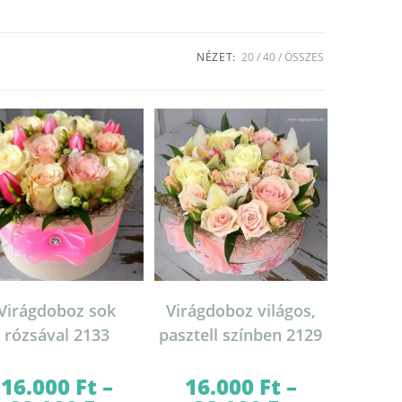
NÉZET:
20
40
ÖSSZES
Virágdoboz sok
Virágdoboz világos,
rózsával 2133
pasztell színben 2129
16.000
Ft
–
16.000
Ft
–