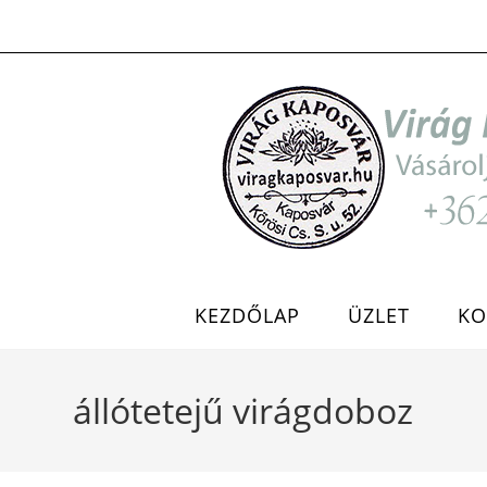
Skip
to
content
KEZDŐLAP
ÜZLET
KO
állótetejű virágdoboz