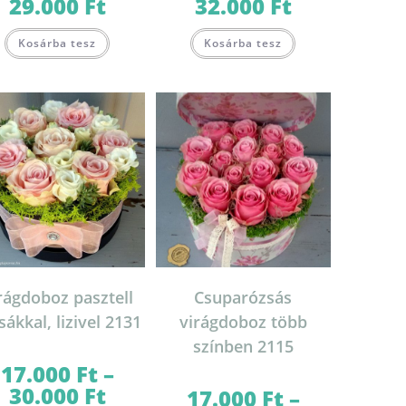
29.000
Ft
32.000
Ft
Ártartomány:
Ártartomány:
16.000 Ft
16.000 Ft
-
-
Ennek
Ennek
29.000 Ft
32.000 Ft
Kosárba tesz
Kosárba tesz
a
a
terméknek
terméknek
több
több
variációja
variációja
van.
van.
A
A
változatok
változatok
a
a
termékoldalon
termékoldalon
on
választhatók
választhatók
ki
ki
rágdoboz pasztell
Csuparózsás
sákkal, lizivel 2131
virágdoboz több
színben 2115
17.000
Ft
–
30.000
Ft
Ártartomány:
17.000
Ft
–
17.000 Ft