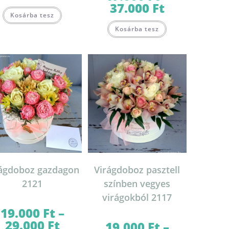
37.000
Ft
Ártartomány:
-
Ennek
17.000 Ft
30.000 Ft
Kosárba tesz
a
-
Ennek
terméknek
37.000 Ft
Kosárba tesz
a
több
terméknek
variációja
több
van.
variációja
A
van.
változatok
on
A
a
változatok
termékoldalon
a
választhatók
termékoldalon
ki
választhatók
ki
rágdoboz gazdagon
Virágdoboz pasztell
2121
színben vegyes
virágokból 2117
19.000
Ft
–
29.000
Ft
Ártartomány:
19.000
Ft
–