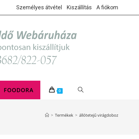
Személyes átvétel
Kiszállítás
A fiókom
FOODORA
TOGGLE
0
WEBSITE
>
Termékek
>
állótetejű virágdoboz
SEARCH