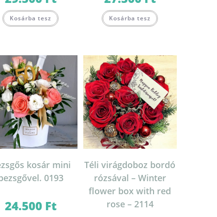
20.000 Ft
20.500 Ft
-
-
Ennek
Ennek
29.500 Ft
27.500 Ft
Kosárba tesz
Kosárba tesz
a
a
terméknek
terméknek
több
több
variációja
variációja
van.
van.
A
A
változatok
változatok
a
a
termékoldalon
termékoldalon
választhatók
választhatók
on
ki
ki
zsgős kosár mini
Téli virágdoboz bordó
pezsgővel. 0193
rózsával – Winter
flower box with red
24.500
Ft
rose – 2114