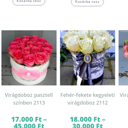
Kosárba tesz
a
Kosárba tesz
a
terméknek
terméknek
több
több
variációja
variációja
van.
van.
A
A
változatok
változatok
a
a
termékoldalon
termékoldal
választhatók
választhatók
ki
ki
Virágdoboz pasztell
Fehér-fekete kegyeleti
Vi
színben 2113
virágdoboz 2112
17.000
Ft
–
18.000
Ft
–
45.000
Ft
30.000
Ft
Ártartomány:
Ártartomány: