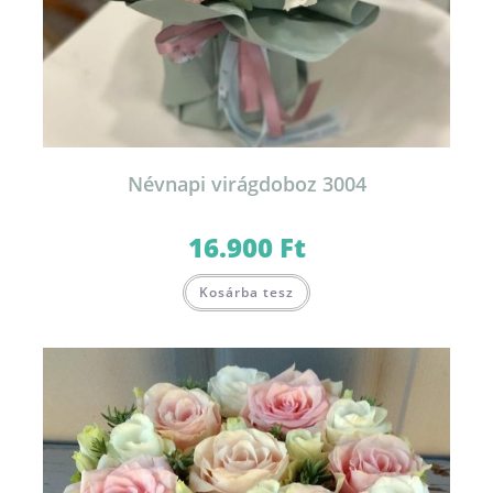
Névnapi virágdoboz 3004
16.900
Ft
Ennek
Kosárba tesz
a
terméknek
több
variációja
van.
A
változatok
a
termékoldalon
választhatók
ki