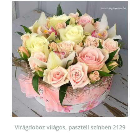
van.
A
változatok
a
termékoldalon
választhatók
ki
Virágdoboz világos, pasztell színben 2129