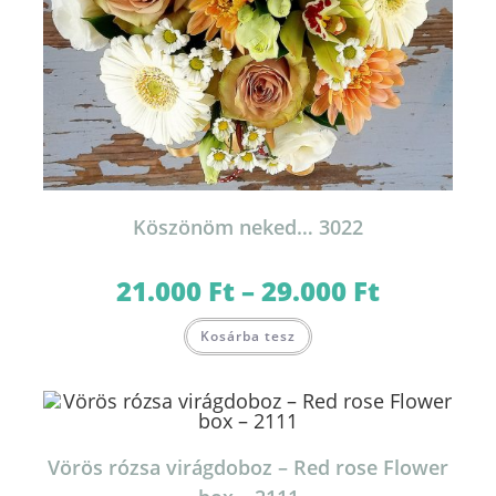
Köszönöm neked… 3022
21.000
Ft
–
29.000
Ft
Ártartomány:
21.000 Ft
-
Ennek
29.000 Ft
Kosárba tesz
a
terméknek
több
variációja
van.
A
változatok
a
termékoldalon
Vörös rózsa virágdoboz – Red rose Flower
választhatók
ki