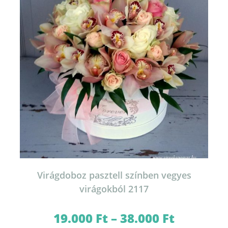
termékoldalon
választhatók
ki
Virágdoboz pasztell színben vegyes
virágokból 2117
19.000
Ft
–
38.000
Ft
Ártartomány:
19.000 Ft