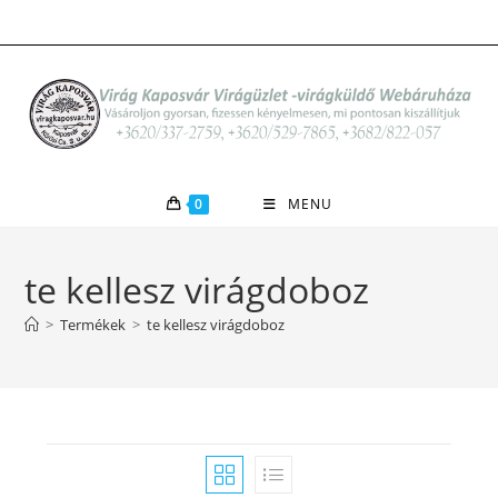
Skip
to
content
0
MENU
te kellesz virágdoboz
>
Termékek
>
te kellesz virágdoboz