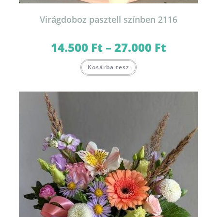
Virágdoboz pasztell színben 2116
14.500
Ft
–
27.000
Ft
Ártartomány:
14.500 Ft
-
Ennek
27.000 Ft
Kosárba tesz
a
terméknek
több
variációja
van.
A
változatok
a
termékoldalon
választhatók
ki