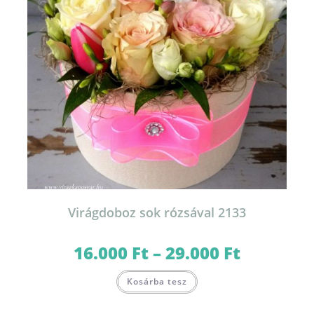
Virágdoboz sok rózsával 2133
16.000
Ft
–
29.000
Ft
Ártartomány:
16.000 Ft
-
Ennek
29.000 Ft
Kosárba tesz
a
terméknek
több
variációja