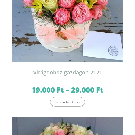
Virágdoboz gazdagon 2121
19.000
Ft
–
29.000
Ft
Ártartomány:
19.000 Ft
-
Ennek
29.000 Ft
Kosárba tesz
a
terméknek
több
variációja
van.
A
változatok
a