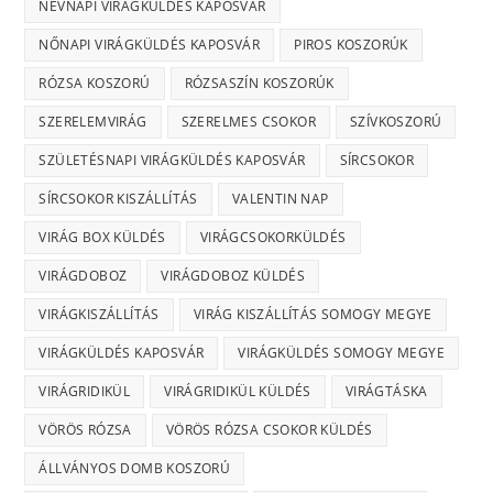
NÉVNAPI VIRÁGKÜLDÉS KAPOSVÁR
NŐNAPI VIRÁGKÜLDÉS KAPOSVÁR
PIROS KOSZORÚK
RÓZSA KOSZORÚ
RÓZSASZÍN KOSZORÚK
SZERELEMVIRÁG
SZERELMES CSOKOR
SZÍVKOSZORÚ
SZÜLETÉSNAPI VIRÁGKÜLDÉS KAPOSVÁR
SÍRCSOKOR
SÍRCSOKOR KISZÁLLÍTÁS
VALENTIN NAP
VIRÁG BOX KÜLDÉS
VIRÁGCSOKORKÜLDÉS
VIRÁGDOBOZ
VIRÁGDOBOZ KÜLDÉS
VIRÁGKISZÁLLÍTÁS
VIRÁG KISZÁLLÍTÁS SOMOGY MEGYE
VIRÁGKÜLDÉS KAPOSVÁR
VIRÁGKÜLDÉS SOMOGY MEGYE
VIRÁGRIDIKÜL
VIRÁGRIDIKÜL KÜLDÉS
VIRÁGTÁSKA
VÖRÖS RÓZSA
VÖRÖS RÓZSA CSOKOR KÜLDÉS
ÁLLVÁNYOS DOMB KOSZORÚ