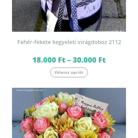
Fehér-fekete kegyeleti virágdoboz 2112
18.000
Ft
–
30.000
Ft
Ártartomány:
18.000 Ft
-
Ennek
30.000 Ft
Válassz opciót
a
terméknek
több
variációja
van.
A
változatok
a
termékoldalon
választhatók
ki