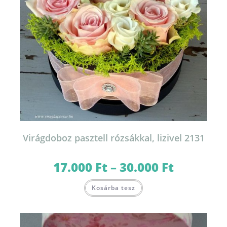
Virágdoboz pasztell rózsákkal, lizivel 2131
17.000
Ft
–
30.000
Ft
Ártartomány:
17.000 Ft
-
Ennek
30.000 Ft
Kosárba tesz
a
terméknek
több
variációja
van.
A