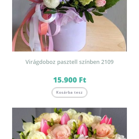
Virágdoboz pasztell színben 2109
15.900
Ft
Ennek
Kosárba tesz
a
terméknek
több
variációja
van.
A
változatok
a
termékoldalon
választhatók
ki