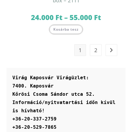
box – 2111
24.000
Ft
–
55.000
Ft
Ártartomány:
24.000 Ft
-
Ennek
55.000 Ft
Kosárba tesz
a
terméknek
több
variációja
van.
1
2
A
változatok
a
termékoldalon
választhatók
ki
Virág Kaposvár Virágüzlet:
7400. Kaposvár
Kőrösi Csoma Sándor utca 52.
Információ/nyitvatartási időn kívül 
is hívható!
+36-20-337-2759
+36-20-529-7865