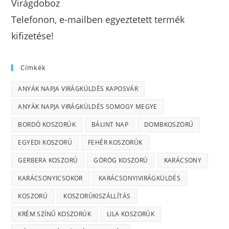
Virágdoboz
Telefonon, e-mailben egyeztetett termék
kifizetése!
Címkék
ANYÁK NAPJA VIRÁGKÜLDÉS KAPOSVÁR
ANYÁK NAPJA VIRÁGKÜLDÉS SOMOGY MEGYE
BORDÓ KOSZORÚK
BÁLINT NAP
DOMBKOSZORÚ
EGYEDI KOSZORÚ
FEHÉR KOSZORÚK
GERBERA KOSZORÚ
GÖRÖG KOSZORÚ
KARÁCSONY
KARÁCSONYICSOKOR
KARÁCSONYIVIRÁGKÜLDÉS
KOSZORÚ
KOSZORÚKISZÁLLÍTÁS
KRÉM SZÍNŰ KOSZORÚK
LILA KOSZORÚK