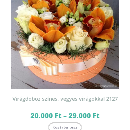
termékoldalon
választhatók
ki
Virágdoboz színes, vegyes virágokkal 2127
20.000
Ft
–
29.000
Ft
Ártartomány:
20.000 Ft
-
Ennek
29.000 Ft
Kosárba tesz
a