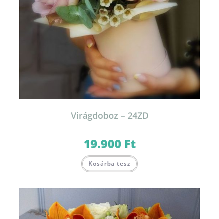
Virágdoboz – 24ZD
19.900
Ft
Ennek
Kosárba tesz
a
terméknek
több
variációja
van.
A
változatok
a