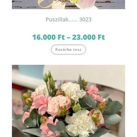
Puszillak…… 3023
16.000
Ft
–
23.000
Ft
Ártartomány:
16.000 Ft
-
Ennek
23.000 Ft
Kosárba tesz
a
terméknek
több
variációja
van.
A
változatok
a
termékoldalon
választhatók
ki