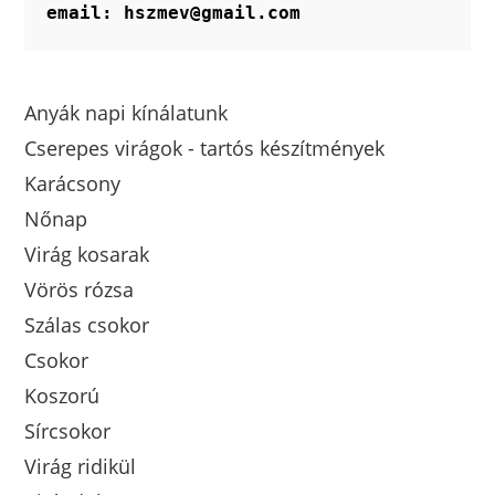
email: hszmev@gmail.com
Anyák napi kínálatunk
Cserepes virágok - tartós készítmények
Karácsony
Nőnap
Virág kosarak
Vörös rózsa
Szálas csokor
Csokor
Koszorú
Sírcsokor
Virág ridikül