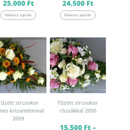
25.000
Ft
24.500
Ft
Ártartomány:
Ártartomány:
13.900 Ft
14.000 Ft
-
-
Ennek
Ennek
25.000 Ft
24.500 Ft
Válassz opciót
Válassz opciót
a
a
terméknek
terméknek
több
több
variációja
variációja
van.
van.
A
A
változatok
változatok
a
a
termékoldalon
termékoldalon
választhatók
választhatók
lon
ki
ki
k
Tűzött sírcsokor
Tűzött sírcsokor
ínes krizantémmal
rózsákkal 2050
2059
15.500
Ft
–