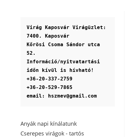
Virág Kaposvár Virágüzlet:
7400. Kaposvár
Kőrösi Csoma Sándor utca 
52.
Információ/nyitvatartási 
időn kívül is hívható!
+36-20-337-2759
+36-20-529-7865
email: hszmev@gmail.com
Anyák napi kínálatunk
Cserepes virágok - tartós