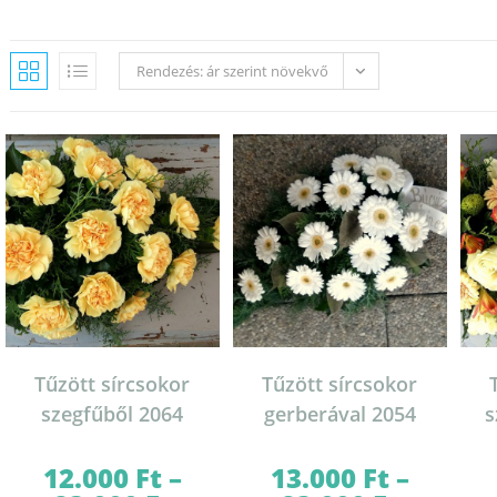
Rendezés: ár szerint növekvő
Tűzött sírcsokor
Tűzött sírcsokor
szegfűből 2064
gerberával 2054
s
12.000
Ft
–
13.000
Ft
–