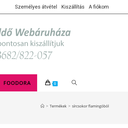
Személyes átvétel
Kiszállítás
A fiókom
FOODORA
TOGGLE
0
WEBSITE
>
Termékek
>
sírcsokor flamingóból
SEARCH