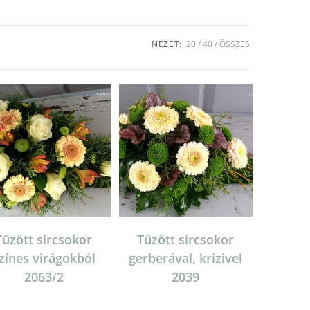
NÉZET:
20
40
ÖSSZES
Tűzött sírcsokor
Tűzött sírcsokor
zínes virágokból
gerberával, krizivel
2063/2
2039