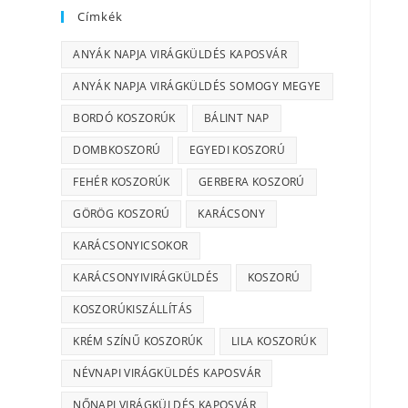
Címkék
ANYÁK NAPJA VIRÁGKÜLDÉS KAPOSVÁR
ANYÁK NAPJA VIRÁGKÜLDÉS SOMOGY MEGYE
BORDÓ KOSZORÚK
BÁLINT NAP
DOMBKOSZORÚ
EGYEDI KOSZORÚ
FEHÉR KOSZORÚK
GERBERA KOSZORÚ
GÖRÖG KOSZORÚ
KARÁCSONY
KARÁCSONYICSOKOR
KARÁCSONYIVIRÁGKÜLDÉS
KOSZORÚ
KOSZORÚKISZÁLLÍTÁS
KRÉM SZÍNŰ KOSZORÚK
LILA KOSZORÚK
NÉVNAPI VIRÁGKÜLDÉS KAPOSVÁR
NŐNAPI VIRÁGKÜLDÉS KAPOSVÁR