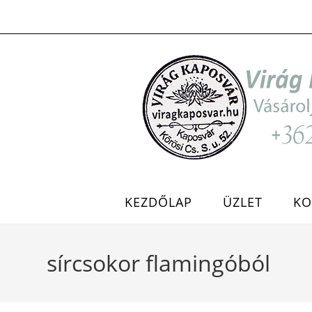
Skip
to
content
KEZDŐLAP
ÜZLET
KO
sírcsokor flamingóból