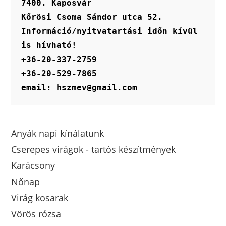
7400. Kaposvár
Kőrösi Csoma Sándor utca 52.
Információ/nyitvatartási időn kívül 
is hívható!
+36-20-337-2759
+36-20-529-7865
email: hszmev@gmail.com
Anyák napi kínálatunk
Cserepes virágok - tartós készítmények
Karácsony
Nőnap
Virág kosarak
Vörös rózsa