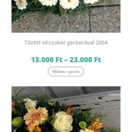
Tűzött sírcsokor gerberával 2054
13.000
Ft
–
23.000
Ft
Ártartomány:
13.000 Ft
-
Ennek
23.000 Ft
Válassz opciót
a
terméknek
több
variációja
van.
A
változatok
a
termékoldalon
választhatók
ki