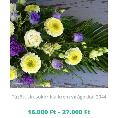
változatok
a
termékoldalon
választhatók
ki
Tűzött sírcsokor lila-krém virágokkal 2044
16.000
Ft
–
27.000
Ft
Ártartomány:
16.000 Ft
-