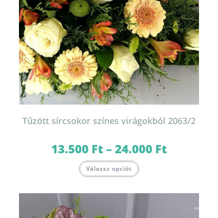
Tűzött sírcsokor színes virágokból 2063/2
13.500
Ft
–
24.000
Ft
Ártartomány:
13.500 Ft
-
Ennek
24.000 Ft
Válassz opciót
a
terméknek
több
variációja
van.
A
változatok
a