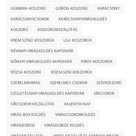
GERBERA KOSZORÚ
GÖRÖG KOSZORÚ
KARÁCSONY
KARÁCSONYICSOKOR
KARÁCSONYIVIRÁGKÜLDÉS
KOSZORÚ
KOSZORÚKISZÁLLÍTÁS
KRÉM SZÍNŰ KOSZORÚK
LILA KOSZORÚK
NÉVNAPI VIRÁGKÜLDÉS KAPOSVÁR
NŐNAPI VIRÁGKÜLDÉS KAPOSVÁR
PIROS KOSZORÚK
RÓZSA KOSZORÚ
RÓZSASZÍN KOSZORÚK
SZERELEMVIRÁG
SZERELMES CSOKOR
SZÍVKOSZORÚ
SZÜLETÉSNAPI VIRÁGKÜLDÉS KAPOSVÁR
SÍRCSOKOR
SÍRCSOKOR KISZÁLLÍTÁS
VALENTIN NAP
VIRÁG BOX KÜLDÉS
VIRÁGCSOKORKÜLDÉS
VIRÁGDOBOZ
VIRÁGDOBOZ KÜLDÉS
VIRÁGKISZÁLLÍTÁS
VIRÁG KISZÁLLÍTÁS SOMOGY MEGYE