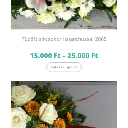
Tűzött sírcsokor lisianthussal 2065
15.000
Ft
–
25.000
Ft
Ártartomány:
15.000 Ft
-
Ennek
25.000 Ft
Válassz opciót
a
terméknek
több
variációja
van.
A
változatok
a
termékoldalon
választhatók
ki