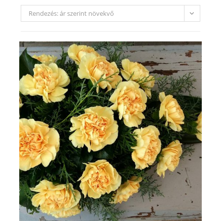
Rendezés: ár szerint növekvő