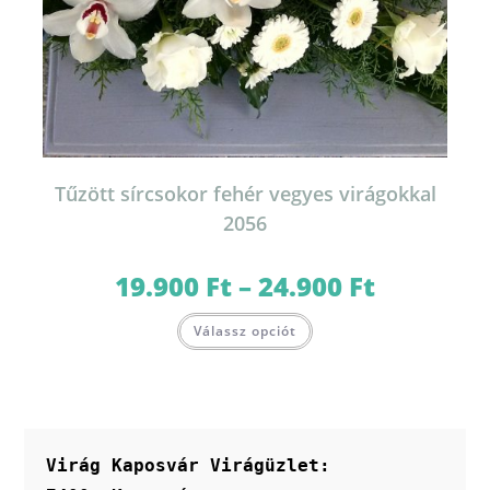
Tűzött sírcsokor fehér vegyes virágokkal
2056
19.900
Ft
–
24.900
Ft
Ártartomány:
19.900 Ft
-
Ennek
24.900 Ft
Válassz opciót
a
terméknek
több
variációja
van.
A
változatok
a
termékoldalon
Virág Kaposvár Virágüzlet:
választhatók
ki