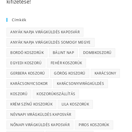
kifizetése!
Címkék
ANYÁK NAPJA VIRÁGKÜLDÉS KAPOSVÁR
ANYÁK NAPJA VIRÁGKÜLDÉS SOMOGY MEGYE
BORDÓ KOSZORÚK
BÁLINT NAP
DOMBKOSZORÚ
EGYEDI KOSZORÚ
FEHÉR KOSZORÚK
GERBERA KOSZORÚ
GÖRÖG KOSZORÚ
KARÁCSONY
KARÁCSONYICSOKOR
KARÁCSONYIVIRÁGKÜLDÉS
KOSZORÚ
KOSZORÚKISZÁLLÍTÁS
KRÉM SZÍNŰ KOSZORÚK
LILA KOSZORÚK
NÉVNAPI VIRÁGKÜLDÉS KAPOSVÁR
NŐNAPI VIRÁGKÜLDÉS KAPOSVÁR
PIROS KOSZORÚK