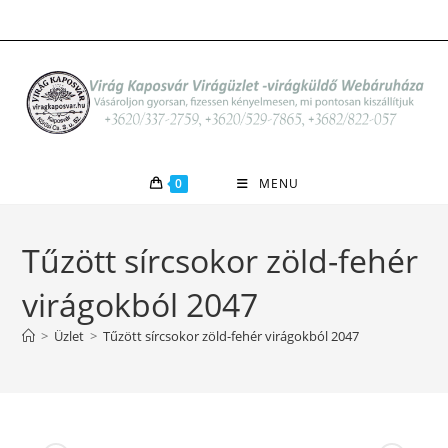
Skip
to
content
0
MENU
Tűzött sírcsokor zöld-fehér
virágokból 2047
>
Üzlet
>
Tűzött sírcsokor zöld-fehér virágokból 2047