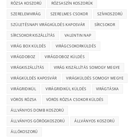
RÓZSA KOSZORÚ
RÓZSASZÍN KOSZORÚK
SZERELEMVIRÁG
SZERELMES CSOKOR
SZÍVKOSZORÚ
SZÜLETÉSNAPI VIRÁGKÜLDÉS KAPOSVÁR
SÍRCSOKOR
SÍRCSOKOR KISZÁLLÍTÁS
VALENTIN NAP
VIRÁG BOX KÜLDÉS
VIRÁGCSOKORKÜLDÉS
VIRÁGDOBOZ
VIRÁGDOBOZ KÜLDÉS
VIRÁGKISZÁLLÍTÁS
VIRÁG KISZÁLLÍTÁS SOMOGY MEGYE
VIRÁGKÜLDÉS KAPOSVÁR
VIRÁGKÜLDÉS SOMOGY MEGYE
VIRÁGRIDIKÜL
VIRÁGRIDIKÜL KÜLDÉS
VIRÁGTÁSKA
VÖRÖS RÓZSA
VÖRÖS RÓZSA CSOKOR KÜLDÉS
ÁLLVÁNYOS DOMB KOSZORÚ
ÁLLVÁNYOS GÖRÖGKOSZORÚ
ÁLLVÁNYOS KOSZORÚ
ÁLLÓKOSZORÚ