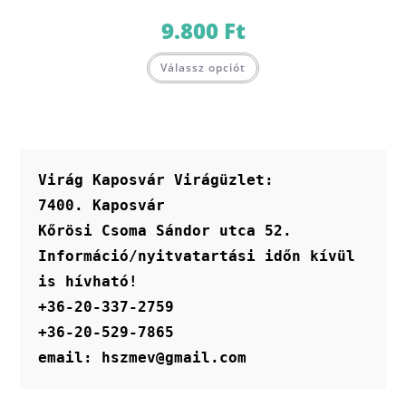
9.800
Ft
Válassz opciót
Virág Kaposvár Virágüzlet:
7400. Kaposvár
Kőrösi Csoma Sándor utca 52.
Információ/nyitvatartási időn kívül 
is hívható!
+36-20-337-2759
+36-20-529-7865
email: hszmev@gmail.com