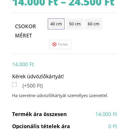
14.000
Ft
–
24.500
Ft
14.000 
-
24.500 
40 cm
50 cm
60 cm
CSOKOR
MÉRET
Törlés
14.000
Ft
Kérek üdvözlőkártyát!
(+500 Ft)
Ha szeretne üdvözlőkártyát személyes üzenettel.
Termék ára összesen
14.000 Ft
Opcionális tételek ára
0 Ft