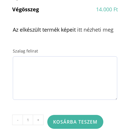
Végösszeg
14.000 Ft
Az elkészült termék képeit
itt nézheti meg
Szalag felirat
Tűzött
-
+
KOSÁRBA TESZEM
sírcsokor