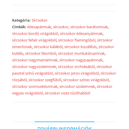
zöld-
fehér
virágokból
Kategória:
Sírcsokor
2047
Címkék:
édesapámnak
,
sírcsokor
,
sírcsokor barátomnak
,
mennyiség
sírcsokor bordó virágokból
,
sírcsokor édesanyámnak
,
sírcsokor fehér virágokból
,
sírcsokor flamingóból
,
sírcsokor
ismerősnek
,
sírcsokor kálából
,
sírcsokor kiszállítás
,
sírcsokor
küldés
,
sírcsokor liliomból
,
sírcsokor munkatársamnak
,
sírcsokor nagymamámnak
,
sírcsokor nagypapámnak
,
sírcsokor nagyszüleimnek
,
sírcsokor orchideából
,
sírcsokor
pasztel színű virágokból
,
sírcsokor piros virágokból
,
sírcsokor
rózsából
,
sírcsokor szegfűből
,
sírcsokor színes virágokból
,
sírcsokor szomszédomnak
,
sírcsokor szüleimnek
,
sírcsokor
vegyes virágokból
,
sírcsokor vizes tűzőhabból