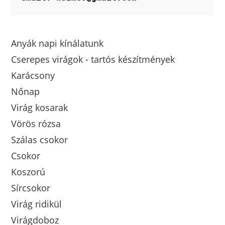
Anyák napi kínálatunk
Cserepes virágok - tartós készítmények
Karácsony
Nőnap
Virág kosarak
Vörös rózsa
Szálas csokor
Csokor
Koszorú
Sírcsokor
Virág ridikül
Virágdoboz