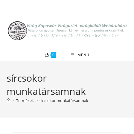
Skip
to
content
0
MENU
sírcsokor
munkatársamnak
>
Termékek
>
sírcsokor munkatársamnak