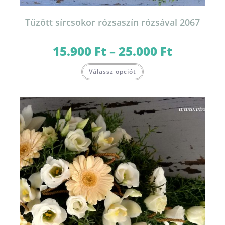
Tűzött sírcsokor rózsaszín rózsával 2067
15.900
Ft
–
25.000
Ft
Ártartomány:
15.900 Ft
-
Ennek
25.000 Ft
Válassz opciót
a
terméknek
több
variációja
van.
A
változatok
a
termékoldalon
választhatók
ki