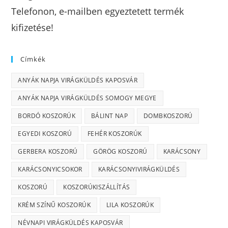
Telefonon, e-mailben egyeztetett termék
kifizetése!
Címkék
ANYÁK NAPJA VIRÁGKÜLDÉS KAPOSVÁR
ANYÁK NAPJA VIRÁGKÜLDÉS SOMOGY MEGYE
BORDÓ KOSZORÚK
BÁLINT NAP
DOMBKOSZORÚ
EGYEDI KOSZORÚ
FEHÉR KOSZORÚK
GERBERA KOSZORÚ
GÖRÖG KOSZORÚ
KARÁCSONY
KARÁCSONYICSOKOR
KARÁCSONYIVIRÁGKÜLDÉS
KOSZORÚ
KOSZORÚKISZÁLLÍTÁS
KRÉM SZÍNŰ KOSZORÚK
LILA KOSZORÚK
NÉVNAPI VIRÁGKÜLDÉS KAPOSVÁR