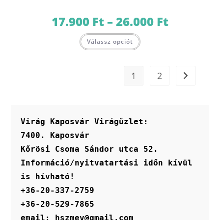
17.900
Ft
–
26.000
Ft
Ártartomány:
17.900 Ft
-
Ennek
26.000 Ft
Válassz opciót
a
terméknek
több
variációja
van.
1
2
A
változatok
a
termékoldalon
választhatók
ki
Virág Kaposvár Virágüzlet:
7400. Kaposvár
Kőrösi Csoma Sándor utca 52.
Információ/nyitvatartási időn kívül 
is hívható!
+36-20-337-2759
+36-20-529-7865
email: hszmev@gmail.com