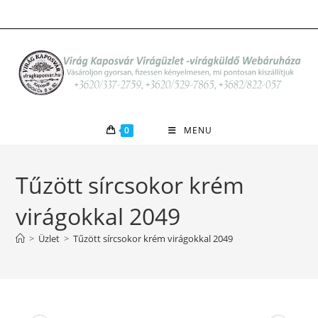
Skip
to
content
0
MENU
Tűzött sírcsokor krém
virágokkal 2049
>
Üzlet
>
Tűzött sírcsokor krém virágokkal 2049