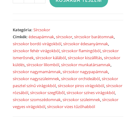
KOSÁRBA TESZEM
sírcsokor
krém
virágokkal
2049
Kategória:
Sírcsokor
mennyiség
Címkék:
édesapámnak
,
sírcsokor
,
sírcsokor barátomnak
,
sírcsokor bordó virágokból
,
sírcsokor édesanyámnak
,
sírcsokor fehér virágokból
,
sírcsokor flamingóból
,
sírcsokor
ismerősnek
,
sírcsokor kálából
,
sírcsokor kiszállítás
,
sírcsokor
küldés
,
sírcsokor liliomból
,
sírcsokor munkatársamnak
,
sírcsokor nagymamámnak
,
sírcsokor nagypapámnak
,
sírcsokor nagyszüleimnek
,
sírcsokor orchideából
,
sírcsokor
pasztel színű virágokból
,
sírcsokor piros virágokból
,
sírcsokor
rózsából
,
sírcsokor szegfűből
,
sírcsokor színes virágokból
,
sírcsokor szomszédomnak
,
sírcsokor szüleimnek
,
sírcsokor
vegyes virágokból
,
sírcsokor vizes tűzőhabból