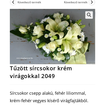
Következő termék
Következő termék
Tűzött sírcsokor krém
virágokkal 2049
Sírcsokor csepp alakú, fehér liliommal,
krém-fehér vegyes kísérő virágfajtákból.