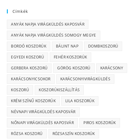
Címkék
ANYÁK NAPJA VIRÁGKÜLDÉS KAPOSVÁR
ANYÁK NAPJA VIRÁGKÜLDÉS SOMOGY MEGYE
BORDÓ KOSZORÚK
BÁLINT NAP
DOMBKOSZORÚ
EGYEDI KOSZORÚ
FEHÉR KOSZORÚK
GERBERA KOSZORÚ
GÖRÖG KOSZORÚ
KARÁCSONY
KARÁCSONYICSOKOR
KARÁCSONYIVIRÁGKÜLDÉS
KOSZORÚ
KOSZORÚKISZÁLLÍTÁS
KRÉM SZÍNŰ KOSZORÚK
LILA KOSZORÚK
NÉVNAPI VIRÁGKÜLDÉS KAPOSVÁR
NŐNAPI VIRÁGKÜLDÉS KAPOSVÁR
PIROS KOSZORÚK
RÓZSA KOSZORÚ
RÓZSASZÍN KOSZORÚK