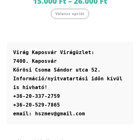
15.000
Ft
–
26.000
Ft
15.000 Ft
-
Ennek
26.000 Ft
Válassz opciót
a
terméknek
több
variációja
van.
A
változatok
a
termékoldalon
Virág Kaposvár Virágüzlet:
választhatók
ki
7400. Kaposvár
Kőrösi Csoma Sándor utca 52.
Információ/nyitvatartási időn kívül 
is hívható!
+36-20-337-2759
+36-20-529-7865
email: hszmev@gmail.com