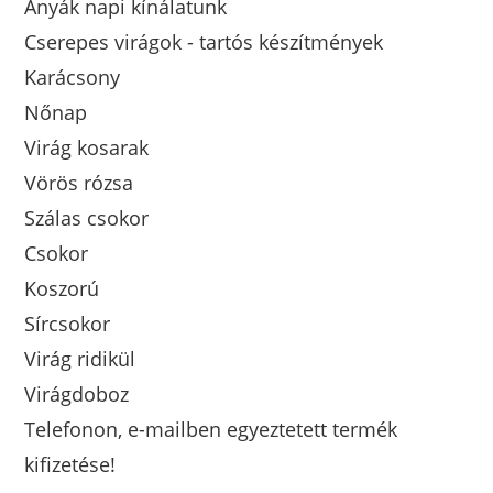
Anyák napi kínálatunk
Cserepes virágok - tartós készítmények
Karácsony
Nőnap
Virág kosarak
Vörös rózsa
Szálas csokor
Csokor
Koszorú
Sírcsokor
Virág ridikül
Virágdoboz
Telefonon, e-mailben egyeztetett termék
kifizetése!