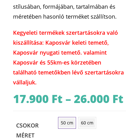
stílusában, formájában, tartalmában és
méretében hasonló terméket szállítson.
Kegyeleti termékek szertartásokra való
kiszállítása: Kaposvár keleti temető,
Kaposvár nyugati temető. valamint
Kaposvár és 55km-es körzetében
található temetőkben lévő szertartásokra
vállaljuk.
17.900
Ft
–
26.000
Ft
Ártart
17.900 
-
26.000 
50 cm
60 cm
CSOKOR
MÉRET