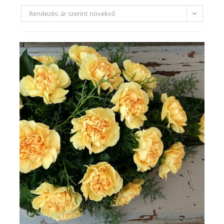
Rendezés: ár szerint növekvő