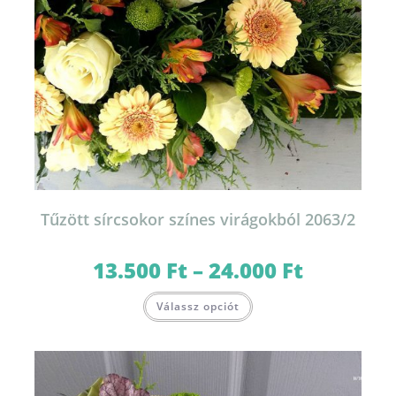
Tűzött sírcsokor színes virágokból 2063/2
13.500
Ft
–
24.000
Ft
Ártartomány:
13.500 Ft
-
Ennek
24.000 Ft
Válassz opciót
a
terméknek
több
variációja
van.
A
változatok
a