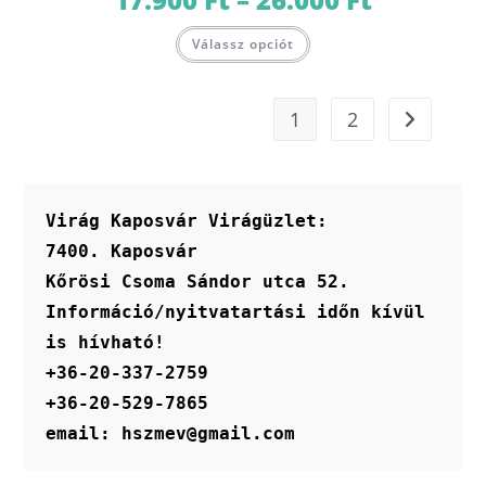
17.900 Ft
-
Ennek
26.000 Ft
Válassz opciót
a
terméknek
több
variációja
van.
1
2
A
változatok
a
termékoldalon
választhatók
ki
Virág Kaposvár Virágüzlet:
7400. Kaposvár
Kőrösi Csoma Sándor utca 52.
Információ/nyitvatartási időn kívül 
is hívható!
+36-20-337-2759
+36-20-529-7865
email: hszmev@gmail.com