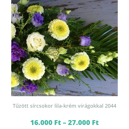
változatok
a
termékoldalon
választhatók
ki
Tűzött sírcsokor lila-krém virágokkal 2044
16.000
Ft
–
27.000
Ft
Ártartomány:
16.000 Ft
-