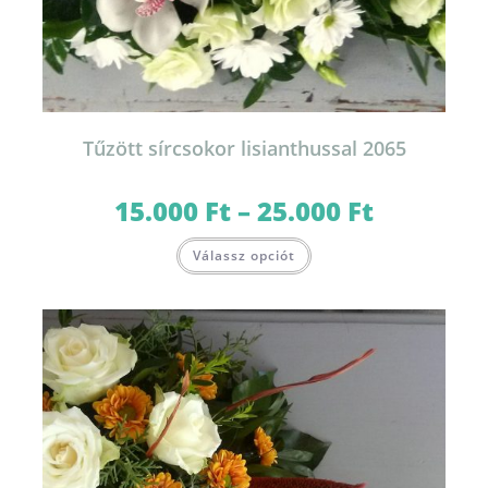
Tűzött sírcsokor lisianthussal 2065
15.000
Ft
–
25.000
Ft
Ártartomány:
15.000 Ft
-
Ennek
25.000 Ft
Válassz opciót
a
terméknek
több
variációja
van.
A
változatok
a
termékoldalon
választhatók
ki