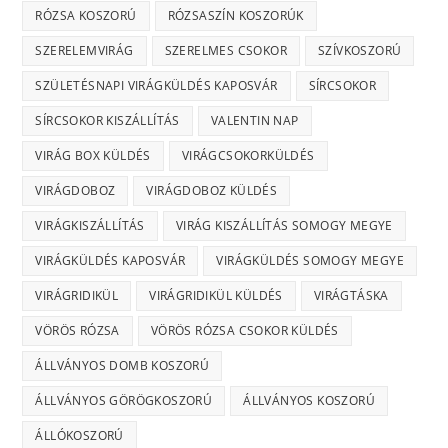
RÓZSA KOSZORÚ
RÓZSASZÍN KOSZORÚK
SZERELEMVIRÁG
SZERELMES CSOKOR
SZÍVKOSZORÚ
SZÜLETÉSNAPI VIRÁGKÜLDÉS KAPOSVÁR
SÍRCSOKOR
SÍRCSOKOR KISZÁLLÍTÁS
VALENTIN NAP
VIRÁG BOX KÜLDÉS
VIRÁGCSOKORKÜLDÉS
VIRÁGDOBOZ
VIRÁGDOBOZ KÜLDÉS
VIRÁGKISZÁLLÍTÁS
VIRÁG KISZÁLLÍTÁS SOMOGY MEGYE
VIRÁGKÜLDÉS KAPOSVÁR
VIRÁGKÜLDÉS SOMOGY MEGYE
VIRÁGRIDIKÜL
VIRÁGRIDIKÜL KÜLDÉS
VIRÁGTÁSKA
VÖRÖS RÓZSA
VÖRÖS RÓZSA CSOKOR KÜLDÉS
ÁLLVÁNYOS DOMB KOSZORÚ
ÁLLVÁNYOS GÖRÖGKOSZORÚ
ÁLLVÁNYOS KOSZORÚ
ÁLLÓKOSZORÚ