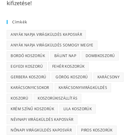
kifizetése!
Címkék
ANYÁK NAPJA VIRÁGKÜLDÉS KAPOSVÁR
ANYÁK NAPJA VIRÁGKÜLDÉS SOMOGY MEGYE
BORDÓ KOSZORÚK
BÁLINT NAP
DOMBKOSZORÚ
EGYEDI KOSZORÚ
FEHÉR KOSZORÚK
GERBERA KOSZORÚ
GÖRÖG KOSZORÚ
KARÁCSONY
KARÁCSONYICSOKOR
KARÁCSONYIVIRÁGKÜLDÉS
KOSZORÚ
KOSZORÚKISZÁLLÍTÁS
KRÉM SZÍNŰ KOSZORÚK
LILA KOSZORÚK
NÉVNAPI VIRÁGKÜLDÉS KAPOSVÁR
NŐNAPI VIRÁGKÜLDÉS KAPOSVÁR
PIROS KOSZORÚK