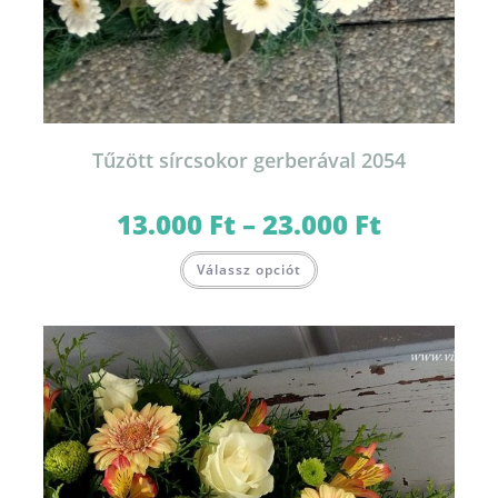
Tűzött sírcsokor gerberával 2054
13.000
Ft
–
23.000
Ft
Ártartomány:
13.000 Ft
-
Ennek
23.000 Ft
Válassz opciót
a
terméknek
több
variációja
van.
A
változatok
a
termékoldalon
választhatók
ki