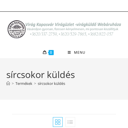
Skip
to
content
0
MENU
sírcsokor küldés
>
Termékek
>
sírcsokor küldés