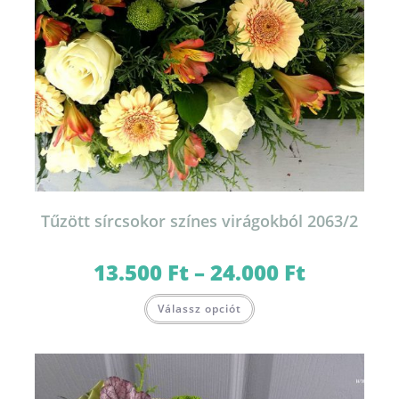
Tűzött sírcsokor színes virágokból 2063/2
13.500
Ft
–
24.000
Ft
Ártartomány:
13.500 Ft
-
Ennek
24.000 Ft
Válassz opciót
a
terméknek
több
variációja
van.
A
változatok
a