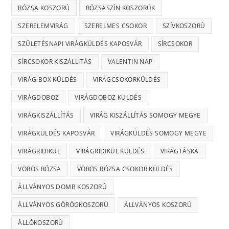
RÓZSA KOSZORÚ
RÓZSASZÍN KOSZORÚK
SZERELEMVIRÁG
SZERELMES CSOKOR
SZÍVKOSZORÚ
SZÜLETÉSNAPI VIRÁGKÜLDÉS KAPOSVÁR
SÍRCSOKOR
SÍRCSOKOR KISZÁLLÍTÁS
VALENTIN NAP
VIRÁG BOX KÜLDÉS
VIRÁGCSOKORKÜLDÉS
VIRÁGDOBOZ
VIRÁGDOBOZ KÜLDÉS
VIRÁGKISZÁLLÍTÁS
VIRÁG KISZÁLLÍTÁS SOMOGY MEGYE
VIRÁGKÜLDÉS KAPOSVÁR
VIRÁGKÜLDÉS SOMOGY MEGYE
VIRÁGRIDIKÜL
VIRÁGRIDIKÜL KÜLDÉS
VIRÁGTÁSKA
VÖRÖS RÓZSA
VÖRÖS RÓZSA CSOKOR KÜLDÉS
ÁLLVÁNYOS DOMB KOSZORÚ
ÁLLVÁNYOS GÖRÖGKOSZORÚ
ÁLLVÁNYOS KOSZORÚ
ÁLLÓKOSZORÚ