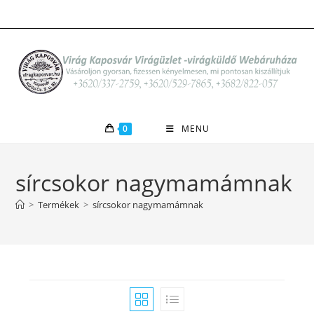
Skip
to
content
0
MENU
sírcsokor nagymamámnak
>
Termékek
>
sírcsokor nagymamámnak