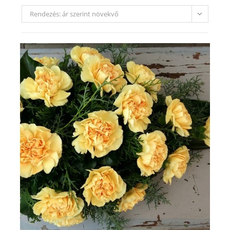
Rendezés: ár szerint növekvő