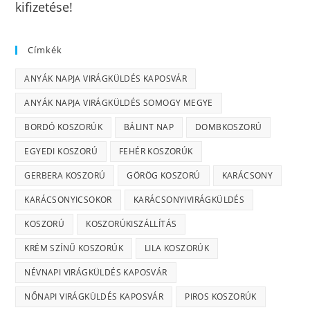
kifizetése!
Címkék
ANYÁK NAPJA VIRÁGKÜLDÉS KAPOSVÁR
ANYÁK NAPJA VIRÁGKÜLDÉS SOMOGY MEGYE
BORDÓ KOSZORÚK
BÁLINT NAP
DOMBKOSZORÚ
EGYEDI KOSZORÚ
FEHÉR KOSZORÚK
GERBERA KOSZORÚ
GÖRÖG KOSZORÚ
KARÁCSONY
KARÁCSONYICSOKOR
KARÁCSONYIVIRÁGKÜLDÉS
KOSZORÚ
KOSZORÚKISZÁLLÍTÁS
KRÉM SZÍNŰ KOSZORÚK
LILA KOSZORÚK
NÉVNAPI VIRÁGKÜLDÉS KAPOSVÁR
NŐNAPI VIRÁGKÜLDÉS KAPOSVÁR
PIROS KOSZORÚK