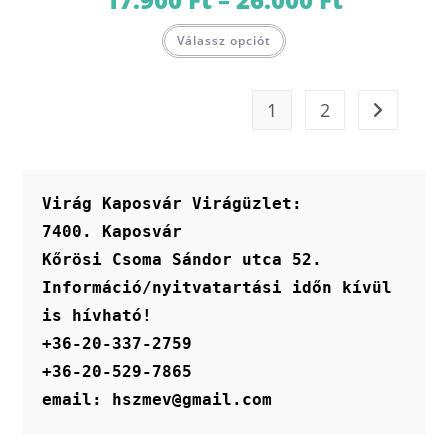
17.900 Ft
-
Ennek
26.000 Ft
Válassz opciót
a
terméknek
több
variációja
van.
1
2
A
változatok
a
termékoldalon
választhatók
ki
Virág Kaposvár Virágüzlet:
7400. Kaposvár
Kőrösi Csoma Sándor utca 52.
Információ/nyitvatartási időn kívül 
is hívható!
+36-20-337-2759
+36-20-529-7865
email: hszmev@gmail.com