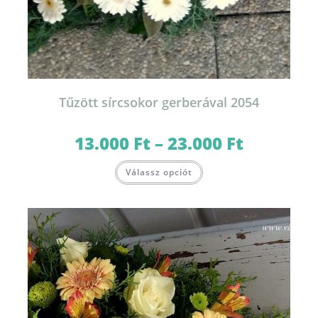
Tűzött sírcsokor gerberával 2054
13.000
Ft
–
23.000
Ft
Ártartomány:
13.000 Ft
-
Ennek
23.000 Ft
Válassz opciót
a
terméknek
több
variációja
van.
A
változatok
a
termékoldalon
választhatók
ki