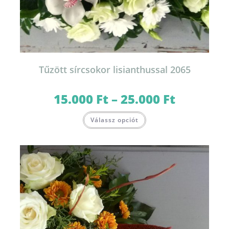
Tűzött sírcsokor lisianthussal 2065
15.000
Ft
–
25.000
Ft
Ártartomány:
15.000 Ft
-
Ennek
25.000 Ft
Válassz opciót
a
terméknek
több
variációja
van.
A
változatok
a
termékoldalon
választhatók
ki