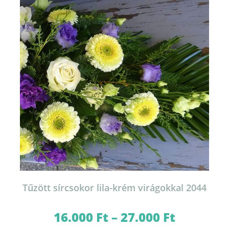
változatok
a
termékoldalon
választhatók
ki
Tűzött sírcsokor lila-krém virágokkal 2044
16.000
Ft
–
27.000
Ft
Ártartomány:
16.000 Ft
-