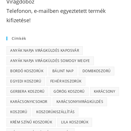
Virágdoboz
Telefonon, e-mailben egyeztetett termék
kifizetése!
Címkék
ANYÁK NAPJA VIRÁGKÜLDÉS KAPOSVÁR
ANYÁK NAPJA VIRÁGKÜLDÉS SOMOGY MEGYE
BORDÓ KOSZORÚK
BÁLINT NAP
DOMBKOSZORÚ
EGYEDI KOSZORÚ
FEHÉR KOSZORÚK
GERBERA KOSZORÚ
GÖRÖG KOSZORÚ
KARÁCSONY
KARÁCSONYICSOKOR
KARÁCSONYIVIRÁGKÜLDÉS
KOSZORÚ
KOSZORÚKISZÁLLÍTÁS
KRÉM SZÍNŰ KOSZORÚK
LILA KOSZORÚK