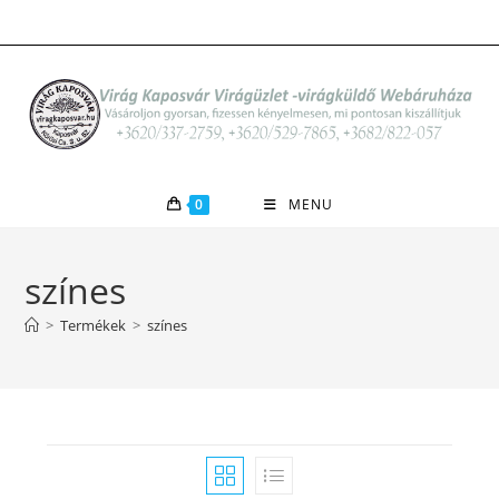
Skip
to
content
0
MENU
színes
>
Termékek
>
színes