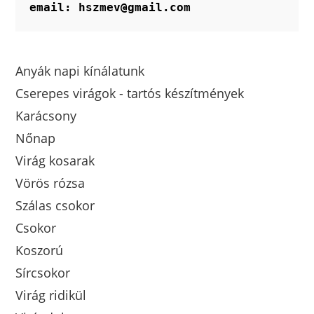
email: hszmev@gmail.com
Anyák napi kínálatunk
Cserepes virágok - tartós készítmények
Karácsony
Nőnap
Virág kosarak
Vörös rózsa
Szálas csokor
Csokor
Koszorú
Sírcsokor
Virág ridikül