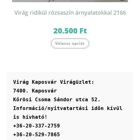
Virág ridikül rózsaszín árnyalatokkal 2166
20.500
Ft
Válassz opciót
Virág Kaposvár Virágüzlet:
7400. Kaposvár
Kőrösi Csoma Sándor utca 52.
Információ/nyitvatartási időn kívül 
is hívható!
+36-20-337-2759
+36-20-529-7865